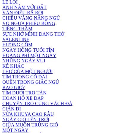
LẺ LOI
ANH NẰM VỚI ĐẤT
VẦN ĐIỆU RÃ RỜI
CHIỀU VÀNG NẮNG NGỦ
VÓ NGỰA PHIÊU BỒNG
TIẾNG THẦM
SỰC NHỚ MÌNH ĐANG THỞ
VALENTINE
HƯƠNG CỐM
NGÀY HỒNG TUỔI TÍM
HOANG PHÍ MỘT NGÀY
NHỮNG NGÀY VUI
KẺ KHÁC
THƠ CỦA MỘT NGƯỜI
TÌM TRONG CỎ DẠI
QUÊN TRONG GIẤC NGỦ
BAO GIỜ?
TÌM DƯỚI TRO TÀN
HOAN HÔ XE ĐẠP
CHUYỆN TRÒ CÙNG VÁCH ĐÁ
GIẢN DỊ
NỬA KHUYA CẠO RÂU
NGÀY GIÓ LÊN TRỜI
GIỮA MUÔN TRÙNG GIÓ
MỘT NGÀY