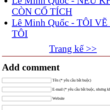
Lê Minh Quốc - NẾU 
CÒN CỔ TÍCH
Lê Minh Quốc - TÔI V
TÔI
Trang kế >>
Add comment
Tên (* yêu cầu bắt buộc)
E-mail (* yêu cầu bắt buộc, nhưng k
Website