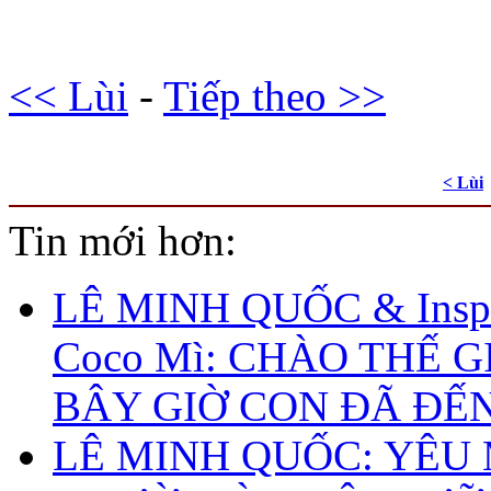
<< Lùi
-
Tiếp theo >>
< Lùi
Tin mới hơn:
LÊ MINH QUỐC & Inspi
Coco Mì: CHÀO THẾ G
BÂY GIỜ CON ĐÃ ĐẾ
LÊ MINH QUỐC: YÊU