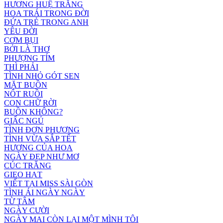
HƯƠNG HUỆ TRẮNG
HOA TRÁI TRONG ĐỜI
ĐỨA TRẺ TRONG ANH
YÊU ĐỜI
CƠM BỤI
BỞI LÀ THƠ
PHƯỢNG TÍM
THÌ PHẢI
TÌNH NHỎ GÓT SEN
MẶT BUỒN
NỐT RUỒI
CON CHỮ RỜI
BUỒN KHÔNG?
GIẤC NGỦ
TÌNH ĐƠN PHƯƠNG
TÌNH VỪA SẮP TẾT
HƯƠNG CỦA HOA
NGÀY ĐẸP NHƯ MƠ
CÚC TRẮNG
GIEO HẠT
VIẾT TẠI MISS SÀI GÒN
TÌNH ÁI NGÀY NGÀY
TỪ TÂM
NGÀY CƯỜI
NGÀY MAI CÒN LẠI MỘT MÌNH TÔI