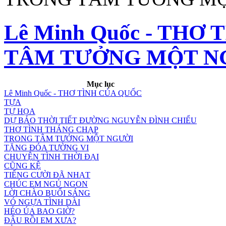
Lê Minh Quốc - THƠ
TÂM TƯỞNG MỘT N
Mục lục
Lê Minh Quốc - THƠ TÌNH CỦA QUỐC
TỰA
TỰ HỌA
DỰ BÁO THỜI TIẾT ĐƯỜNG NGUYỄN ĐÌNH CHIỂU
THƠ TÌNH THÁNG CHẠP
TRONG TÂM TƯỞNG MỘT NGƯỜI
TẶNG ĐÓA TƯỜNG VI
CHUYỆN TÌNH THỜI ĐẠI
CŨNG KỆ
TIẾNG CƯỜI ĐÃ NHẠT
CHÚC EM NGỦ NGON
LỜI CHÀO BUỔI SÁNG
VÓ NGỰA TÌNH DÀI
HÉO ÚA BAO GIỜ?
ĐÂU RỒI EM XƯA?