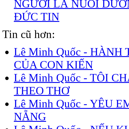
NGƯỜI LÀ NUÔI DƯ
ĐỨC TIN
Tin cũ hơn:
Lê Minh Quốc - HÀNH
CỦA CON KIẾN
Lê Minh Quốc - TÔI C
THEO THƠ
Lê Minh Quốc - YÊU E
NẴNG