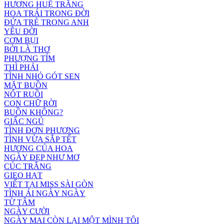
HƯƠNG HUỆ TRẮNG
HOA TRÁI TRONG ĐỜI
ĐỨA TRẺ TRONG ANH
YÊU ĐỜI
CƠM BỤI
BỞI LÀ THƠ
PHƯỢNG TÍM
THÌ PHẢI
TÌNH NHỎ GÓT SEN
MẶT BUỒN
NỐT RUỒI
CON CHỮ RỜI
BUỒN KHÔNG?
GIẤC NGỦ
TÌNH ĐƠN PHƯƠNG
TÌNH VỪA SẮP TẾT
HƯƠNG CỦA HOA
NGÀY ĐẸP NHƯ MƠ
CÚC TRẮNG
GIEO HẠT
VIẾT TẠI MISS SÀI GÒN
TÌNH ÁI NGÀY NGÀY
TỪ TÂM
NGÀY CƯỜI
NGÀY MAI CÒN LẠI MỘT MÌNH TÔI