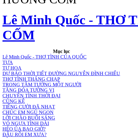
Lê Minh Quốc - THƠ
CỐM
Mục lục
Lê Minh Quốc - THƠ TÌNH CỦA QUỐC
TỰA
TỰ HỌA
DỰ BÁO THỜI TIẾT ĐƯỜNG NGUYỄN ĐÌNH CHIỂU
THƠ TÌNH THÁNG CHẠP
TRONG TÂM TƯỞNG MỘT NGƯỜI
TẶNG ĐÓA TƯỜNG VI
CHUYỆN TÌNH THỜI ĐẠI
CŨNG KỆ
TIẾNG CƯỜI ĐÃ NHẠT
CHÚC EM NGỦ NGON
LỜI CHÀO BUỔI SÁNG
VÓ NGỰA TÌNH DÀI
HÉO ÚA BAO GIỜ?
ĐÂU RỒI EM XƯA?