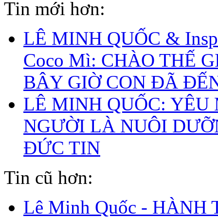
Tin mới hơn:
LÊ MINH QUỐC & Inspi
Coco Mì: CHÀO THẾ G
BÂY GIỜ CON ĐÃ ĐẾ
LÊ MINH QUỐC: YÊU
NGƯỜI LÀ NUÔI DƯ
ĐỨC TIN
Tin cũ hơn:
Lê Minh Quốc - HÀNH