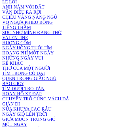
LẺ LOI
ANH NẰM VỚI ĐẤT
VẦN ĐIỆU RÃ RỜI
CHIỀU VÀNG NẮNG NGỦ
VÓ NGỰA PHIÊU BỒNG
TIẾNG THẦM
SỰC NHỚ MÌNH ĐANG THỞ
VALENTINE
HƯƠNG CỐM
NGÀY HỒNG TUỔI TÍM
HOANG PHÍ MỘT NGÀY
NHỮNG NGÀY VUI
KẺ KHÁC
THƠ CỦA MỘT NGƯỜI
TÌM TRONG CỎ DẠI
QUÊN TRONG GIẤC NGỦ
BAO GIỜ?
TÌM DƯỚI TRO TÀN
HOAN HÔ XE ĐẠP
CHUYỆN TRÒ CÙNG VÁCH ĐÁ
GIẢN DỊ
NỬA KHUYA CẠO RÂU
NGÀY GIÓ LÊN TRỜI
GIỮA MUÔN TRÙNG GIÓ
MỘT NGÀY