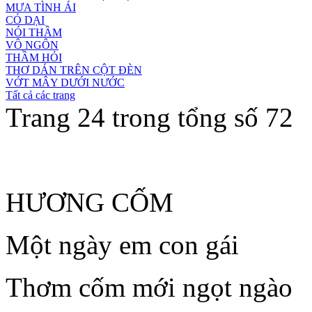
MƯA TÌNH ÁI
CỎ DẠI
NÓI THẦM
VÔ NGÔN
THẦM HỎI
THƠ DÁN TRÊN CỘT ĐÈN
VỚT MÂY DƯỚI NƯỚC
Tất cả các trang
Trang 24 trong tổng số 72
HƯƠNG CỐM
Một ngày em con gái
Thơm cốm mới ngọt ngào