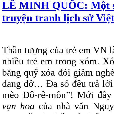
LÊ MINH QUỐC: Một su
truyện tranh lịch sử Vi
Thần tượng của trẻ em VN là 
nhiều trẻ em trong xóm. Xó
bằng quỹ xóa đói giảm nghè
dang dở… Đa số đều trả lời
mèo Đô-rê-môn”! Mới đây 
vạn hoa
của nhà văn Ngu