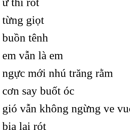
ừ thì rót
từng giọt
buồn tênh
em vẫn là em
ngực mới nhú trăng rằm
cơn say buốt óc
gió vẫn không ngừng ve vu
bia lại rót