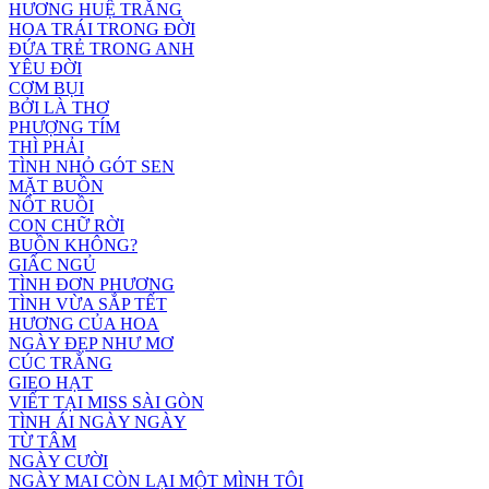
HƯƠNG HUỆ TRẮNG
HOA TRÁI TRONG ĐỜI
ĐỨA TRẺ TRONG ANH
YÊU ĐỜI
CƠM BỤI
BỞI LÀ THƠ
PHƯỢNG TÍM
THÌ PHẢI
TÌNH NHỎ GÓT SEN
MẶT BUỒN
NỐT RUỒI
CON CHỮ RỜI
BUỒN KHÔNG?
GIẤC NGỦ
TÌNH ĐƠN PHƯƠNG
TÌNH VỪA SẮP TẾT
HƯƠNG CỦA HOA
NGÀY ĐẸP NHƯ MƠ
CÚC TRẮNG
GIEO HẠT
VIẾT TẠI MISS SÀI GÒN
TÌNH ÁI NGÀY NGÀY
TỪ TÂM
NGÀY CƯỜI
NGÀY MAI CÒN LẠI MỘT MÌNH TÔI