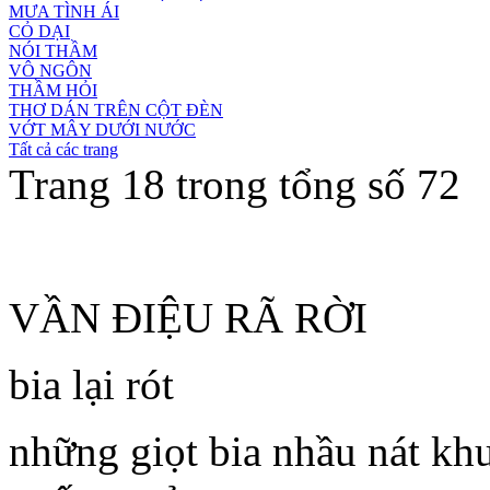
MƯA TÌNH ÁI
CỎ DẠI
NÓI THẦM
VÔ NGÔN
THẦM HỎI
THƠ DÁN TRÊN CỘT ĐÈN
VỚT MÂY DƯỚI NƯỚC
Tất cả các trang
Trang 18 trong tổng số 72
VẦN ĐIỆU RÃ RỜI
bia lại rót
những giọt bia nhầu nát kh