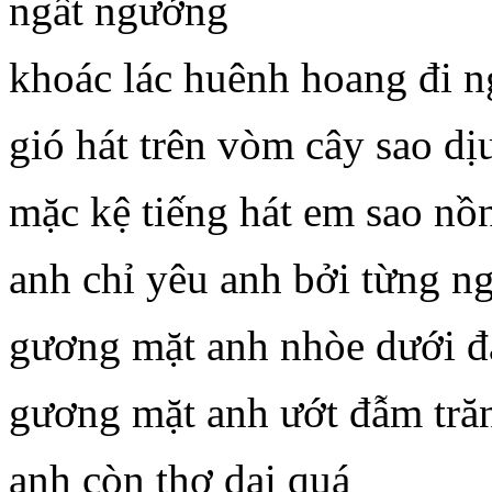
ngất ngưởng
khoác lác huênh hoang đi n
gió hát trên vòm cây sao dị
mặc kệ tiếng hát em sao nồ
anh chỉ yêu anh bởi từng ng
gương mặt anh nhòe dưới đá
gương mặt anh ướt đẫm tră
anh còn thơ dại quá