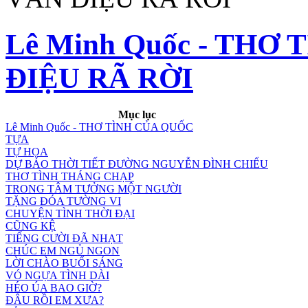
Lê Minh Quốc - THƠ
ĐIỆU RÃ RỜI
Mục lục
Lê Minh Quốc - THƠ TÌNH CỦA QUỐC
TỰA
TỰ HỌA
DỰ BÁO THỜI TIẾT ĐƯỜNG NGUYỄN ĐÌNH CHIỂU
THƠ TÌNH THÁNG CHẠP
TRONG TÂM TƯỞNG MỘT NGƯỜI
TẶNG ĐÓA TƯỜNG VI
CHUYỆN TÌNH THỜI ĐẠI
CŨNG KỆ
TIẾNG CƯỜI ĐÃ NHẠT
CHÚC EM NGỦ NGON
LỜI CHÀO BUỔI SÁNG
VÓ NGỰA TÌNH DÀI
HÉO ÚA BAO GIỜ?
ĐÂU RỒI EM XƯA?