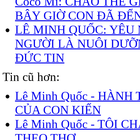
Coco Mì: CHÀO THẾ G
BÂY GIỜ CON ĐÃ ĐẾ
LÊ MINH QUỐC: YÊU
NGƯỜI LÀ NUÔI DƯ
ĐỨC TIN
Tin cũ hơn:
Lê Minh Quốc - HÀNH
CỦA CON KIẾN
Lê Minh Quốc - TÔI C
THEO THƠ