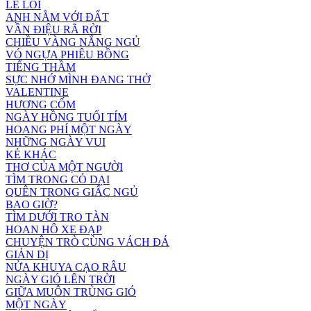
LẺ LOI
ANH NẰM VỚI ĐẤT
VẦN ĐIỆU RÃ RỜI
CHIỀU VÀNG NẮNG NGỦ
VÓ NGỰA PHIÊU BỒNG
TIẾNG THẦM
SỰC NHỚ MÌNH ĐANG THỞ
VALENTINE
HƯƠNG CỐM
NGÀY HỒNG TUỔI TÍM
HOANG PHÍ MỘT NGÀY
NHỮNG NGÀY VUI
KẺ KHÁC
THƠ CỦA MỘT NGƯỜI
TÌM TRONG CỎ DẠI
QUÊN TRONG GIẤC NGỦ
BAO GIỜ?
TÌM DƯỚI TRO TÀN
HOAN HÔ XE ĐẠP
CHUYỆN TRÒ CÙNG VÁCH ĐÁ
GIẢN DỊ
NỬA KHUYA CẠO RÂU
NGÀY GIÓ LÊN TRỜI
GIỮA MUÔN TRÙNG GIÓ
MỘT NGÀY