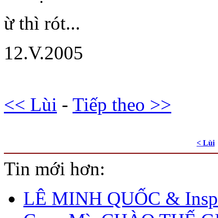
ừ thì rót...
12.V.2005
<< Lùi
-
Tiếp theo >>
< Lùi
Tin mới hơn:
LÊ MINH QUỐC & Inspi