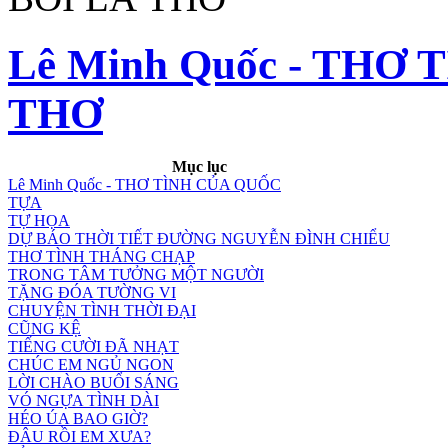
Lê Minh Quốc - THƠ 
THƠ
Mục lục
Lê Minh Quốc - THƠ TÌNH CỦA QUỐC
TỰA
TỰ HỌA
DỰ BÁO THỜI TIẾT ĐƯỜNG NGUYỄN ĐÌNH CHIỂU
THƠ TÌNH THÁNG CHẠP
TRONG TÂM TƯỞNG MỘT NGƯỜI
TẶNG ĐÓA TƯỜNG VI
CHUYỆN TÌNH THỜI ĐẠI
CŨNG KỆ
TIẾNG CƯỜI ĐÃ NHẠT
CHÚC EM NGỦ NGON
LỜI CHÀO BUỔI SÁNG
VÓ NGỰA TÌNH DÀI
HÉO ÚA BAO GIỜ?
ĐÂU RỒI EM XƯA?