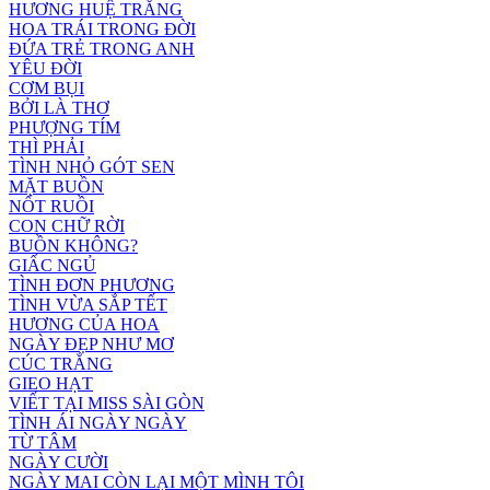
HƯƠNG HUỆ TRẮNG
HOA TRÁI TRONG ĐỜI
ĐỨA TRẺ TRONG ANH
YÊU ĐỜI
CƠM BỤI
BỞI LÀ THƠ
PHƯỢNG TÍM
THÌ PHẢI
TÌNH NHỎ GÓT SEN
MẶT BUỒN
NỐT RUỒI
CON CHỮ RỜI
BUỒN KHÔNG?
GIẤC NGỦ
TÌNH ĐƠN PHƯƠNG
TÌNH VỪA SẮP TẾT
HƯƠNG CỦA HOA
NGÀY ĐẸP NHƯ MƠ
CÚC TRẮNG
GIEO HẠT
VIẾT TẠI MISS SÀI GÒN
TÌNH ÁI NGÀY NGÀY
TỪ TÂM
NGÀY CƯỜI
NGÀY MAI CÒN LẠI MỘT MÌNH TÔI