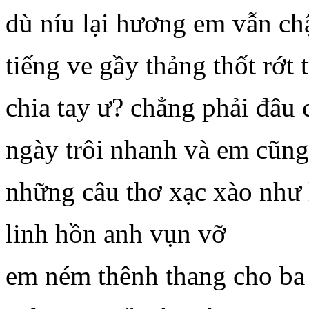
dù níu lại hương em vẫn ch
tiếng ve gầy thảng thốt rớt 
chia tay ư? chẳng phải đâu c
ngày trôi nhanh và em cũn
những câu thơ xạc xào như 
linh hồn anh vụn vỡ
em ném thênh thang cho ba