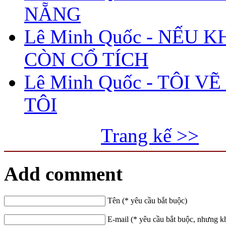
NẴNG
Lê Minh Quốc - NẾU 
CÒN CỔ TÍCH
Lê Minh Quốc - TÔI V
TÔI
Trang kế >>
Add comment
Tên (* yêu cầu bắt buộc)
E-mail (* yêu cầu bắt buộc, nhưng k