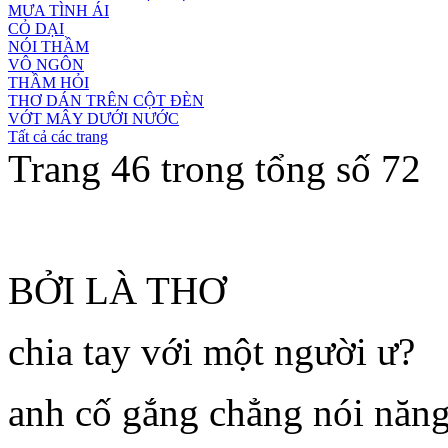
MƯA TÌNH ÁI
CỎ DẠI
NÓI THẦM
VÔ NGÔN
THẦM HỎI
THƠ DÁN TRÊN CỘT ĐÈN
VỚT MÂY DƯỚI NƯỚC
Tất cả các trang
Trang 46 trong tổng số 72
BỞI LÀ THƠ
chia tay với một người ư?
anh cố gắng chẳng nói năng