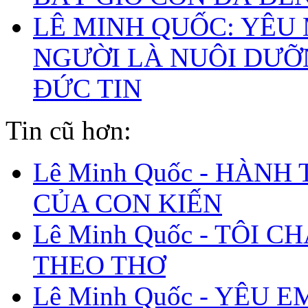
LÊ MINH QUỐC: YÊU
NGƯỜI LÀ NUÔI DƯ
ĐỨC TIN
Tin cũ hơn:
Lê Minh Quốc - HÀNH
CỦA CON KIẾN
Lê Minh Quốc - TÔI C
THEO THƠ
Lê Minh Quốc - YÊU E