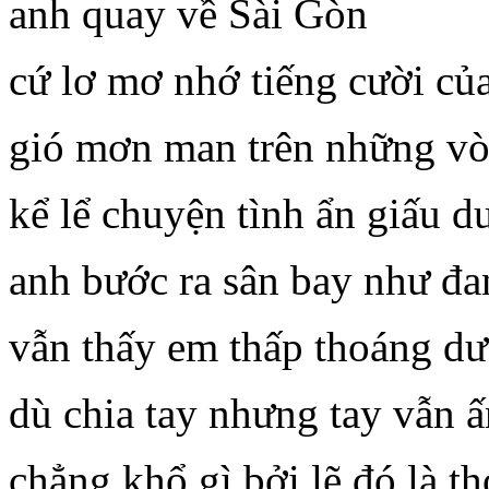
anh quay về Sài Gòn
cứ lơ mơ nhớ tiếng cười củ
gió mơn man trên những v
kể lể chuyện tình ẩn giấu d
anh bước ra sân bay như đa
vẫn thấy em thấp thoáng d
dù chia tay nhưng tay vẫn ấ
chẳng khổ gì bởi lẽ đó là thơ