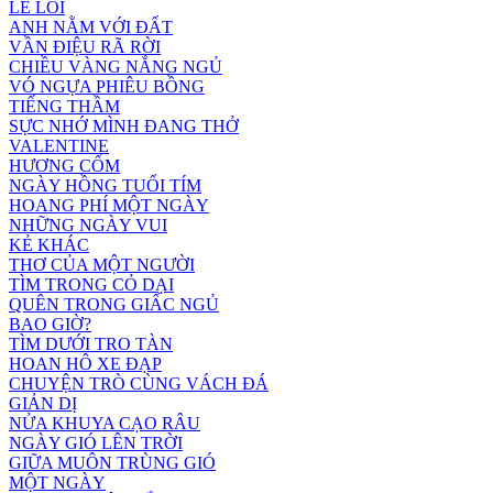
LẺ LOI
ANH NẰM VỚI ĐẤT
VẦN ĐIỆU RÃ RỜI
CHIỀU VÀNG NẮNG NGỦ
VÓ NGỰA PHIÊU BỒNG
TIẾNG THẦM
SỰC NHỚ MÌNH ĐANG THỞ
VALENTINE
HƯƠNG CỐM
NGÀY HỒNG TUỔI TÍM
HOANG PHÍ MỘT NGÀY
NHỮNG NGÀY VUI
KẺ KHÁC
THƠ CỦA MỘT NGƯỜI
TÌM TRONG CỎ DẠI
QUÊN TRONG GIẤC NGỦ
BAO GIỜ?
TÌM DƯỚI TRO TÀN
HOAN HÔ XE ĐẠP
CHUYỆN TRÒ CÙNG VÁCH ĐÁ
GIẢN DỊ
NỬA KHUYA CẠO RÂU
NGÀY GIÓ LÊN TRỜI
GIỮA MUÔN TRÙNG GIÓ
MỘT NGÀY