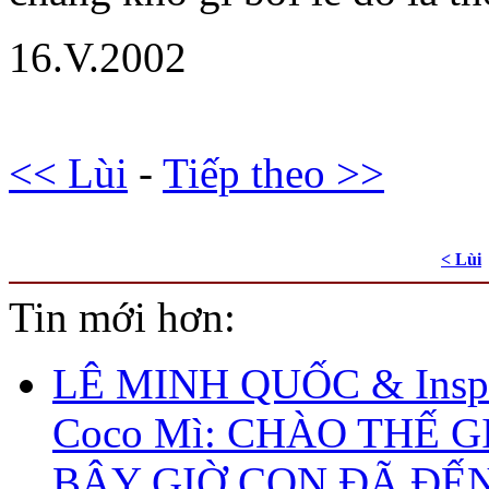
16.V.2002
<< Lùi
-
Tiếp theo >>
< Lùi
Tin mới hơn:
LÊ MINH QUỐC & Inspi
Coco Mì: CHÀO THẾ G
BÂY GIỜ CON ĐÃ ĐẾ