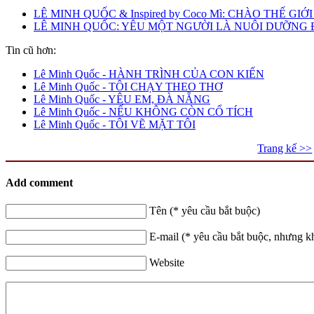
LÊ MINH QUỐC & Inspired by Coco Mì: CHÀO THẾ GI
LÊ MINH QUỐC: YÊU MỘT NGƯỜI LÀ NUÔI DƯỠNG 
Tin cũ hơn:
Lê Minh Quốc - HÀNH TRÌNH CỦA CON KIẾN
Lê Minh Quốc - TÔI CHẠY THEO THƠ
Lê Minh Quốc - YÊU EM, ĐÀ NẴNG
Lê Minh Quốc - NẾU KHÔNG CÒN CỔ TÍCH
Lê Minh Quốc - TÔI VẼ MẶT TÔI
Trang kế >>
Add comment
Tên (* yêu cầu bắt buộc)
E-mail (* yêu cầu bắt buộc, nhưng k
Website