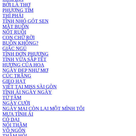
BỞI LÀ THƠ
PHƯỢNG TÍM
THÌ PHẢI
TÌNH NHỎ GÓT SEN
MẶT BUỒN
NỐT RUỒI
CON CHỮ RỜI
BUỒN KHÔNG?
GIẤC NGỦ
TÌNH ĐƠN PHƯƠNG
TÌNH VỪA SẮP TẾT
HƯƠNG CỦA HOA
NGÀY ĐẸP NHƯ MƠ
CÚC TRẮNG
GIEO HẠT
VIẾT TẠI MISS SÀI GÒN
TÌNH ÁI NGÀY NGÀY
TỪ TÂM
NGÀY CƯỜI
NGÀY MAI CÒN LẠI MỘT MÌNH TÔI
MƯA TÌNH ÁI
CỎ DẠI
NÓI THẦM
VÔ NGÔN
THẦM HỎI