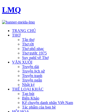
LMQ
TRANG CHỦ
THƠ
Tập thơ
Thơ rời
Thơ phổ nhạc
Thơ trước 1975
Suy nghĩ về Thơ
VĂN XUÔI
Truyện dài
Truyện lịch sử
Truyện tranh
Truyện ngắn
Nhật ký
THỂ LOẠI KHÁC
Tạp bút
Biên Khảo
Kể chuyện danh nhân Việt Nam
Tác phẩm của bạn bè
HỘI HOẠ