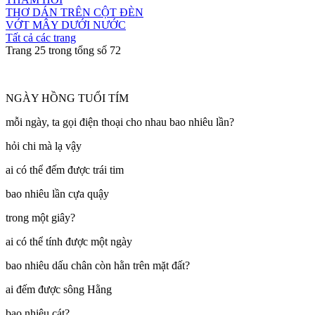
THƠ DÁN TRÊN CỘT ĐÈN
VỚT MÂY DƯỚI NƯỚC
Tất cả các trang
Trang 25 trong tổng số 72
NGÀY HỒNG TUỔI TÍM
mỗi ngày, ta gọi điện thoại cho nhau bao nhiêu lần?
hỏi chi mà lạ vậy
ai có thể đếm được trái tim
bao nhiêu lần cựa quậy
trong một giây?
ai có thể tính được một ngày
bao nhiêu dấu chân còn hằn trên mặt đất?
ai đếm được sông Hằng
bao nhiêu cát?