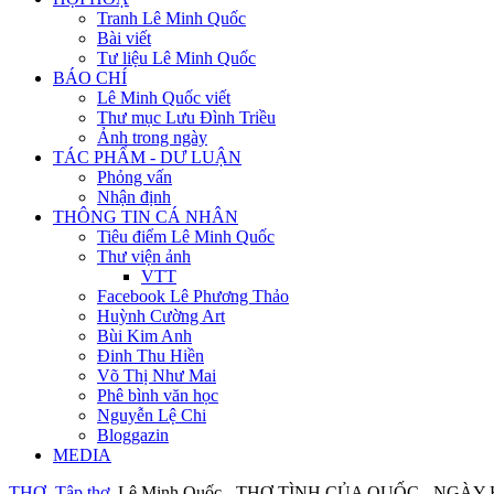
Tranh Lê Minh Quốc
Bài viết
Tư liệu Lê Minh Quốc
BÁO CHÍ
Lê Minh Quốc viết
Thư mục Lưu Đình Triều
Ảnh trong ngày
TÁC PHẨM - DƯ LUẬN
Phỏng vấn
Nhận định
THÔNG TIN CÁ NHÂN
Tiêu điểm Lê Minh Quốc
Thư viện ảnh
VTT
Facebook Lê Phương Thảo
Huỳnh Cường Art
Bùi Kim Anh
Đinh Thu Hiền
Võ Thị Như Mai
Phê bình văn học
Nguyễn Lệ Chi
Bloggazin
MEDIA
THƠ
Tập thơ
Lê Minh Quốc - THƠ TÌNH CỦA QUỐC - NGÀY