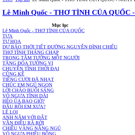
Lê Minh Quốc - THƠ TÌNH CỦA QUỐC
Mục lục
Lê Minh Quốc - THƠ TÌNH CỦA QUỐC
TỰA
TỰ HỌA
DỰ BÁO THỜI TIẾT ĐƯỜNG NGUYỄN ĐÌNH CHIỂU
THƠ TÌNH THÁNG CHẠP
TRONG TÂM TƯỞNG MỘT NGƯỜI
TẶNG ĐÓA TƯỜNG VI
CHUYỆN TÌNH THỜI ĐẠI
CŨNG KỆ
TIẾNG CƯỜI ĐÃ NHẠT
CHÚC EM NGỦ NGON
LỜI CHÀO BUỔI SÁNG
VÓ NGỰA TÌNH DÀI
HÉO ÚA BAO GIỜ?
ĐÂU RỒI EM XƯA?
LẺ LOI
ANH NẰM VỚI ĐẤT
VẦN ĐIỆU RÃ RỜI
CHIỀU VÀNG NẮNG NGỦ
VÓ NGỰA PHIÊU BỒNG