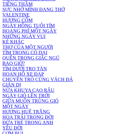
TIẾNG THẦM
SỰC NHỚ MÌNH ĐANG THỞ
VALENTINE
HƯƠNG CỐM
NGÀY HỒNG TUỔI TÍM
HOANG PHÍ MỘT NGÀY
NHỮNG NGÀY VUI
KẺ KHÁC
THƠ CỦA MỘT NGƯỜI
TÌM TRONG CỎ DẠI
QUÊN TRONG GIẤC NGỦ
BAO GIỜ?
TÌM DƯỚI TRO TÀN
HOAN HÔ XE ĐẠP
CHUYỆN TRÒ CÙNG VÁCH ĐÁ
GIẢN DỊ
NỬA KHUYA CẠO RÂU
NGÀY GIÓ LÊN TRỜI
GIỮA MUÔN TRÙNG GIÓ
MỘT NGÀY
HƯƠNG HUỆ TRẮNG
HOA TRÁI TRONG ĐỜI
ĐỨA TRẺ TRONG ANH
YÊU ĐỜI
CƠM BỤI