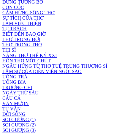
ĐỪNG TƯỞNG BỞ
CON CÓC
CẢM HỨNG SÔNG THƠ
SỰ TÍCH CỦA THƠ
LÀM VIỆC THIỆN
TỰ TRÁCH
BIẾT ĐẾN BAO GIỜ
THƠ TRONG ĐỜI
THƠ TRONG THƠ
THI SĨ
NÀNG THƠ THẾ KỶ XXI
HÔN THƠ MỘT CHÚT
NGẪU HỨNG TỪ THƠ TUỆ TRUNG THƯỢNG SĨ
TÂM SỰ CỦA DIỄN VIÊN NGÔI SAO
UỐNG TRÀ
UỐNG BIA
TRƯƠNG CHI
NGÀY THỨ SÁU
CÂU CÁ
VÂY MƯỢN
TỰ VẤN
ĐỜI SỐNG
SOI GƯƠNG (1)
SOI GƯƠNG (2)
SOI GƯƠNG (3)