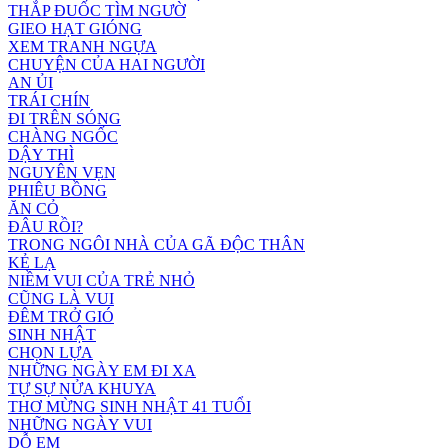
THẮP ĐUỐC TÌM NGƯỜ
GIEO HẠT GIÓNG
XEM TRANH NGỰA
CHUYỆN CỦA HAI NGƯỜI
AN ỦI
TRÁI CHÍN
ĐI TRÊN SÓNG
CHÀNG NGỐC
DẬY THÌ
NGUYÊN VẸN
PHIÊU BỒNG
ĂN CỎ
ĐÂU RỒI?
TRONG NGÔI NHÀ CỦA GÃ ĐỘC THÂN
KẺ LẠ
NIỀM VUI CỦA TRẺ NHỎ
CŨNG LÀ VUI
ĐÊM TRỞ GIÓ
SINH NHẬT
CHỌN LỰA
NHỮNG NGÀY EM ĐI XA
TỰ SỰ NỬA KHUYA
THƠ MỪNG SINH NHẬT 41 TUỔI
NHỮNG NGÀY VUI
DỖ EM