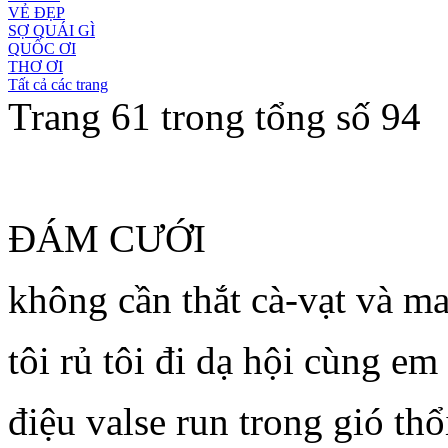
VẺ ĐẸP
SỢ QUÁI GÌ
QUỐC ƠI
THƠ ƠI
Tất cả các trang
Trang 61 trong tổng số 94
ĐÁM CƯỚI
không cần thắt cà-vạt và m
tôi rủ tôi đi dạ hội cùng em
điệu valse run trong gió thổ