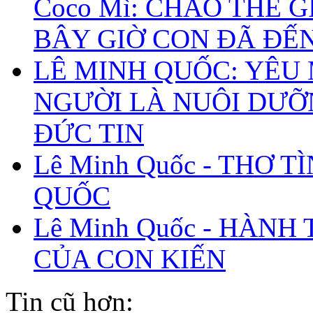
Coco Mì: CHÀO THẾ G
BÂY GIỜ CON ĐÃ ĐẾ
LÊ MINH QUỐC: YÊU
NGƯỜI LÀ NUÔI DƯ
ĐỨC TIN
Lê Minh Quốc - THƠ T
QUỐC
Lê Minh Quốc - HÀNH
CỦA CON KIẾN
Tin cũ hơn: