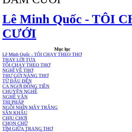
Lê Minh Quốc - TÔI
CƯỚI
Mục lục
Lê Minh Quốc - TÔI CHẠY THEO THƠ
THAY LỜI TỰA
TÔI CHẠY THEO THƠ
NGHĨ VỀ THƠ
THƯ GỬI NÀNG THƠ
TỪ ĐÂU ĐẾN
CA NGỢI ĐỒNG TIỀN
CHUYỆN NGHỀ
NGHỀ VĂN
THI PHÁP
NGỒI NHÌN MÂY TRẮNG
SÂN KHẤU
CHỊU CHƠI
CHỌN CHỮ
TÌM GIỮA TRANG THƠ