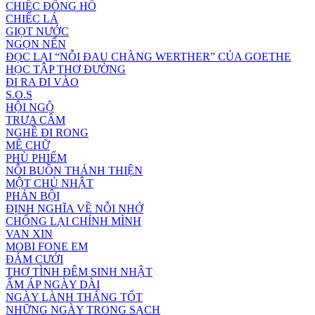
CHIẾC ĐỒNG HỒ
CHIẾC LÁ
GIỌT NƯỚC
NGỌN NẾN
ĐỌC LẠI “NỖI ĐAU CHÀNG WERTHER” CỦA GOETHE
HỌC TẬP THƠ ĐƯỜNG
ĐI RA ĐI VÀO
S.O.S
HỘI NGỘ
TRƯA CÂM
NGHỀ ĐI RONG
MÊ CHỮ
PHÙ PHIẾM
NỖI BUỒN THÁNH THIỆN
MỘT CHỦ NHẬT
PHẢN BỘI
ĐỊNH NGHĨA VỀ NỖI NHỚ
CHỐNG LẠI CHÍNH MÌNH
VAN XIN
MOBI FONE EM
ĐÁM CƯỚI
THƠ TÌNH ĐÊM SINH NHẬT
ẤM ÁP NGÀY DÀI
NGÀY LÀNH THÁNG TỐT
NHỮNG NGÀY TRONG SẠCH