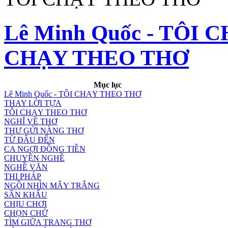
Lê Minh Quốc - TÔI 
CHẠY THEO THƠ
Mục lục
Lê Minh Quốc - TÔI CHẠY THEO THƠ
THAY LỜI TỰA
TÔI CHẠY THEO THƠ
NGHĨ VỀ THƠ
THƯ GỬI NÀNG THƠ
TỪ ĐÂU ĐẾN
CA NGỢI ĐỒNG TIỀN
CHUYỆN NGHỀ
NGHỀ VĂN
THI PHÁP
NGỒI NHÌN MÂY TRẮNG
SÂN KHẤU
CHỊU CHƠI
CHỌN CHỮ
TÌM GIỮA TRANG THƠ