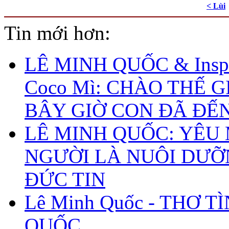
< Lùi
Tin mới hơn:
LÊ MINH QUỐC & Inspi
Coco Mì: CHÀO THẾ G
BÂY GIỜ CON ĐÃ ĐẾ
LÊ MINH QUỐC: YÊU
NGƯỜI LÀ NUÔI DƯ
ĐỨC TIN
Lê Minh Quốc - THƠ T
QUỐC