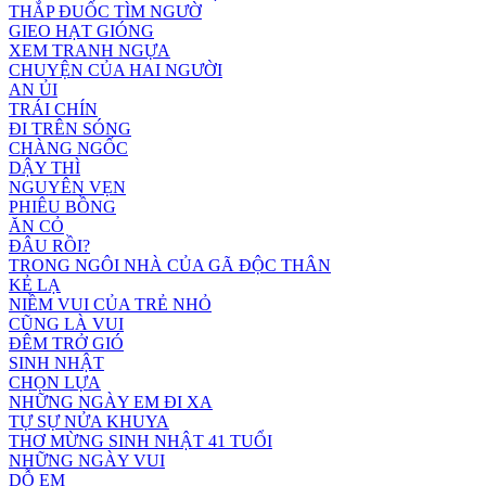
THẮP ĐUỐC TÌM NGƯỜ
GIEO HẠT GIÓNG
XEM TRANH NGỰA
CHUYỆN CỦA HAI NGƯỜI
AN ỦI
TRÁI CHÍN
ĐI TRÊN SÓNG
CHÀNG NGỐC
DẬY THÌ
NGUYÊN VẸN
PHIÊU BỒNG
ĂN CỎ
ĐÂU RỒI?
TRONG NGÔI NHÀ CỦA GÃ ĐỘC THÂN
KẺ LẠ
NIỀM VUI CỦA TRẺ NHỎ
CŨNG LÀ VUI
ĐÊM TRỞ GIÓ
SINH NHẬT
CHỌN LỰA
NHỮNG NGÀY EM ĐI XA
TỰ SỰ NỬA KHUYA
THƠ MỪNG SINH NHẬT 41 TUỔI
NHỮNG NGÀY VUI
DỖ EM