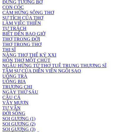
ĐỪNG TƯỞNG BỞ
CON CÓC
CẢM HỨNG SÔNG THƠ
SỰ TÍCH CỦA THƠ
LÀM VIỆC THIỆN
TỰ TRÁCH
BIẾT ĐẾN BAO GIỜ
THƠ TRONG ĐỜI
THƠ TRONG THƠ
THI SĨ
NÀNG THƠ THẾ KỶ XXI
HÔN THƠ MỘT CHÚT
NGẪU HỨNG TỪ THƠ TUỆ TRUNG THƯỢNG SĨ
TÂM SỰ CỦA DIỄN VIÊN NGÔI SAO
UỐNG TRÀ
UỐNG BIA
TRƯƠNG CHI
NGÀY THỨ SÁU
CÂU CÁ
VÂY MƯỢN
TỰ VẤN
ĐỜI SỐNG
SOI GƯƠNG (1)
SOI GƯƠNG (2)
SOI GƯƠNG (3)