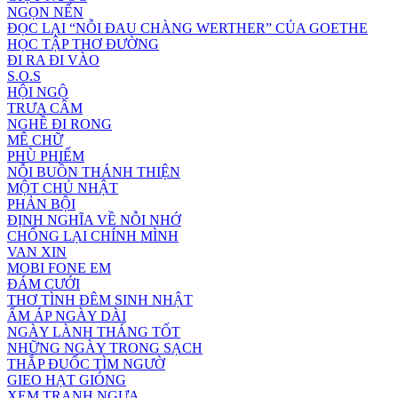
NGỌN NẾN
ĐỌC LẠI “NỖI ĐAU CHÀNG WERTHER” CỦA GOETHE
HỌC TẬP THƠ ĐƯỜNG
ĐI RA ĐI VÀO
S.O.S
HỘI NGỘ
TRƯA CÂM
NGHỀ ĐI RONG
MÊ CHỮ
PHÙ PHIẾM
NỖI BUỒN THÁNH THIỆN
MỘT CHỦ NHẬT
PHẢN BỘI
ĐỊNH NGHĨA VỀ NỖI NHỚ
CHỐNG LẠI CHÍNH MÌNH
VAN XIN
MOBI FONE EM
ĐÁM CƯỚI
THƠ TÌNH ĐÊM SINH NHẬT
ẤM ÁP NGÀY DÀI
NGÀY LÀNH THÁNG TỐT
NHỮNG NGÀY TRONG SẠCH
THẮP ĐUỐC TÌM NGƯỜ
GIEO HẠT GIÓNG
XEM TRANH NGỰA