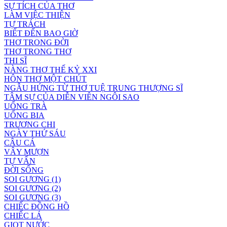
SỰ TÍCH CỦA THƠ
LÀM VIỆC THIỆN
TỰ TRÁCH
BIẾT ĐẾN BAO GIỜ
THƠ TRONG ĐỜI
THƠ TRONG THƠ
THI SĨ
NÀNG THƠ THẾ KỶ XXI
HÔN THƠ MỘT CHÚT
NGẪU HỨNG TỪ THƠ TUỆ TRUNG THƯỢNG SĨ
TÂM SỰ CỦA DIỄN VIÊN NGÔI SAO
UỐNG TRÀ
UỐNG BIA
TRƯƠNG CHI
NGÀY THỨ SÁU
CÂU CÁ
VÂY MƯỢN
TỰ VẤN
ĐỜI SỐNG
SOI GƯƠNG (1)
SOI GƯƠNG (2)
SOI GƯƠNG (3)
CHIẾC ĐỒNG HỒ
CHIẾC LÁ
GIỌT NƯỚC