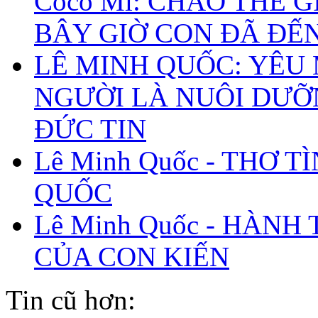
Coco Mì: CHÀO THẾ G
BÂY GIỜ CON ĐÃ ĐẾ
LÊ MINH QUỐC: YÊU
NGƯỜI LÀ NUÔI DƯ
ĐỨC TIN
Lê Minh Quốc - THƠ T
QUỐC
Lê Minh Quốc - HÀNH
CỦA CON KIẾN
Tin cũ hơn: