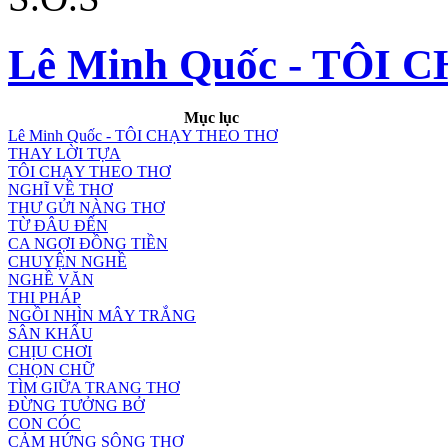
Lê Minh Quốc - TÔI 
Mục lục
Lê Minh Quốc - TÔI CHẠY THEO THƠ
THAY LỜI TỰA
TÔI CHẠY THEO THƠ
NGHĨ VỀ THƠ
THƯ GỬI NÀNG THƠ
TỪ ĐÂU ĐẾN
CA NGỢI ĐỒNG TIỀN
CHUYỆN NGHỀ
NGHỀ VĂN
THI PHÁP
NGỒI NHÌN MÂY TRẮNG
SÂN KHẤU
CHỊU CHƠI
CHỌN CHỮ
TÌM GIỮA TRANG THƠ
ĐỪNG TƯỞNG BỞ
CON CÓC
CẢM HỨNG SÔNG THƠ