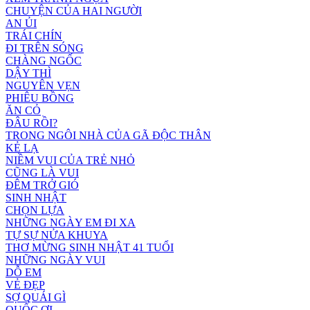
CHUYỆN CỦA HAI NGƯỜI
AN ỦI
TRÁI CHÍN
ĐI TRÊN SÓNG
CHÀNG NGỐC
DẬY THÌ
NGUYÊN VẸN
PHIÊU BỒNG
ĂN CỎ
ĐÂU RỒI?
TRONG NGÔI NHÀ CỦA GÃ ĐỘC THÂN
KẺ LẠ
NIỀM VUI CỦA TRẺ NHỎ
CŨNG LÀ VUI
ĐÊM TRỞ GIÓ
SINH NHẬT
CHỌN LỰA
NHỮNG NGÀY EM ĐI XA
TỰ SỰ NỬA KHUYA
THƠ MỪNG SINH NHẬT 41 TUỔI
NHỮNG NGÀY VUI
DỖ EM
VẺ ĐẸP
SỢ QUÁI GÌ
QUỐC ƠI