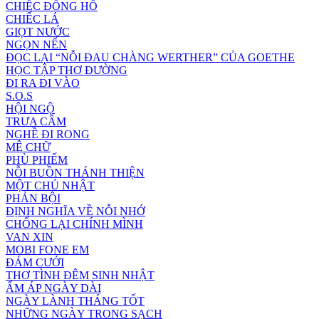
CHIẾC ĐỒNG HỒ
CHIẾC LÁ
GIỌT NƯỚC
NGỌN NẾN
ĐỌC LẠI “NỖI ĐAU CHÀNG WERTHER” CỦA GOETHE
HỌC TẬP THƠ ĐƯỜNG
ĐI RA ĐI VÀO
S.O.S
HỘI NGỘ
TRƯA CÂM
NGHỀ ĐI RONG
MÊ CHỮ
PHÙ PHIẾM
NỖI BUỒN THÁNH THIỆN
MỘT CHỦ NHẬT
PHẢN BỘI
ĐỊNH NGHĨA VỀ NỖI NHỚ
CHỐNG LẠI CHÍNH MÌNH
VAN XIN
MOBI FONE EM
ĐÁM CƯỚI
THƠ TÌNH ĐÊM SINH NHẬT
ẤM ÁP NGÀY DÀI
NGÀY LÀNH THÁNG TỐT
NHỮNG NGÀY TRONG SẠCH