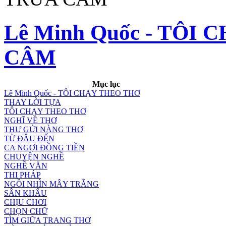
Lê Minh Quốc - TÔI
CÂM
Mục lục
Lê Minh Quốc - TÔI CHẠY THEO THƠ
THAY LỜI TỰA
TÔI CHẠY THEO THƠ
NGHĨ VỀ THƠ
THƯ GỬI NÀNG THƠ
TỪ ĐÂU ĐẾN
CA NGỢI ĐỒNG TIỀN
CHUYỆN NGHỀ
NGHỀ VĂN
THI PHÁP
NGỒI NHÌN MÂY TRẮNG
SÂN KHẤU
CHỊU CHƠI
CHỌN CHỮ
TÌM GIỮA TRANG THƠ