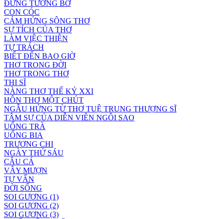
ĐỪNG TƯỞNG BỞ
CON CÓC
CẢM HỨNG SÔNG THƠ
SỰ TÍCH CỦA THƠ
LÀM VIỆC THIỆN
TỰ TRÁCH
BIẾT ĐẾN BAO GIỜ
THƠ TRONG ĐỜI
THƠ TRONG THƠ
THI SĨ
NÀNG THƠ THẾ KỶ XXI
HÔN THƠ MỘT CHÚT
NGẪU HỨNG TỪ THƠ TUỆ TRUNG THƯỢNG SĨ
TÂM SỰ CỦA DIỄN VIÊN NGÔI SAO
UỐNG TRÀ
UỐNG BIA
TRƯƠNG CHI
NGÀY THỨ SÁU
CÂU CÁ
VÂY MƯỢN
TỰ VẤN
ĐỜI SỐNG
SOI GƯƠNG (1)
SOI GƯƠNG (2)
SOI GƯƠNG (3)