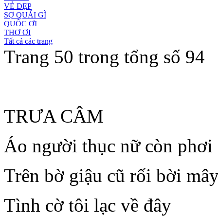
VẺ ĐẸP
SỢ QUÁI GÌ
QUỐC ƠI
THƠ ƠI
Tất cả các trang
Trang 50 trong tổng số 94
TRƯA CÂM
Áo người thục nữ còn phơi
Trên bờ giậu cũ rối bời mâ
Tình cờ tôi lạc về đây