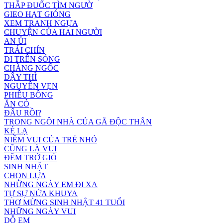
THẮP ĐUỐC TÌM NGƯỜ
GIEO HẠT GIÓNG
XEM TRANH NGỰA
CHUYỆN CỦA HAI NGƯỜI
AN ỦI
TRÁI CHÍN
ĐI TRÊN SÓNG
CHÀNG NGỐC
DẬY THÌ
NGUYÊN VẸN
PHIÊU BỒNG
ĂN CỎ
ĐÂU RỒI?
TRONG NGÔI NHÀ CỦA GÃ ĐỘC THÂN
KẺ LẠ
NIỀM VUI CỦA TRẺ NHỎ
CŨNG LÀ VUI
ĐÊM TRỞ GIÓ
SINH NHẬT
CHỌN LỰA
NHỮNG NGÀY EM ĐI XA
TỰ SỰ NỬA KHUYA
THƠ MỪNG SINH NHẬT 41 TUỔI
NHỮNG NGÀY VUI
DỖ EM