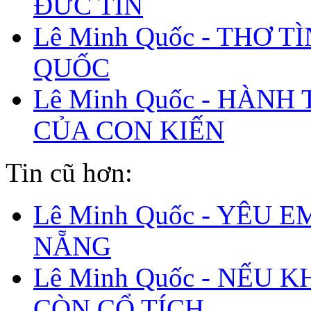
ĐỨC TIN
Lê Minh Quốc - THƠ T
QUỐC
Lê Minh Quốc - HÀNH
CỦA CON KIẾN
Tin cũ hơn:
Lê Minh Quốc - YÊU E
NẴNG
Lê Minh Quốc - NẾU 
CÒN CỔ TÍCH