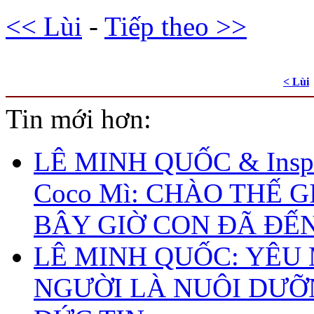
<< Lùi
-
Tiếp theo >>
< Lùi
Tin mới hơn:
LÊ MINH QUỐC & Inspi
Coco Mì: CHÀO THẾ G
BÂY GIỜ CON ĐÃ ĐẾ
LÊ MINH QUỐC: YÊU
NGƯỜI LÀ NUÔI DƯ