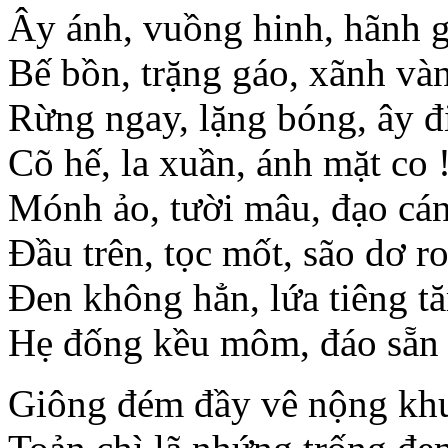
Ây ánh, vuồng hinh, hãnh g
Bế bồn, trặng gáo, xãnh và
Rừng ngay, lặng bóng, ây đ
Cõ hế, la xuần, ánh mặt co 
Mónh ảo, tười mâu, đạo cán
Đầu trên, tọc mốt, são dơ ro
Đen không hẳn, lứa tiêng 
Hẹ đống kều môm, đáo sẵn
Giông đém đầy vê nộng kh