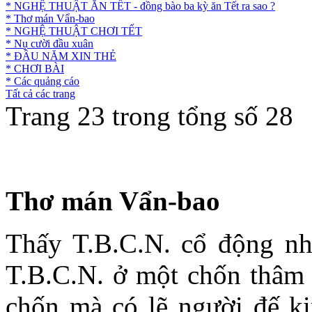
* NGHỆ THUẬT ĂN TẾT - đồng bào ba kỳ ăn Tết ra sao ?
* Thơ mán Vẩn-bao
* NGHỆ THUẬT CHƠI TẾT
* Nụ cười đầu xuân
* ĐẦU NĂM XIN THẺ
* CHƠI BÀI
* Các quảng cáo
Tất cả các trang
Trang 23 trong tổng số 28
Thơ mán Vẩn-bao
Thấy T.B.C.N. cổ động nh
T.B.C.N. ở một chốn thâm 
chốn mà có lẽ người đế ki