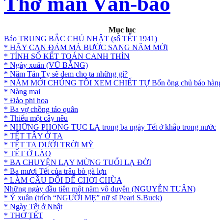
Thơ mán Vẩn-bao
Mục lục
Báo TRUNG BẮC CHỦ NHẬT (số TẾT 1941)
* HÃY CAN ĐẢM MÀ BƯỚC SANG NĂM MỚI
* TÍNH SỔ KẾT TOÁN CANH THÌN
* Ngày xuân (VŨ BẰNG)
* Năm Tân Tỵ sẽ đem cho ta những gì?
* NĂM MỚI CHÚNG TÔI XEM CHIẾT TỰ Bốn ông chủ báo hàng
* Nàng mai
* Đảo phi hoa
* Ba vợ chồng táo quân
* Thiếu một cây nêu
* NHỮNG PHONG TỤC LẠ trong ba ngày Tết ở khắp trong nước
* TẾT TÂY Ở TA
* TẾT TA DƯỚI TRỜI MỸ
* TẾT Ở LÀO
* BA CHUYỆN LẠY MỪNG TUỔI LẠ ĐỜI
* Ba mươi Tết của trâu bò gà lợn
* LÀM CÂU ĐỐI ĐỂ CHƠI CHÙA
Những ngày đầu tiên một năm vô duyên (NGUYỄN TUÂN)
* Ý xuân (trích “NGƯỜI MẸ” nữ sĩ Pearl S.Buck)
* Ngày Tết ở Nhật
* THƠ TẾT