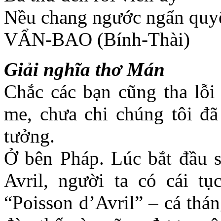
Nều chang ngước ngẩn quyê
VẨN-BAO (Bính-Thài)
Giải nghĩa thơ Mán
Chắc các bạn cũng tha lỗi
me, chưa chi chúng tôi đã
tưởng.
Ở bên Pháp. Lúc bắt đầu s
Avril, người ta có cái tụ
“Poisson d’Avril” – cá thá