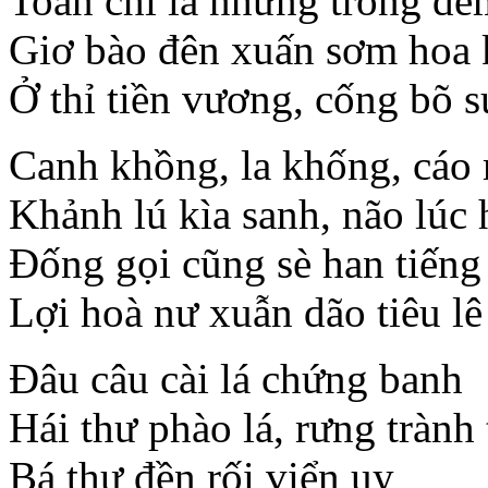
Toản chì lã nhứng trống đe
Giơ bào đên xuấn sơm hoa 
Ở thỉ tiền vương, cống bõ s
Canh khồng, la khống, cáo 
Khảnh lú kìa sanh, não lúc 
Đống gọi cũng sè han tiếng 
Lợi hoà nư xuẫn dão tiêu lê
Đâu câu cài lá chứng banh
Hái thư phào lá, rưng trành 
Bá thư đền rối viển uy