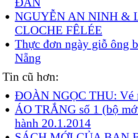
ĐẢN
NGUYỄN AN NINH & 
CLOCHE FÊLÉE
Thực đơn ngày giỗ ông b
Nẵng
Tin cũ hơn:
ĐOÀN NGỌC THU: Vé m
ÁO TRẮNG số 1 (bộ mới
hành 20.1.2014
SÁCH MỚI CỦA BẠN 