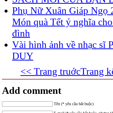
Phụ Nữ Xuân Giáp Ngọ 
Món quà Tết ý nghĩa cho
đình
Vài hình ảnh về nhạc s
DUY
<< Trang truớc
Trang k
Add comment
Tên (* yêu cầu bắt buộc)