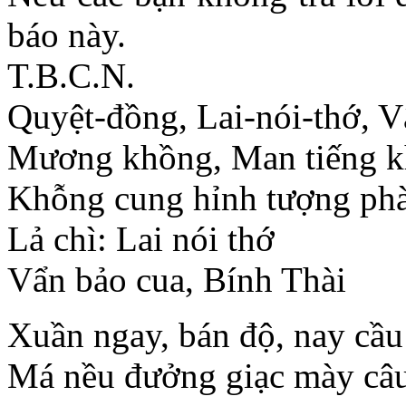
báo này.
T.B.C.N.
Quyệt-đồng, Lai-nói-thớ, 
Mương khồng, Man tiếng k
Khỗng cung hỉnh tượng phà
Lả chì: Lai nói thớ
Vẩn bảo cua, Bính Thài
Xuần ngay, bán độ, nay cầu
Má nều đưởng giạc mày câu