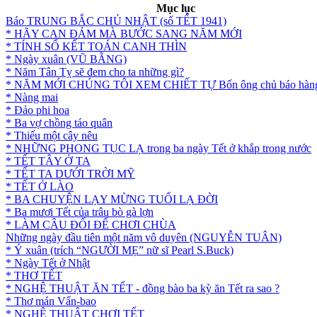
Mục lục
Báo TRUNG BẮC CHỦ NHẬT (số TẾT 1941)
* HÃY CAN ĐẢM MÀ BƯỚC SANG NĂM MỚI
* TÍNH SỔ KẾT TOÁN CANH THÌN
* Ngày xuân (VŨ BẰNG)
* Năm Tân Tỵ sẽ đem cho ta những gì?
* NĂM MỚI CHÚNG TÔI XEM CHIẾT TỰ Bốn ông chủ báo hàng
* Nàng mai
* Đảo phi hoa
* Ba vợ chồng táo quân
* Thiếu một cây nêu
* NHỮNG PHONG TỤC LẠ trong ba ngày Tết ở khắp trong nước
* TẾT TÂY Ở TA
* TẾT TA DƯỚI TRỜI MỸ
* TẾT Ở LÀO
* BA CHUYỆN LẠY MỪNG TUỔI LẠ ĐỜI
* Ba mươi Tết của trâu bò gà lợn
* LÀM CÂU ĐỐI ĐỂ CHƠI CHÙA
Những ngày đầu tiên một năm vô duyên (NGUYỄN TUÂN)
* Ý xuân (trích “NGƯỜI MẸ” nữ sĩ Pearl S.Buck)
* Ngày Tết ở Nhật
* THƠ TẾT
* NGHỆ THUẬT ĂN TẾT - đồng bào ba kỳ ăn Tết ra sao ?
* Thơ mán Vẩn-bao
* NGHỆ THUẬT CHƠI TẾT