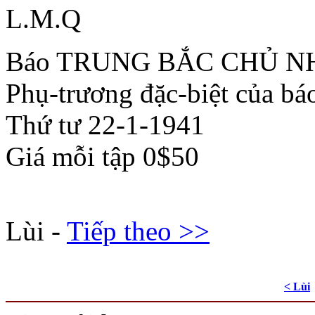
L.M.Q
Báo TRUNG BẮC CHỦ NHẬ
Phụ-trương đặc-biệt của bá
Thứ tư 22-1-1941
Giá mỗi tập 0$50
Lùi -
Tiếp theo >>
< Lùi