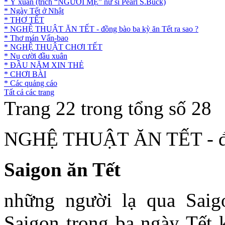
* Ý xuân (trích “NGƯỜI MẸ” nữ sĩ Pearl S.Buck)
* Ngày Tết ở Nhật
* THƠ TẾT
* NGHỆ THUẬT ĂN TẾT - đồng bào ba kỳ ăn Tết ra sao ?
* Thơ mán Vẩn-bao
* NGHỆ THUẬT CHƠI TẾT
* Nụ cười đầu xuân
* ĐẦU NĂM XIN THẺ
* CHƠI BÀI
* Các quảng cáo
Tất cả các trang
Trang 22 trong tổng số 28
NGHỆ THUẬT ĂN TẾT - đồng
Saigon ăn Tết
những người lạ qua Saigo
Saigon trong ba ngày Tết 