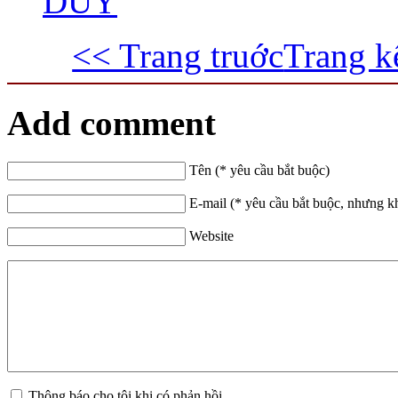
DUY
<< Trang truớc
Trang k
Add comment
Tên (* yêu cầu bắt buộc)
E-mail (* yêu cầu bắt buộc, nhưng k
Website
Thông báo cho tôi khi có phản hồi