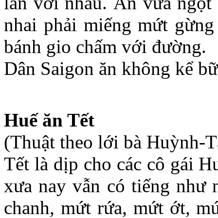
lẫn với nhau. Ăn vừa ngọt
nhai phải miếng mứt gừng 
bánh gio chấm với đường.
Dân Saigon ăn không kể bữa
Huế ăn Tết
(Thuật theo lới bà Huỳnh-T
Tết là dịp cho các cô gái 
xưa nay vẫn có tiếng như 
chanh, mứt rứa, mứt ớt, mứ