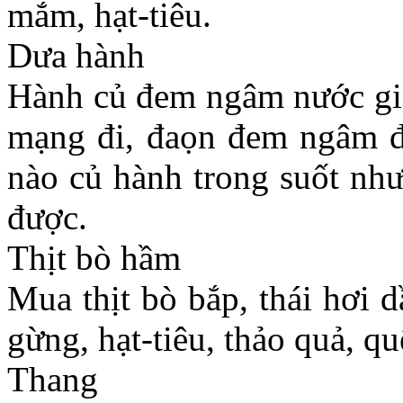
mắm, hạt-tiêu.
Dưa hành
Hành củ đem ngâm nước gio 
mạng đi, đaọn đem ngâm đ
nào củ hành trong suốt như
được.
Thịt bò hầm
Mua thịt bò bắp, thái hơi 
gừng, hạt-tiêu, thảo quả, qu
Thang