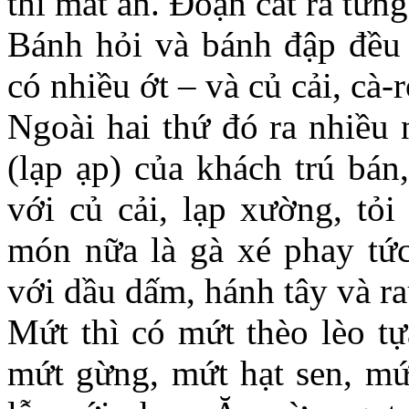
thì mất ăn. Đoạn cắt ra từn
Bánh hỏi và bánh đập đề
có nhiều ớt – và củ cải, cà
Ngoài hai thứ đó ra nhiều 
(lạp ạp) của khách trú bán
với củ cải, lạp xường, tỏi
món nữa là gà xé phay tức
với dầu dấm, hánh tây và r
Mứt thì có mứt thèo lèo t
mứt gừng, mứt hạt sen, mứt