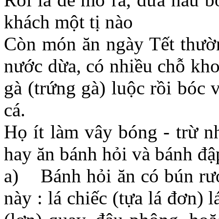
khách một tị nào
Còn món ăn ngày Tết thườn
nước dừa, có nhiều chỗ kho
gà (trứng gà) luộc rồi bóc 
cá.
Họ ít làm vây bóng - trừ n
hay ăn bánh hỏi và bánh đậ
a) Bánh hỏi ăn có bún rướ
này : lá chiếc (tựa lá đơn) l