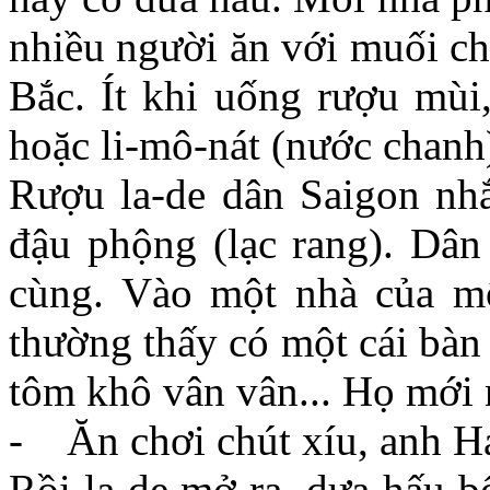
nhiều người ăn với muối c
Bắc. Ít khi uống rượu mùi,
hoặc li-mô-nát (nước chanh
Rượu la-de dân Saigon nhắ
đậu phộng (lạc rang). Dâ
cùng. Vào một nhà của mộ
thường thấy có một cái bàn d
tôm khô vân vân... Họ mới 
- Ăn chơi chút xíu, anh Ha
Rồi la de mở ra, dưa hấu b