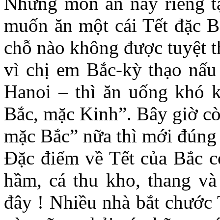
Những món ăn này riêng t
muốn ăn một cái Tết đặc B
chỗ nào không được tuyệt th
vì chị em Bắc-kỳ thạo nấu 
Hanoi – thì ăn uống khó k
Bắc, mặc Kinh”. Bây giờ cò
mặc Bắc” nữa thì mới đúng 
Đặc điểm về Tết của Bắc có
hầm, cá thu kho, thang và
đây ! Nhiều nhà bắt chước