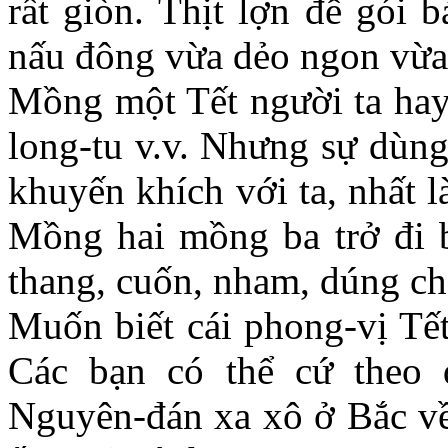
rất giòn. Thịt lợn để gói 
nấu đông vừa dẻo ngon vừa
Mồng một Tết người ta hay
long-tu v.v. Nhưng sự dùng
khuyến khích với ta, nhất l
Mồng hai mồng ba trở đi b
thang, cuốn, nham, dúng ch
Muốn biết cái phong-vị Tết
Các bạn có thể cứ theo 
Nguyên-đán xa xô ở Bắc v