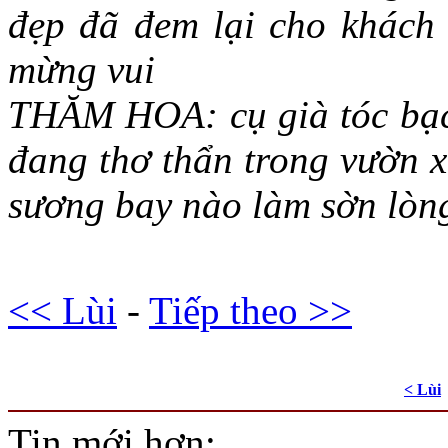
đẹp đã đem lại cho khách
mừng vui
THĂM HOA: cụ già tóc bạc
đang thơ thẩn trong vườn x
sương bay nào làm sờn lòng
<< Lùi
-
Tiếp theo >>
< Lùi
Tin mới hơn: