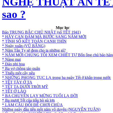
NGHỆ THUẬT ĂN TẾT - 
sao ?
Mục lục
Báo TRUNG BẮC CHỦ NHẬT (số TẾT 1941)
* HÃY CAN ĐẢM MÀ BƯỚC SANG NĂM MỚI
* TÍNH SỔ KẾT TOÁN CANH THÌN
* Ngày xuân (VŨ BẰNG)
* Năm Tân Tỵ sẽ đem cho ta những gì?
* NĂM MỚI CHÚNG TÔI XEM CHIẾT TỰ Bốn ông chủ báo hàng
* Nàng mai
* Đảo phi hoa
* Ba vợ chồng táo quân
* Thiếu một cây nêu
* NHỮNG PHONG TỤC LẠ trong ba ngày Tết ở khắp trong nước
* TẾT TÂY Ở TA
* TẾT TA DƯỚI TRỜI MỸ
* TẾT Ở LÀO
* BA CHUYỆN LẠY MỪNG TUỔI LẠ ĐỜI
* Ba mươi Tết của trâu bò gà lợn
* LÀM CÂU ĐỐI ĐỂ CHƠI CHÙA
Những ngày đầu tiên một năm vô duyên (NGUYỄN TUÂN)