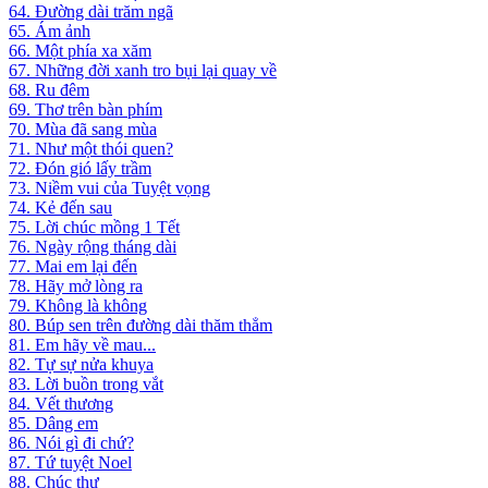
64. Đường dài trăm ngã
65. Ám ảnh
66. Một phía xa xăm
67. Những đời xanh tro bụi lại quay về
68. Ru đêm
69. Thơ trên bàn phím
70. Mùa đã sang mùa
71. Như một thói quen?
72. Đón gió lấy trầm
73. Niềm vui của Tuyệt vọng
74. Kẻ đến sau
75. Lời chúc mồng 1 Tết
76. Ngày rộng tháng dài
77. Mai em lại đến
78. Hãy mở lòng ra
79. Không là không
80. Búp sen trên đường dài thăm thẳm
81. Em hãy về mau...
82. Tự sự nửa khuya
83. Lời buồn trong vắt
84. Vết thương
85. Dâng em
86. Nói gì đi chứ?
87. Tứ tuyệt Noel
88. Chúc thư