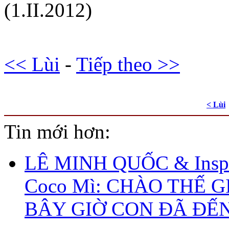
(1.II.2012)
<< Lùi
-
Tiếp theo >>
< Lùi
Tin mới hơn:
LÊ MINH QUỐC & Inspi
Coco Mì: CHÀO THẾ G
BÂY GIỜ CON ĐÃ ĐẾ