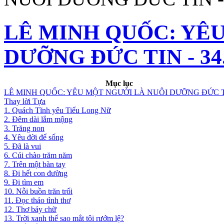
LÊ MINH QUỐC: YÊ
DƯỠNG ĐỨC TIN - 34. 
Mục lục
LÊ MINH QUỐC: YÊU MỘT NGƯỜI LÀ NUÔI DƯỠNG ĐỨC 
Thay lời Tựa
1. Quách Tĩnh yêu Tiểu Long Nữ
2. Đêm dài lắm mộng
3. Trăng non
4. Yêu đời để sống
5. Đã là vui
6. Cúi chào trăm năm
7. Trên một bàn tay
8. Đi hết con đường
9. Đi tìm em
10. Nỗi buồn trăn trối
11. Đọc thảo tình thơ
12. Thơ bảy chữ
13. Trời xanh thế sao mắt tôi rướm lệ?