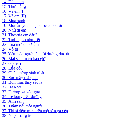
14. Dấu nằm
15. Thưa rằng
16. Vẽ em (I)
17. Vẽ em (II)
18. Mùa xanh
19. Mỗi lần yêu là lại khóc chào đời
20. Ngủ đi em
21. Thơ của em đâu?
22. Tình ngon như Tết
23. Lụa mới đã tơ tằm
24. Vô tư
25. Yêu một người là nuôi dưỡng đức tin
26. Mai sau dù có bao giờ
27. Gọi em
28. Lứa đôi
29. Chúc mừng sinh nhật
30. Sức mấy mà quên
31. Bốn mùa thay sắc lá
32. Ra khơi
33. Đường xa vó ngựa
34. Lẻ bóng trên đường
35. Ánh sáng
36. Thầm hỏi một người
37. Thi sĩ đêm mưa trên một sân ga xép
38. Nhẹ nhàng trôi