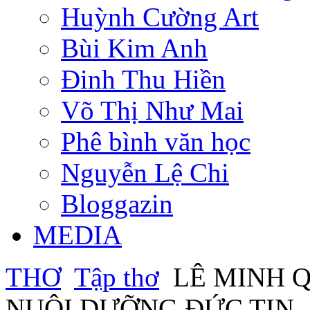
Huỳnh Cường Art
Bùi Kim Anh
Đinh Thu Hiền
Võ Thị Như Mai
Phê bình văn học
Nguyễn Lệ Chi
Bloggazin
MEDIA
THƠ
Tập thơ
LÊ MINH Q
NUÔI DƯỠNG ĐỨC TIN - 3