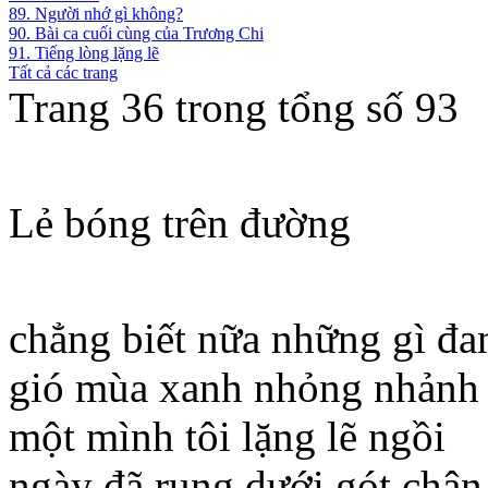
89. Người nhớ gì không?
90. Bài ca cuối cùng của Trương Chi
91. Tiếng lòng lặng lẽ
Tất cả các trang
Trang 36 trong tổng số 93
Lẻ bóng trên đường
chẳng biết nữa những gì đa
gió mùa xanh nhỏng nhảnh 
một mình tôi lặng lẽ ngồi
ngày đã rụng dưới gót chân