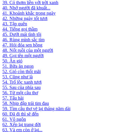
39. Cỏ thơm liền với trời xanh
40. Nhớ người đã khuất...
41. Khoảnh khắc trong ngày
42. Những ngày tốt tươi
43. Tập quên
44. Tiếng gọi thầm
45. Dưới mái tình tôi
46. Rùng mình sắc tím
47. Hỏi đóa sen hồng
48. Nốt ruồi của một người
49. Gọi tên một người
50. Ăn gió
51. Bữa ăn ngon
52. Gió còn thổi mãi
53. Cũng như là
54. Trổ lộc xanh tươi
55. Sau của phía sau
56. Từ một câu thơ
57. Tấu hài
58. Nhịp đập trái tim đau
59. Tìm câu thơ vẽ lại tháng năm dài
60. Đã đi thì sẽ đến
61. Vô ngôn
62. Xếp lại trang đời
63. Và em còn ở lại...