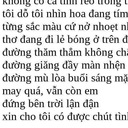
không có cả tình reo trong t
tôi dỗ tôi nhìn hoa đang tí
từng sắc màu cứ nở nhoẹt 
thơ đang đi lẻ bóng ở trên
đường thăm thẳm không châ
đường giăng đầy màn nhện
đường mù lòa buổi sáng mặt
may quá, vẫn còn em
đứng bên trời lận đận
xin cho tôi có được chút tìn