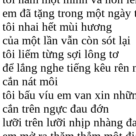
em đã tặng trong một ngày 
tôi nhai hết mùi hương
của một lần vẫn còn sót lại
tôi liếm từng sợi lông tơ
để lắng nghe tiếng kêu rên 
cắn nát môi
tôi bấu víu em van xin nhữ
cắn trên ngực đau đớn
lưỡi trên lưỡi nhịp nhàng 
em mở ra thăm thẳm một đị