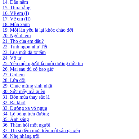
14. Dấu nằm
15. Thưa rằng
16. Vẽ em (I)
17. Vẽ em (II)
18. Mùa xanh
19. Mỗi lần yêu là lại khóc chào đời
20. Ngủ đi em
21. Thơ của em đâu?
22. Tình ngon như Tết
23. Lụa mới đã tơ tằm
24. Vô tư
25. Yêu một người là nuôi dưỡng đức tin
26. Mai sau dù có bao giờ
27. Gọi em
28. Lứa đôi
29. Chúc mừng sinh nhật
30. Sức mấy mà quên
31. Bốn mùa thay sắc lá
32. Ra khơi
33. Đường xa vó ngựa
34. Lẻ bóng trên đường
35. Ánh sáng
36. Thầm hỏi một người
37. Thi sĩ đêm mưa trên một sân ga xép
38. Nhẹ nhàng trôi