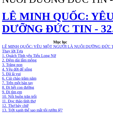
LÊ MINH QUỐC: YÊ
DƯỠNG ĐỨC TIN - 32.
Mục lục
LÊ MINH QUỐC: YÊU MỘT NGƯỜI LÀ NUÔI DƯỠNG ĐỨC 
Thay lời Tựa
1. Quách Tĩnh yêu Tiểu Long Nữ
2. Đêm dài lắm mộng
3. Trăng non
4. Yêu đời để sống
5. Đã là vui
6. Cúi chào trăm năm
7. Trên một bàn tay
8. Đi hết con đường
9. Đi tìm em
10. Nỗi buồn trăn trối
11. Đọc thảo tình thơ
12. Thơ bảy chữ
13. Trời xanh thế sao mắt tôi rướm lệ?