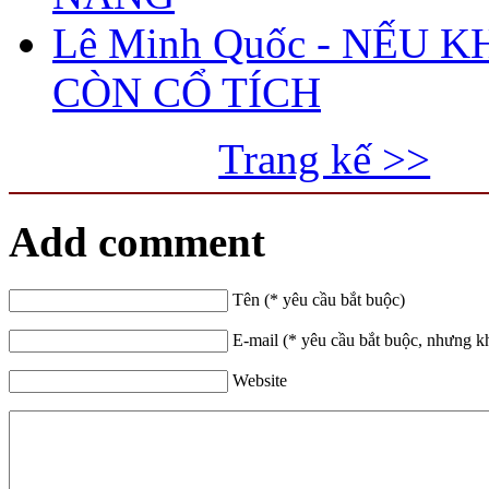
Lê Minh Quốc - NẾU 
CÒN CỔ TÍCH
Trang kế >>
Add comment
Tên (* yêu cầu bắt buộc)
E-mail (* yêu cầu bắt buộc, nhưng k
Website