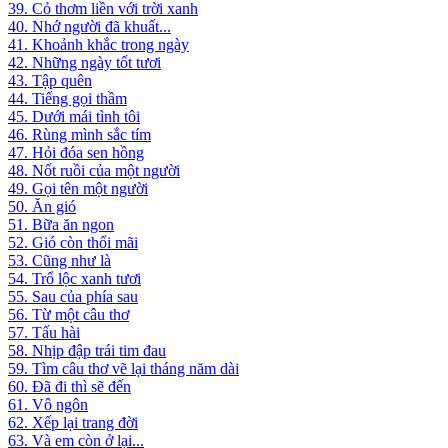
39. Cỏ thơm liền với trời xanh
40. Nhớ người đã khuất...
41. Khoảnh khắc trong ngày
42. Những ngày tốt tươi
43. Tập quên
44. Tiếng gọi thầm
45. Dưới mái tình tôi
46. Rùng mình sắc tím
47. Hỏi đóa sen hồng
48. Nốt ruồi của một người
49. Gọi tên một người
50. Ăn gió
51. Bữa ăn ngon
52. Gió còn thổi mãi
53. Cũng như là
54. Trổ lộc xanh tươi
55. Sau của phía sau
56. Từ một câu thơ
57. Tấu hài
58. Nhịp đập trái tim đau
59. Tìm câu thơ vẽ lại tháng năm dài
60. Đã đi thì sẽ đến
61. Vô ngôn
62. Xếp lại trang đời
63. Và em còn ở lại...