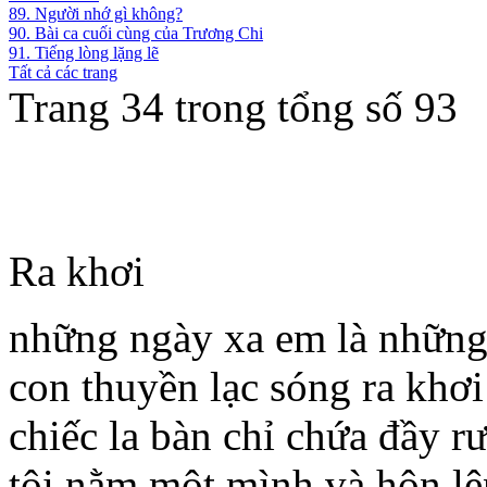
89. Người nhớ gì không?
90. Bài ca cuối cùng của Trương Chi
91. Tiếng lòng lặng lẽ
Tất cả các trang
Trang 34 trong tổng số 93
Ra khơi
những ngày xa em là những
con thuyền lạc sóng ra khơi
chiếc la bàn chỉ chứa đầy r
tôi nằm một mình và hôn l