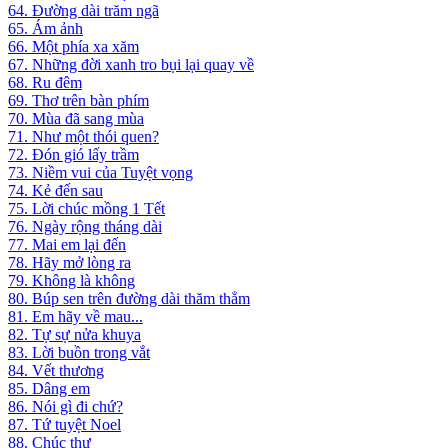
64. Đường dài trăm ngã
65. Ám ảnh
66. Một phía xa xăm
67. Những đời xanh tro bụi lại quay về
68. Ru đêm
69. Thơ trên bàn phím
70. Mùa đã sang mùa
71. Như một thói quen?
72. Đón gió lấy trầm
73. Niềm vui của Tuyệt vọng
74. Kẻ đến sau
75. Lời chúc mồng 1 Tết
76. Ngày rộng tháng dài
77. Mai em lại đến
78. Hãy mở lòng ra
79. Không là không
80. Búp sen trên đường dài thăm thẳm
81. Em hãy về mau...
82. Tự sự nửa khuya
83. Lời buồn trong vắt
84. Vết thương
85. Dâng em
86. Nói gì đi chứ?
87. Tứ tuyệt Noel
88. Chúc thư