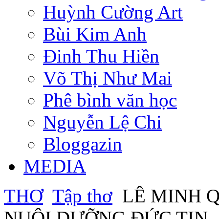
Huỳnh Cường Art
Bùi Kim Anh
Đinh Thu Hiền
Võ Thị Như Mai
Phê bình văn học
Nguyễn Lệ Chi
Bloggazin
MEDIA
THƠ
Tập thơ
LÊ MINH Q
NUÔI DƯỠNG ĐỨC TIN - 3