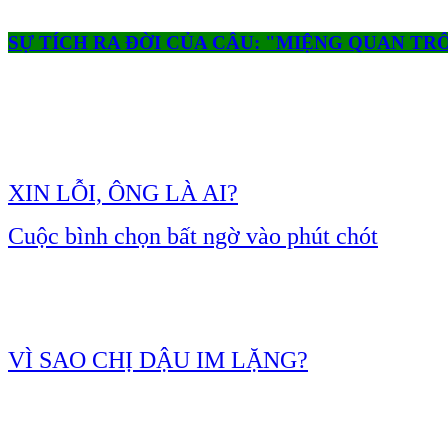
SỰ TÍCH RA ĐỜI CỦA CÂU: "MIỆNG QUAN TR
XIN LỖI, ÔNG LÀ AI?
Cuộc bình chọn bất ngờ vào phút chót
VÌ SAO CHỊ DẬU IM LẶNG?