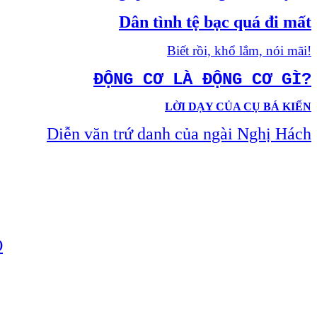
Dân tình tệ bạc quá đi mất
Biết rồi, khổ lắm, nói mãi!
ĐỘNG CƠ LÀ ĐỘNG CƠ GÌ?
LỜI DẠY CỦA CỤ BÁ KIẾN
Diễn văn trứ danh của ngài Nghị Hách
Ỏ