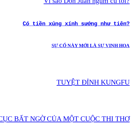
Vì sao Don Juan ngủm củ tỏi?
Có tiền xúng xính sướng như tiên?
SỰ CỐ NÀY MỚI LÀ SỰ VINH HOA
TUYỆT ĐỈNH KUNGFU
CỤC BẤT NGỜ CỦA MỘT CUỘC THI THƠ