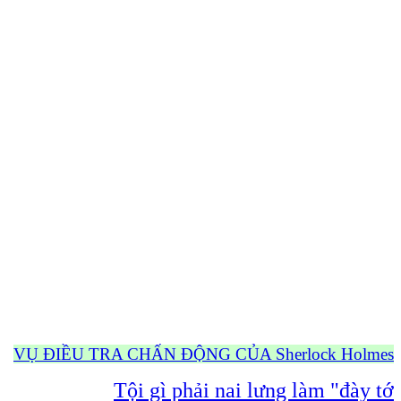
VỤ ĐIỀU TRA CHẤN ĐỘNG CỦA Sherlock Holmes
Tội gì phải nai lưng làm "đày tớ