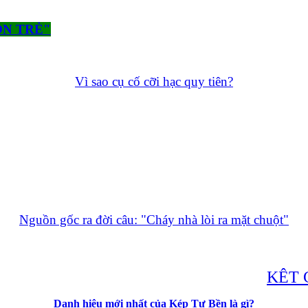
ÔN TRẺ"
Vì sao cụ cố cỡi hạc quy tiên?
Nguồn gốc ra đời câu: "Cháy nhà lòi ra mặt chuột"
KÊT 
Danh hiệu mới nhất của Kép Tư Bền là gì?