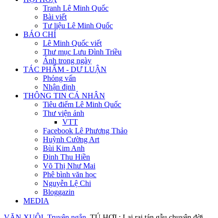
Tranh Lê Minh Quốc
Bài viết
Tư liệu Lê Minh Quốc
BÁO CHÍ
Lê Minh Quốc viết
Thư mục Lưu Đình Triều
Ảnh trong ngày
TÁC PHẨM - DƯ LUẬN
Phỏng vấn
Nhận định
THÔNG TIN CÁ NHÂN
Tiêu điểm Lê Minh Quốc
Thư viện ảnh
VTT
Facebook Lê Phương Thảo
Huỳnh Cường Art
Bùi Kim Anh
Đinh Thu Hiền
Võ Thị Như Mai
Phê bình văn học
Nguyễn Lệ Chi
Bloggazin
MEDIA
VĂN XUÔI
Truyện ngắn
TÚ HỢI : Lai rai tán gẫu chuyện đời