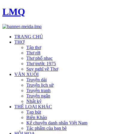
LMQ
TRANG CHỦ
THƠ
Tập thơ
Thơ rời
Thơ phổ nhạc
Thơ trước 1975
Suy nghĩ về Thơ
VĂN XUÔI
Truyện dài
Truyện lịch sử
Truyện tranh
Truyện ngắn
Nhật ký
THỂ LOẠI KHÁC
Tạp bút
Biên Khảo
Kể chuyện danh nhân Việt Nam
Tác phẩm của bạn bè
HỘI HOẠ