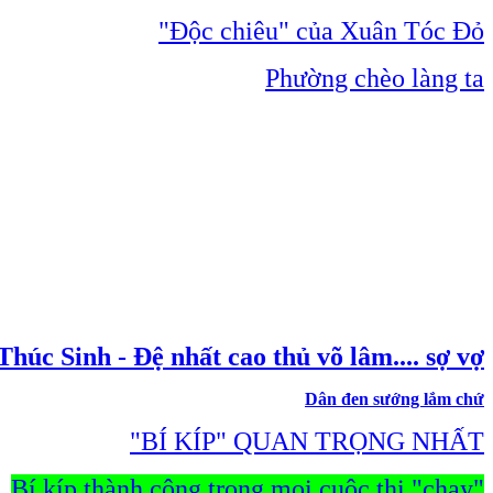
"Độc chiêu" của Xuân Tóc Đỏ
Phường chèo làng ta
Thúc Sinh - Đệ nhất cao thủ võ lâm.... sợ vợ
Dân đen sướng lắm chứ
"BÍ KÍP" QUAN TRỌNG NHẤT
Bí kíp thành công trong mọi cuộc thi "chạy"