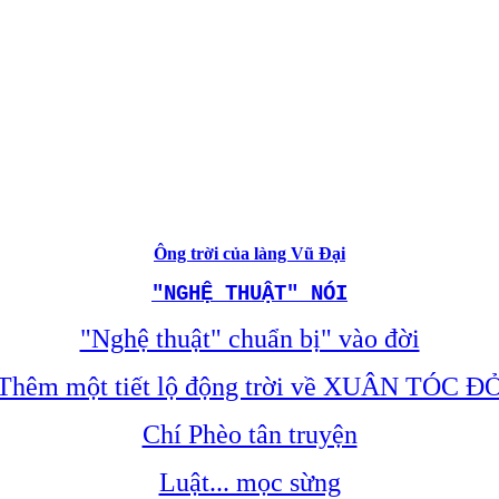
Ông trời của làng Vũ Đại
"NGHỆ THUẬT" NÓI
"Nghệ thuật" chuẩn bị" vào đời
Thêm một tiết lộ động trời về XUÂN TÓC Đ
Chí Phèo tân truyện
Luật... mọc sừng