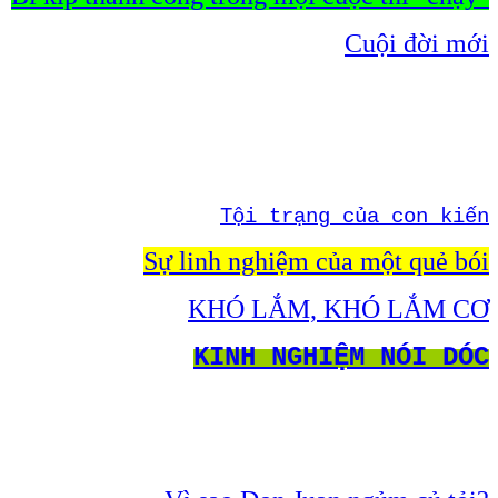
Cuội đời mới
Tội trạng của con kiến
Sự linh nghiệm của một quẻ bói
KHÓ LẮM, KHÓ LẮM CƠ
KINH NGHIỆM NÓI DÓC