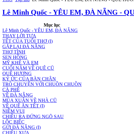
Lê Minh Quốc - YÊU EM, ĐÀ NẴNG - 
Mục lục
Lê Minh Quốc - YÊU EM, ĐÀ NẴNG
THAY LỜI TỰA
TẾT CỦA TUỔI THƠ (I)
GẶP LẠI ĐÀ NẲNG
THƠ TÌNH
SEN HỒNG
MỸ KHÊ VÀ EM
CUỐI NĂM VỀ QUÊ CŨ
QUÊ HƯƠNG
KÝ ỨC CỦA BÀN CHÂN
TRÒ CHUYỆN VỚI CHUỒN CHUỒN
CÀ PHÊ
VỀ ĐÀ NẴNG
MÙA XUÂN VỀ NHÀ CŨ
VỀ QUÊ ĂN TẾT (I)
NIỀM VUI
CHIỀU RA ĐỨNG NGÕ SAU
LỘC BIẾC
GỬI ĐÀ NẴNG (I)
CHIỀU XƯA