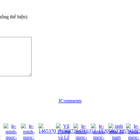
hông thể hiện)
JComments