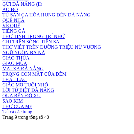
GỬI ĐÀ NẴNG (II)
ÁO ĐỎ
TỪ SÂN GA HÒA HƯNG ĐẾN ĐÀ NẴNG
QUÊ NHÀ
VỀ QUÊ
TIẾNG GÀ
THƠ TÌNH TRONG TRÍ NHỚ
GHI TRÊN SÓNG TIÊN SA
THƠ VIẾT TRÊN ĐƯỜNG TRIỆU NỮ VƯƠNG
NGŨ NGÔN BÀ NÀ
GIAO THỪA
GIAO MÙA
MAI XA ĐÀ NẴNG
TRONG CON MẮT CỦA ĐÊM
THẤT LẠC
GIẤC MƠ TUỔI NHỎ
LỜI TỪ BIỆT ĐÀ NẴNG
QUA BẾN ĐÒ XU
SAO KIM
THƠ CỦA MẸ
Tất cả các trang
Trang 9 trong tổng số 40