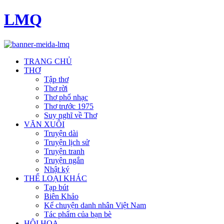
LMQ
TRANG CHỦ
THƠ
Tập thơ
Thơ rời
Thơ phổ nhạc
Thơ trước 1975
Suy nghĩ về Thơ
VĂN XUÔI
Truyện dài
Truyện lịch sử
Truyện tranh
Truyện ngắn
Nhật ký
THỂ LOẠI KHÁC
Tạp bút
Biên Khảo
Kể chuyện danh nhân Việt Nam
Tác phẩm của bạn bè
HỘI HOẠ