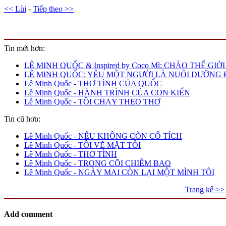
<< Lùi
-
Tiếp theo >>
Tin mới hơn:
LÊ MINH QUỐC & Inspired by Coco Mì: CHÀO THẾ GI
LÊ MINH QUỐC: YÊU MỘT NGƯỜI LÀ NUÔI DƯỠNG 
Lê Minh Quốc - THƠ TÌNH CỦA QUỐC
Lê Minh Quốc - HÀNH TRÌNH CỦA CON KIẾN
Lê Minh Quốc - TÔI CHẠY THEO THƠ
Tin cũ hơn:
Lê Minh Quốc - NẾU KHÔNG CÒN CỔ TÍCH
Lê Minh Quốc - TÔI VẼ MẶT TÔI
Lê Minh Quốc - THƠ TÌNH
Lê Minh Quốc - TRONG CÕI CHIÊM BAO
Lê Minh Quốc - NGÀY MAI CÒN LẠI MỘT MÌNH TÔI
Trang kế >>
Add comment