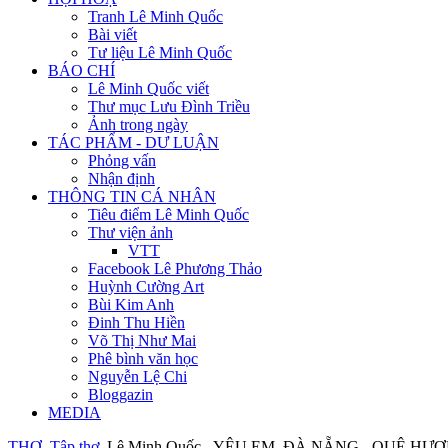
Tranh Lê Minh Quốc
Bài viết
Tư liệu Lê Minh Quốc
BÁO CHÍ
Lê Minh Quốc viết
Thư mục Lưu Đình Triều
Ảnh trong ngày
TÁC PHẨM - DƯ LUẬN
Phỏng vấn
Nhận định
THÔNG TIN CÁ NHÂN
Tiêu điểm Lê Minh Quốc
Thư viện ảnh
VTT
Facebook Lê Phương Thảo
Huỳnh Cường Art
Bùi Kim Anh
Đinh Thu Hiền
Võ Thị Như Mai
Phê bình văn học
Nguyễn Lệ Chi
Bloggazin
MEDIA
THƠ
Tập thơ
Lê Minh Quốc - YÊU EM, ĐÀ NẴNG - QUÊ HƯ