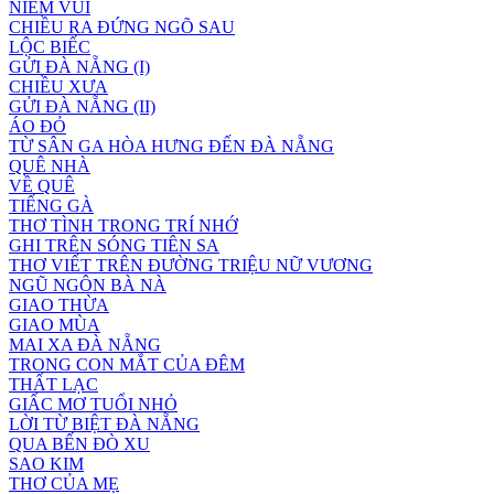
NIỀM VUI
CHIỀU RA ĐỨNG NGÕ SAU
LỘC BIẾC
GỬI ĐÀ NẴNG (I)
CHIỀU XƯA
GỬI ĐÀ NẴNG (II)
ÁO ĐỎ
TỪ SÂN GA HÒA HƯNG ĐẾN ĐÀ NẴNG
QUÊ NHÀ
VỀ QUÊ
TIẾNG GÀ
THƠ TÌNH TRONG TRÍ NHỚ
GHI TRÊN SÓNG TIÊN SA
THƠ VIẾT TRÊN ĐƯỜNG TRIỆU NỮ VƯƠNG
NGŨ NGÔN BÀ NÀ
GIAO THỪA
GIAO MÙA
MAI XA ĐÀ NẴNG
TRONG CON MẮT CỦA ĐÊM
THẤT LẠC
GIẤC MƠ TUỔI NHỎ
LỜI TỪ BIỆT ĐÀ NẴNG
QUA BẾN ĐÒ XU
SAO KIM
THƠ CỦA MẸ