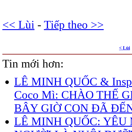
<< Lùi
-
Tiếp theo >>
< Lùi
Tin mới hơn:
LÊ MINH QUỐC & Inspi
Coco Mì: CHÀO THẾ G
BÂY GIỜ CON ĐÃ ĐẾ
LÊ MINH QUỐC: YÊU