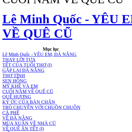
Lê Minh Quốc - YÊU
VỀ QUÊ CŨ
Mục lục
Lê Minh Quốc - YÊU EM, ĐÀ NẴNG
THAY LỜI TỰA
TẾT CỦA TUỔI THƠ (I)
GẶP LẠI ĐÀ NẲNG
THƠ TÌNH
SEN HỒNG
MỸ KHÊ VÀ EM
CUỐI NĂM VỀ QUÊ CŨ
QUÊ HƯƠNG
KÝ ỨC CỦA BÀN CHÂN
TRÒ CHUYỆN VỚI CHUỒN CHUỒN
CÀ PHÊ
VỀ ĐÀ NẴNG
MÙA XUÂN VỀ NHÀ CŨ
VỀ QUÊ ĂN TẾT (I)