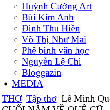
Huỳnh Cường Art
Bùi Kim Anh
Đinh Thu Hiền
Võ Thị Như Mai
Phê bình văn học
Nguyễn Lệ Chi
Bloggazin
MEDIA
THƠ
Tập thơ
Lê Minh Qu
CUỐI NĂM VỀ QUÊ CŨ