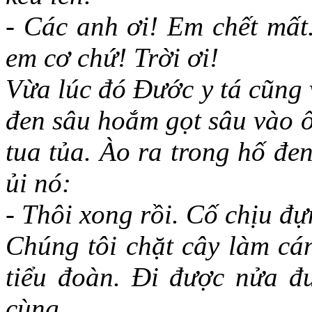
- Các anh ơi! Em chết mất.
em cơ chứ! Trời ơi!
Vừa lúc đó Đước y tá cũng 
đen sâu hoắm gọt sâu vào 
tua tủa. Ào ra trong hố đe
ủi nó:
- Thôi xong rồi. Cố chịu đự
Chúng tôi chặt cây làm cá
tiểu đoàn. Đi được nửa đư
cùng.