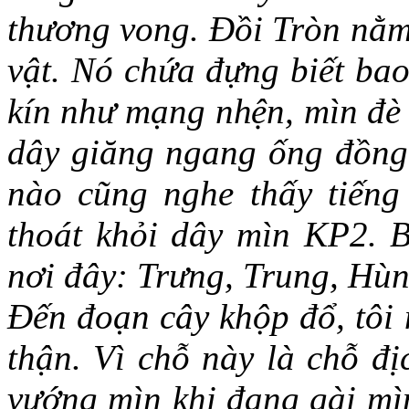
thương vong. Đồi Tròn nằm 
vật. Nó chứa đựng biết bao
kín như mạng nhện, mìn đè 
dây giăng ngang ống đồng,
nào cũng nghe thấy tiếng
thoát khỏi dây mìn KP2. Ba
nơi đây: Trưng, Trung, Hù
Đến đoạn cây khộp đổ, tôi
thận. Vì chỗ này là chỗ đị
vướng mìn khi đang gài mìn