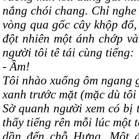
nắng chói chang. Chỉ nghe t
vòng qua gốc cây khộp đổ, 
đột nhiên một ánh chớp và
người tôi tê tái cùng tiếng:
- Ầm!
Tôi nhào xuống ôm ngang g
xanh trước mặt (mặc dù tôi 
Sờ quanh người xem có bị t
thấy tiếng rên mỗi lúc một
dần đến chỗ Hưng. Một đ