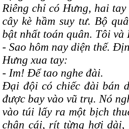
Riêng chỉ có Hưng, hai tay
cây kè hầm suy tư. Bộ quâ
bật nhất toán quân. Tôi và
- Sao hôm nay diện thế. Đị
Hưng xua tay:
- Im! Để tao nghe đài.
Đại đội có chiếc đài bán
được bay vào vũ trụ. Nó ngh
vào túi lấy ra một bịch th
chân cái, rít từng hơi dài,