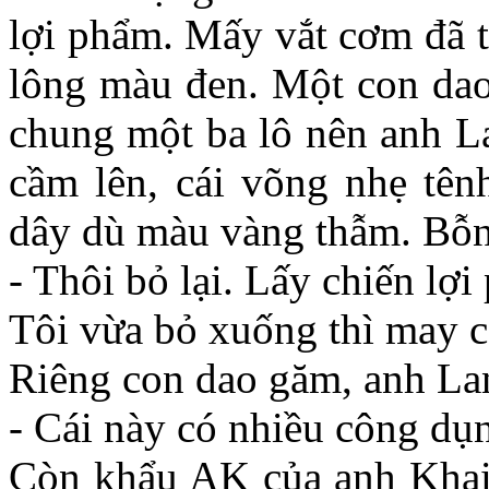
lợi phẩm. Mấy vắt cơm đã t
lông màu đen. Một con dao
chung một ba lô nên anh La
cầm lên, cái võng nhẹ tênh
dây dù màu vàng thẫm. Bỗn
- Thôi bỏ lại. Lấy chiến lợ
Tôi vừa bỏ xuống thì may có
Riêng con dao găm, anh La
- Cái này có nhiều công dụ
Còn khẩu AK của anh Khai, 