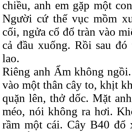
chiều, anh em gặp một con
Người cứ thế vục mồm x
cối, ngửa cổ đổ tràn vào m
cả đầu xuống. Rồi sau đó t
lao.
Riêng anh Ẩm không ngồi.
vào một thân cây to, khịt 
quặn lên, thở dốc. Mặt anh
méo, nói không ra hơi. Kh
rầm một cái. Cây B40 đổ x