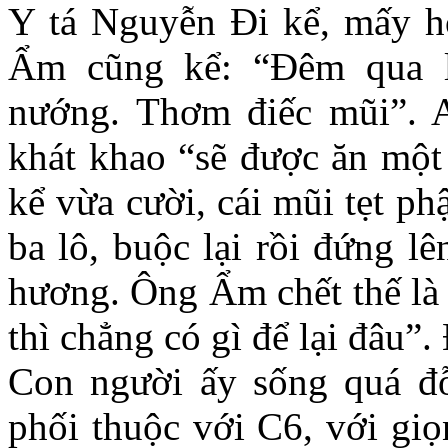
Y tá Nguyễn Đi kể, mấy h
Ẩm cũng kể: “Đêm qua lú
nướng. Thơm điếc mũi”.
khát khao “sẽ được ăn một 
kể vừa cười, cái mũi tẹt p
ba lô, buộc lại rồi đứng l
hương. Ông Ẩm chết thế là 
thì chẳng có gì để lại đâu”
Con người ấy sống quá đỗ
phối thuộc với C6, với giọ