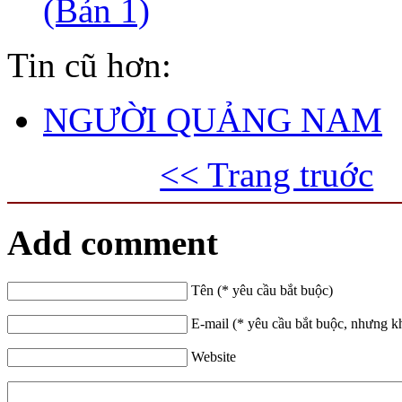
(Bản 1)
Tin cũ hơn:
NGƯỜI QUẢNG NAM
<< Trang truớc
Add comment
Tên (* yêu cầu bắt buộc)
E-mail (* yêu cầu bắt buộc, nhưng k
Website