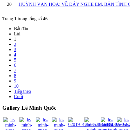
20
HUỲNH VĂN HOA: VỀ ĐÂY NGHE EM, BẢN TÌNH 
Trang 1 trong tổng số 46
Bắt đầu
Lùi
1
2
3
4
5
6
7
8
9
10
Tiếp theo
Cuối
Gallery Lê Minh Quốc