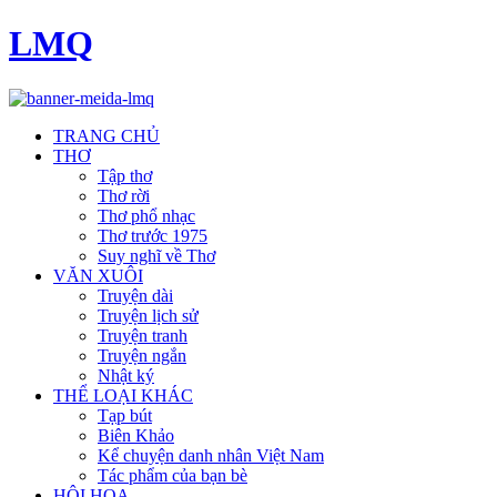
LMQ
TRANG CHỦ
THƠ
Tập thơ
Thơ rời
Thơ phổ nhạc
Thơ trước 1975
Suy nghĩ về Thơ
VĂN XUÔI
Truyện dài
Truyện lịch sử
Truyện tranh
Truyện ngắn
Nhật ký
THỂ LOẠI KHÁC
Tạp bút
Biên Khảo
Kể chuyện danh nhân Việt Nam
Tác phẩm của bạn bè
HỘI HOẠ