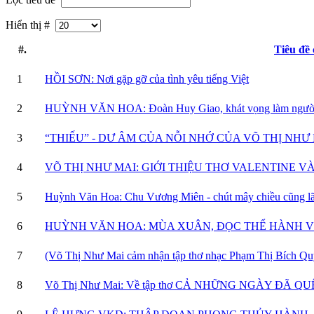
Hiển thị #
#.
Tiêu đề
1
HỒI SƠN: Nơi gặp gỡ của tình yêu tiếng Việt
2
HUỲNH VĂN HOA: Đoàn Huy Giao, khát vọng làm ngườ
3
“THIẾU” - DƯ ÂM CỦA NỖI NHỚ CỦA VÕ THỊ NHƯ
4
VÕ THỊ NHƯ MAI: GIỚI THIỆU THƠ VALENTINE 
5
Huỳnh Văn Hoa: Chu Vương Miên - chút mây chiều cũng lã
6
HUỲNH VĂN HOA: MÙA XUÂN, ĐỌC THỂ HÀNH V
7
(Võ Thị Như Mai cảm nhận tập thơ nhạc Phạm Thị Bí
8
Võ Thị Như Mai: Về tập thơ CẢ NHỮNG NGÀY ĐÃ QUÊN