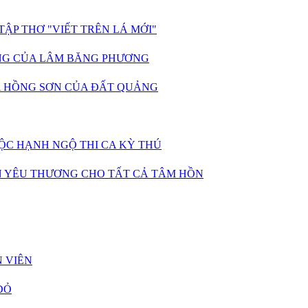
ẬP THƠ "VIẾT TRÊN LÁ MỚI"
IÊNG CỦA LÂM BĂNG PHƯƠNG
A HỒNG SƠN CỦA ĐẤT QUẢNG
UỘC HẠNH NGỘ THI CA KỲ THÚ
N YÊU THƯƠNG CHO TẤT CẢ TÂM HỒN
 VIÊN
ĐỎ