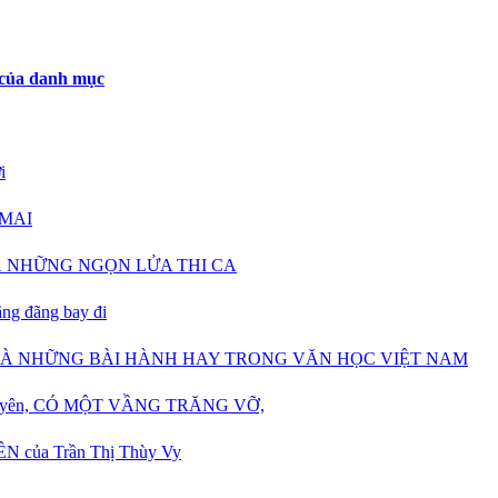
 của danh mục
i
 MAI
VÀ NHỮNG NGỌN LỬA THI CA
ng đãng bay đi
À NHỮNG BÀI HÀNH HAY TRONG VĂN HỌC VIỆT NAM
ch Quyên, CÓ MỘT VẦNG TRĂNG VỠ,
 của Trần Thị Thùy Vy