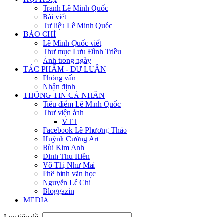
Tranh Lê Minh Quốc
Bài viết
Tư liệu Lê Minh Quốc
BÁO CHÍ
Lê Minh Quốc viết
Thư mục Lưu Đình Triều
Ảnh trong ngày
TÁC PHẨM - DƯ LUẬN
Phỏng vấn
Nhận định
THÔNG TIN CÁ NHÂN
Tiêu điểm Lê Minh Quốc
Thư viện ảnh
VTT
Facebook Lê Phương Thảo
Huỳnh Cường Art
Bùi Kim Anh
Đinh Thu Hiền
Võ Thị Như Mai
Phê bình văn học
Nguyễn Lệ Chi
Bloggazin
MEDIA
Lọc tiêu đề