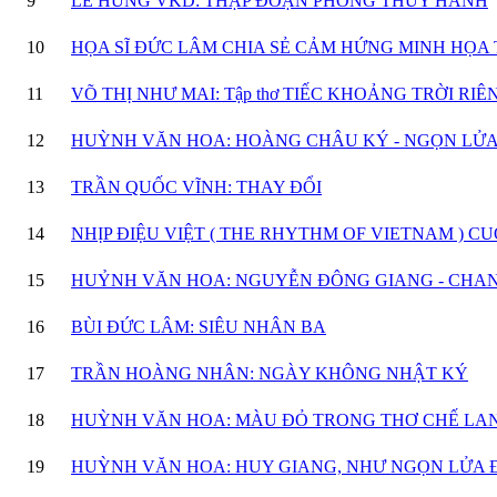
9
LÊ HƯNG VKD: THẬP ĐOẠN PHONG THỦY HÀNH
10
HỌA SĨ ĐỨC LÂM CHIA SẺ CẢM HỨNG MINH HỌA T
11
VÕ THỊ NHƯ MAI: Tập thơ TIẾC KHOẢNG TRỜI R
12
HUỲNH VĂN HOA: HOÀNG CHÂU KÝ - NGỌN LỬ
13
TRẦN QUỐC VĨNH: THAY ĐỔI
14
NHỊP ĐIỆU VIỆT ( THE RHYTHM OF VIETNAM ) C
15
HUỶNH VĂN HOA: NGUYỄN ĐÔNG GIANG - CHA
16
BÙI ĐỨC LÂM: SIÊU NHÂN BA
17
TRẦN HOÀNG NHÂN: NGÀY KHÔNG NHẬT KÝ
18
HUỲNH VĂN HOA: MÀU ĐỎ TRONG THƠ CHẾ LAN
19
HUỲNH VĂN HOA: HUY GIANG, NHƯ NGỌN LỬA 