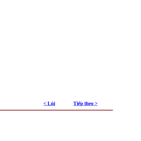
< Lùi
Tiếp theo >