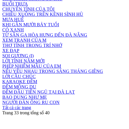
BUỔI TRƯA
CHUYỆN TÌNH CỦA TÔI
CHIỀU XUỒNG TRÊN KÊNH SÌNH HÙ
MƯA HUẾ
KHI GẦN MƯỜI BẢY TUỔI
CỎ XANH
TỪ SÂN GA HÒA HƯNG ĐẾN ĐÀ NẴNG
XEM TRANH CỦA M
THƠ TÌNH TRONG TRÍ NHỚ
XE ĐẠP
SOI GƯƠNG (I)
LỜI TÌNH NĂM MỚI
PHÉP NHIỆM MẦU CỦA EM
NẾU YÊU NHAU TRONG SÁNG THÁNG GIÊNG
LỜI CẦU CHÚC
KARAOKE ĐÊM
ĐÊM MỘNG DU
ĐÊM ĐẦU TIÊN NGỦ TẠI ĐÀ LẠT
BAO DUNG NHƯ MẸ
NGƯỜI ĐÀN ÔNG RU CON
Tất cả các trang
Trang 33 trong tổng số 40