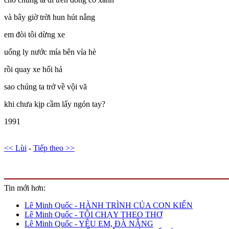
và bây giờ trời hun hút nắng
em đòi tôi dừng xe
uống ly nước mía bên vỉa hè
rồi quay xe hối hả
sao chúng ta trở về vội vã
khi chưa kịp cầm lấy ngón tay?
1991
<< Lùi
-
Tiếp theo >>
Tin mới hơn:
Lê Minh Quốc - HÀNH TRÌNH CỦA CON KIẾN
Lê Minh Quốc - TÔI CHẠY THEO THƠ
Lê Minh Quốc - YÊU EM, ĐÀ NẴNG