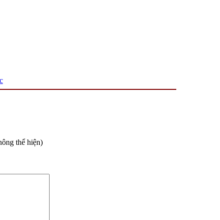
c
hông thể hiện)