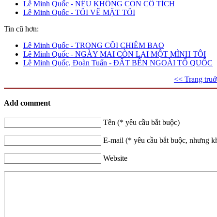
Lê Minh Quốc - NẾU KHÔNG CÒN CỔ TÍCH
Lê Minh Quốc - TÔI VẼ MẶT TÔI
Tin cũ hơn:
Lê Minh Quốc - TRONG CÕI CHIÊM BAO
Lê Minh Quốc - NGÀY MAI CÒN LẠI MỘT MÌNH TÔI
Lê Minh Quốc, Đoàn Tuấn - ĐẤT BÊN NGOÀI TỔ QUỐC
<< Trang truớ
Add comment
Tên (* yêu cầu bắt buộc)
E-mail (* yêu cầu bắt buộc, nhưng k
Website