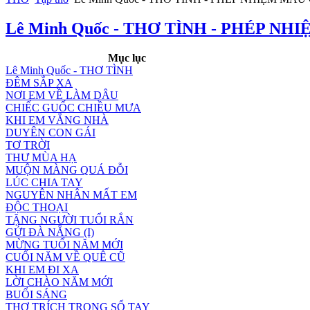
Lê Minh Quốc - THƠ TÌNH - PHÉP N
Mục lục
Lê Minh Quốc - THƠ TÌNH
ĐÊM SẮP XA
NƠI EM VỀ LÀM DÂU
CHIẾC GUỐC CHIỀU MƯA
KHI EM VẮNG NHÀ
DUYÊN CON GÁI
TƠ TRỜI
THƯ MÙA HẠ
MUỘN MÀNG QUÁ ĐỖI
LÚC CHIA TAY
NGUYÊN NHÂN MẤT EM
ĐỘC THOẠI
TẶNG NGƯỜI TUỔI RẮN
GỬI ĐÀ NẴNG (I)
MỪNG TUỔI NĂM MỚI
CUỐI NĂM VỀ QUÊ CŨ
KHI EM ĐI XA
LỜI CHÀO NĂM MỚI
BUỔI SÁNG
THƠ TRÍCH TRONG SỔ TAY