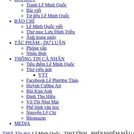
Tranh Lê Minh Quốc
Bài viết
Tư liệu Lê Minh Quốc
BÁO CHÍ
Lê Minh Quốc viết
Thư mục Lưu Đình Triều
Ảnh trong ngày
TÁC PHẨM - DƯ LUẬN
Phỏng vấn
Nhận định
THÔNG TIN CÁ NHÂN
Tiêu điểm Lê Minh Quốc
Thư viện ảnh
VTT
Facebook Lê Phương Thảo
Huỳnh Cường Art
Bùi Kim Anh
Đinh Thu Hiền
Võ Thị Như Mai
Phê bình văn học
Nguyễn Lệ Chi
Bloggazin
MEDIA
THƠ
Tập thơ
Lê Minh Quốc - THƠ TÌNH - PHÉP NHIỆM MẦU