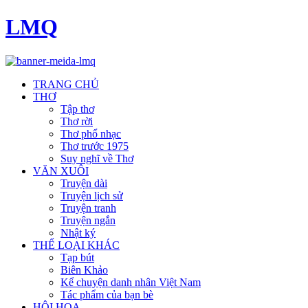
LMQ
TRANG CHỦ
THƠ
Tập thơ
Thơ rời
Thơ phổ nhạc
Thơ trước 1975
Suy nghĩ về Thơ
VĂN XUÔI
Truyện dài
Truyện lịch sử
Truyện tranh
Truyện ngắn
Nhật ký
THỂ LOẠI KHÁC
Tạp bút
Biên Khảo
Kể chuyện danh nhân Việt Nam
Tác phẩm của bạn bè
HỘI HOẠ