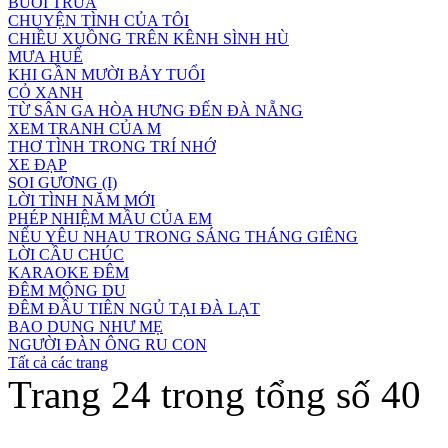
BUỔI TRƯA
CHUYỆN TÌNH CỦA TÔI
CHIỀU XUỒNG TRÊN KÊNH SÌNH HÙ
MƯA HUẾ
KHI GẦN MƯỜI BẢY TUỔI
CỎ XANH
TỪ SÂN GA HÒA HƯNG ĐẾN ĐÀ NẴNG
XEM TRANH CỦA M
THƠ TÌNH TRONG TRÍ NHỚ
XE ĐẠP
SOI GƯƠNG (I)
LỜI TÌNH NĂM MỚI
PHÉP NHIỆM MẦU CỦA EM
NẾU YÊU NHAU TRONG SÁNG THÁNG GIÊNG
LỜI CẦU CHÚC
KARAOKE ĐÊM
ĐÊM MỘNG DU
ĐÊM ĐẦU TIÊN NGỦ TẠI ĐÀ LẠT
BAO DUNG NHƯ MẸ
NGƯỜI ĐÀN ÔNG RU CON
Tất cả các trang
Trang 24 trong tổng số 40