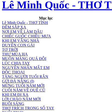
Lê Minh Quốc - THƠ 
Mục lục
Lê Minh Quốc - THƠ TÌNH
ĐÊM SẮP XA
NƠI EM VỀ LÀM DÂU
CHIẾC GUỐC CHIỀU MƯA
KHI EM VẮNG NHÀ
DUYÊN CON GÁI
TƠ TRỜI
THƯ MÙA HẠ
MUỘN MÀNG QUÁ ĐỖI
LÚC CHIA TAY
NGUYÊN NHÂN MẤT EM
ĐỘC THOẠI
TẶNG NGƯỜI TUỔI RẮN
GỬI ĐÀ NẴNG (I)
MỪNG TUỔI NĂM MỚI
CUỐI NĂM VỀ QUÊ CŨ
KHI EM ĐI XA
LỜI CHÀO NĂM MỚI
BUỔI SÁNG
THƠ TRÍCH TRONG SỔ TAY