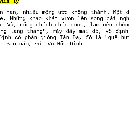
hia ly
n nan, nhiều mộng ước không thành. Một 
è. Những khao khát vươn lên song cái ng
u. Và, cũng chính chén rượu, làm nên nhữn
ộng lang thang", rày đây mai đó, vô định
Định có phần giống Tản Đà, đó là "quê hư
. Bao năm, với Vũ Hữu Định: