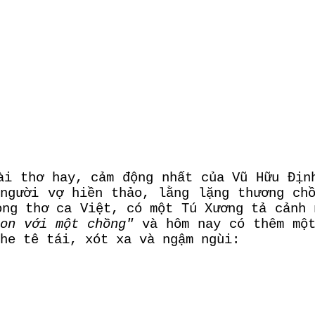
i thơ hay, cảm động nhất của Vũ Hữu Địn
người vợ hiền thảo, lằng lặng thương ch
ong thơ ca Việt, có một Tú Xương tả cảnh
on với một chồng"
và hôm nay có thêm một
he tê tái, xót xa và ngậm ngùi: