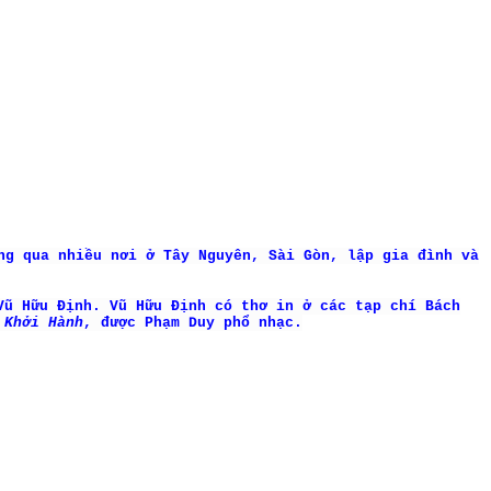
ng qua nhiều nơi ở Tây Nguyên, Sài Gòn, lập gia đình và
Vũ Hữu Định. Vũ Hữu Định có thơ in ở các tạp chí Bách
o
Khởi Hành
, được Phạm Duy phổ nhạc.