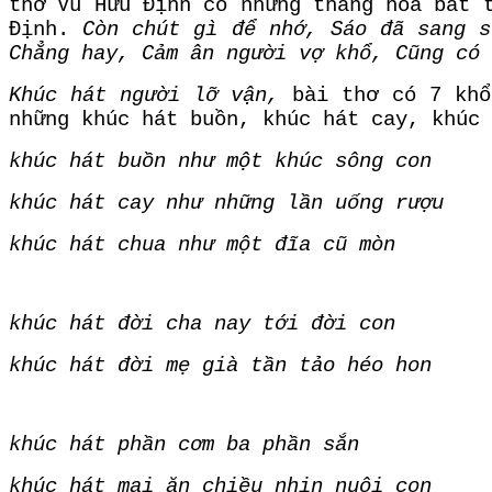
thơ Vũ Hữu Định có những thăng hoa bất 
Định.
Còn chút gì để nhớ, Sáo đã sang s
Chẳng hay, Cảm ân người vợ khổ, Cũng có 
Khúc hát người lỡ vận,
bài thơ có 7 khổ,
những khúc hát buồn, khúc hát cay, khúc 
khúc hát buồn như một khúc sông con
khúc hát cay như những lần uống rượu
khúc hát chua như một đĩa cũ mòn
khúc hát đời cha nay tới đời con
khúc hát đời mẹ già tần tảo héo hon
khúc hát phần cơm ba phần sắn
khúc hát mai ăn chiều nhịn nuôi con