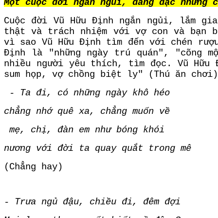
Một cuộc đời ngắn ngủi, dằng dặc những c
Cuộc đời Vũ Hữu Định ngắn ngủi, lắm gia
thật và trách nhiệm với vợ con và bạn b
vì sao Vũ Hữu Định tìm đến với chén rượ
Định là "những ngày trú quán", "cõng m
nhiều người yêu thích, tìm đọc. Vũ Hữu 
sum họp, vợ chồng biệt ly" (Thú ăn chơi)
- Ta đi, có những ngày khô héo
chẳng nhớ quê xa, chẳng muốn về
mẹ, chị, đàn em như bóng khói
nương với đời ta quay quắt trong mê
(Chẳng hay)
- Trưa ngủ đậu, chiều đi, đêm đợi