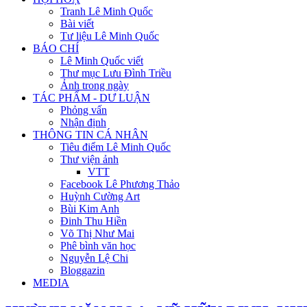
Tranh Lê Minh Quốc
Bài viết
Tư liệu Lê Minh Quốc
BÁO CHÍ
Lê Minh Quốc viết
Thư mục Lưu Đình Triều
Ảnh trong ngày
TÁC PHẨM - DƯ LUẬN
Phỏng vấn
Nhận định
THÔNG TIN CÁ NHÂN
Tiêu điểm Lê Minh Quốc
Thư viện ảnh
VTT
Facebook Lê Phương Thảo
Huỳnh Cường Art
Bùi Kim Anh
Đinh Thu Hiền
Võ Thị Như Mai
Phê bình văn học
Nguyễn Lệ Chi
Bloggazin
MEDIA