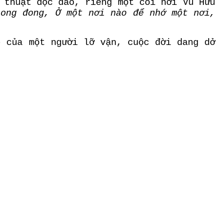
 thuật độc đáo, riêng một cõi nơi Vũ Hữu
long đong, Ở một nơi nào để nhớ một nơi,
 của một người lỡ vận, cuộc đời dang dở