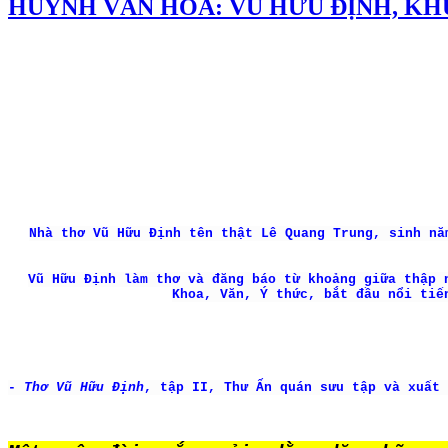
HUỲNH VĂN HOA: VŨ HỮU ĐỊNH, KH
Nhà thơ Vũ Hữu Định tên thật Lê Quang Trung, sinh nă
Vũ Hữu Định làm thơ và đăng báo từ khoảng giữa thập 
Khoa, Văn, Ý thức, bắt đầu nổi ti
-
Thơ Vũ Hữu Định
, tập II, Thư Ấn quán sưu tập và xuất 