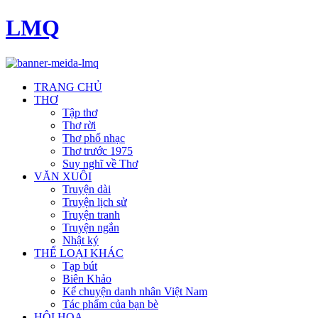
LMQ
TRANG CHỦ
THƠ
Tập thơ
Thơ rời
Thơ phổ nhạc
Thơ trước 1975
Suy nghĩ về Thơ
VĂN XUÔI
Truyện dài
Truyện lịch sử
Truyện tranh
Truyện ngắn
Nhật ký
THỂ LOẠI KHÁC
Tạp bút
Biên Khảo
Kể chuyện danh nhân Việt Nam
Tác phẩm của bạn bè
HỘI HOẠ