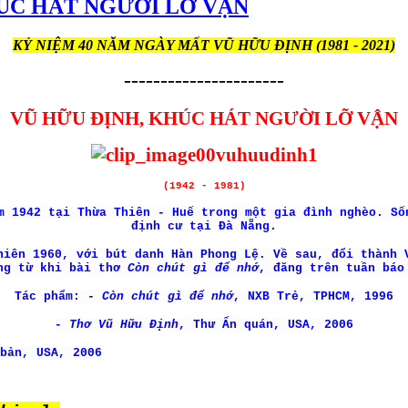
ÚC HÁT NGƯỜI LỠ VẬN
KỶ NIỆM 40 NĂM NGÀY MẤT VŨ HỮU ĐỊNH (1981 - 2021)
----------------------
VŨ HỮU ĐỊNH, KHÚC HÁT NGƯỜI LỠ VẬN
(1942 - 1981)
m 1942 tại Thừa Thiên - Huế trong một gia đình nghèo. Số
định cư tại Đà Nẵng.
niên 1960, với bút danh Hàn Phong Lệ. Về sau, đổi thành 
ếng từ khi bài thơ
Còn chút gì để nhớ
, đăng trên tuần bá
Tác phẩm:
- Còn chút gì để nhớ
, NXB Trẻ, TPHCM, 1996
-
Thơ Vũ Hữu Định
, Thư Ấn quán, USA, 2006
bản, USA, 2006