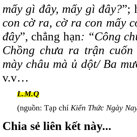
mấy gì đây, mấy gì đây?
”; 
con cờ ra, cờ ra con mấy c
đây
”, chẳng hạn
: “
Công chú
Chồng chưa ra trận cuốn 
mày châu mà ủ dột/ Ba mươ
v.v…
L.M.Q
(nguồn: Tạp chí
Kiến Thức Ngày Na
Chia sẻ liên kết này...