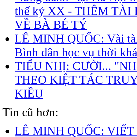
thế kỷ XX - THÊM TÀI
VỀ BÀ BÉ TÝ
LÊ MINH QUỐC: Vài tài
Bình dân học vụ thời kh
TIỂU NHỊ: CƯỜI... "NH
THEO KIỆT TÁC TRU
KIỀU
Tin cũ hơn:
LÊ MINH QUỐC: VIẾT