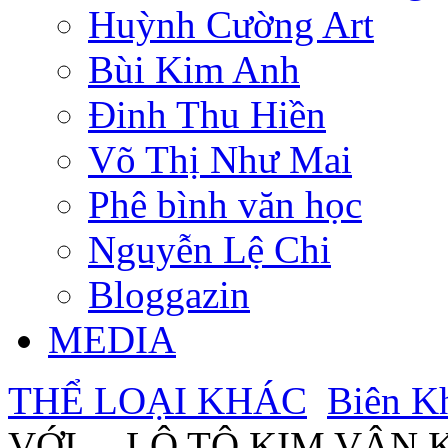
Huỳnh Cường Art
Bùi Kim Anh
Đinh Thu Hiền
Võ Thị Như Mai
Phê bình văn học
Nguyễn Lệ Chi
Bloggazin
MEDIA
THỂ LOẠI KHÁC
Biên K
VỚI… LÔ TÔ KIM VÂN 