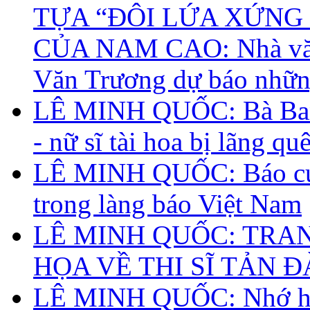
TỰA “ĐÔI LỨA XỨNG 
CỦA NAM CAO: Nhà vă
Văn Trương dự báo nhữn
LÊ MINH QUỐC: Bà Ba
- nữ sĩ tài hoa bị lãng qu
LÊ MINH QUỐC: Báo c
trong làng báo Việt Nam
LÊ MINH QUỐC: TRAN
HỌA VỀ THI SĨ TẢN Đ
LÊ MINH QUỐC: Nhớ họ