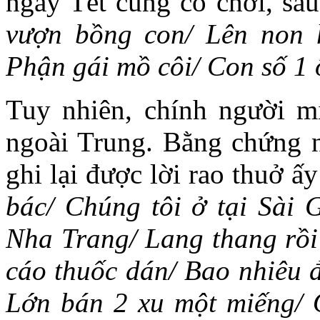
ngày Tết cũng có chơi, sau
vượn bồng con/ Lên non h
Phận gái mồ côi/ Con số 1 
Tuy nhiên, chính người m
ngoài Trung. Bằng chứng 
ghi lại được lời rao thuở ấ
bác/ Chúng tôi ở tại Sài 
Nha Trang/ Lang thang rồi
cáo thuốc dán/ Bao nhiêu 
Lớn bán 2 xu một miếng/ 