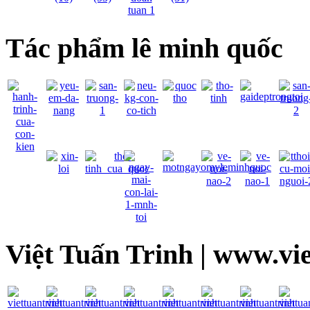
Tác phẩm lê minh quốc
Việt Tuấn Trinh | www.vi