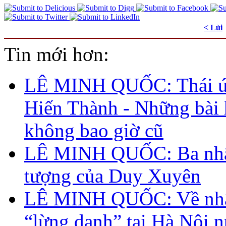
< Lùi
Tin mới hơn:
LÊ MINH QUỐC: Thái ú
Hiến Thành - Những bài
không bao giờ cũ
LÊ MINH QUỐC: Ba nhâ
tượng của Duy Xuyên
LÊ MINH QUỐC: Về nhâ
“lừng danh” tại Hà Nội 