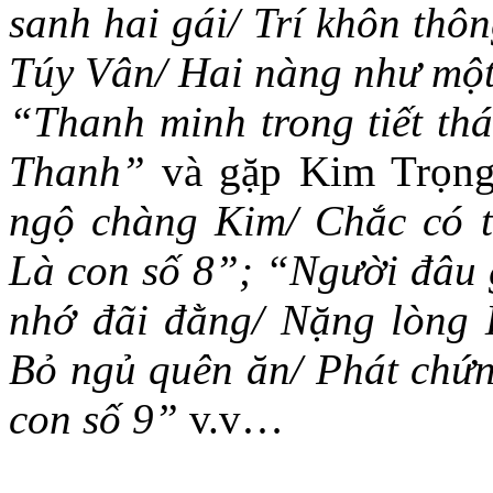
sanh hai gái/ Trí khôn thô
Túy Vân/ Hai nàng như một
“
Thanh minh trong tiết thá
Thanh”
và gặp Kim Trọng,
ngộ chàng Kim/ Chắc có t
Là con số 8”; “Người đâu 
nhớ đãi đằng/ Nặng lòng 
Bỏ ngủ quên ăn/ Phát chứn
con số 9”
v.v…