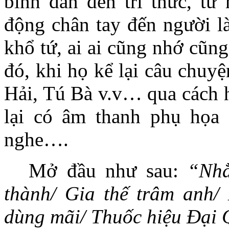
bình dân đến trí thức, từ
động chân tay đến người là
khổ tứ, ai ai cũng nhớ cũn
đó, khi họ kể lại câu chuy
Hải, Tú Bà v.v… qua cách h
lại có âm thanh phụ họa 
nghe….
Mở đầu như sau:
“Nh
thành/ Gia thế trâm anh/
dùng mãi/ Thuốc hiệu Đại 