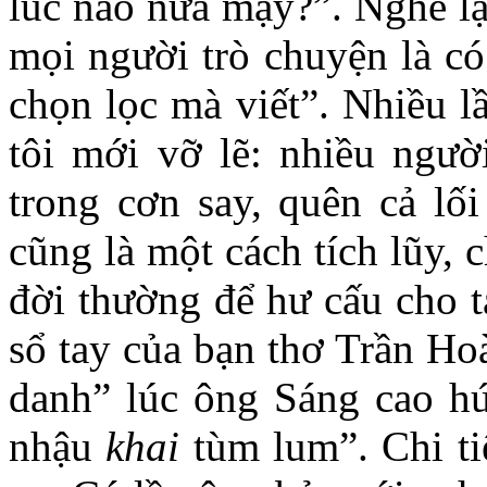
lúc nào nữa mậy?”. Nghe lạ
mọi người trò chuyện là có
chọn lọc mà viết”. Nhiều l
tôi mới vỡ lẽ: nhiều ngư
trong cơn say, quên cả lối
cũng là một cách tích lũy, 
đời thường để hư cấu cho t
sổ tay của bạn thơ Trần Ho
danh” lúc ông Sáng cao h
nhậu
khai
tùm lum”. Chi ti