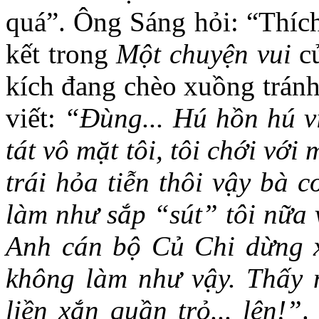
quá”. Ông Sáng hỏi: “Thích
kết trong
Một chuyện vui
c
kích đang chèo xuồng tránh
viết:
“Đùng... Hú hồn hú v
tát vô mặt tôi, tôi chới với
trái hỏa tiễn thôi vậy bà c
làm như sắp “sút” tôi nữa v
Anh cán bộ Củ Chi dừng xe
không làm như vậy. Thấy 
liền xắn quần trỏ... lên!”
.