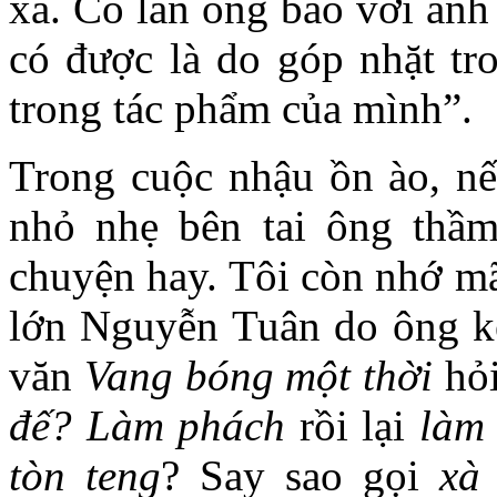
xa. Có lần ông bảo với anh 
có được là do góp nhặt tr
trong tác phẩm của mình”.
Trong cuộc nhậu ồn ào, nế
nhỏ nhẹ bên tai ông thầm
chuyện hay. Tôi còn nhớ mã
lớn Nguyễn Tuân do ông kể.
văn
Vang bóng một thời
hỏi
đế? Làm phách
rồi lại
làm
tòn teng
? Say sao gọi
xà