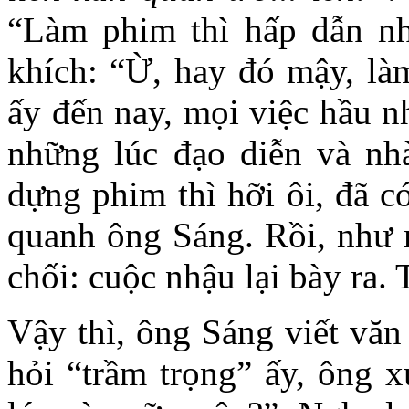
“Làm phim thì hấp dẫn nh
khích: “Ừ, hay đó mậy, là
ấy đến nay, mọi việc hầu n
những lúc đạo diễn và nh
dựng phim thì hỡi ôi, đã c
quanh ông Sáng. Rồi, như m
chối: cuộc nhậu lại bày ra.
Vậy thì, ông Sáng viết văn
hỏi “trầm trọng” ấy, ông x