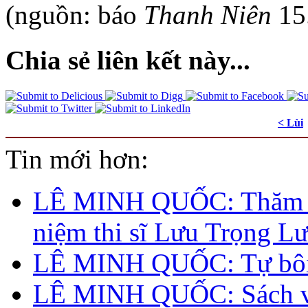
(nguồn: báo
Thanh Niên
15
Chia sẻ liên kết này...
< Lùi
Tin mới hơn:
LÊ MINH QUỐC: Thăm 
niệm thi sĩ Lưu Trọng L
LÊ MINH QUỐC: Tự bôi
LÊ MINH QUỐC: Sách v