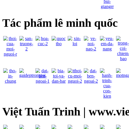
Tác phẩm lê minh quốc
Việt Tuấn Trinh | www.vi