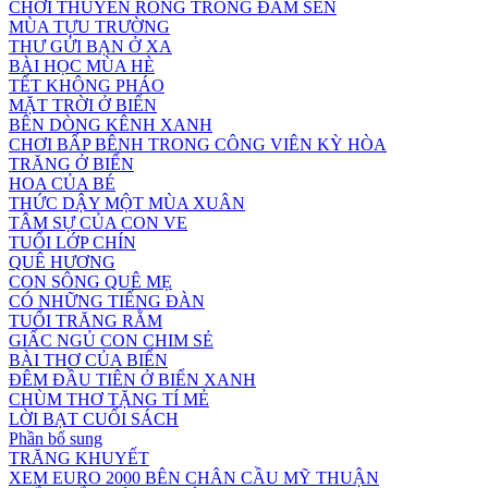
CHƠI THUYỀN RỒNG TRONG ĐẦM SEN
MÙA TỰU TRƯỜNG
THƯ GỬI BẠN Ở XA
BÀI HỌC MÙA HÈ
TẾT KHÔNG PHÁO
MẶT TRỜI Ở BIỂN
BÊN DÒNG KÊNH XANH
CHƠI BẤP BÊNH TRONG CÔNG VIÊN KỲ HÒA
TRĂNG Ở BIỂN
HOA CỦA BÉ
THỨC DẬY MỘT MÙA XUÂN
TÂM SỰ CỦA CON VE
TUỔI LỚP CHÍN
QUÊ HƯƠNG
CON SÔNG QUÊ MẸ
CÓ NHỮNG TIẾNG ĐÀN
TUỔI TRĂNG RẰM
GIẤC NGỦ CON CHIM SẺ
BÀI THƠ CỦA BIỂN
ĐÊM ĐẦU TIÊN Ở BIỂN XANH
CHÙM THƠ TẶNG TÍ MẺ
LỜI BẠT CUỐI SÁCH
Phần bổ sung
TRĂNG KHUYẾT
XEM EURO 2000 BÊN CHÂN CẦU MỸ THUẬN