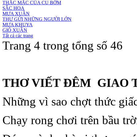
THẮC MẮC CỦA CU BỜM
SẮC HOA
MƯA XUÂN
THƯ GỬI NHỮNG NGƯỜI LỚN
MƯA KHUYA
GIÓ XUÂN
Tất cả các trang
Trang 4 trong tổng số 46
THƠ VIẾT ĐÊM GIAO 
Những vì sao chợt thức giấ
Chạy rong chơi trên bầu trờ