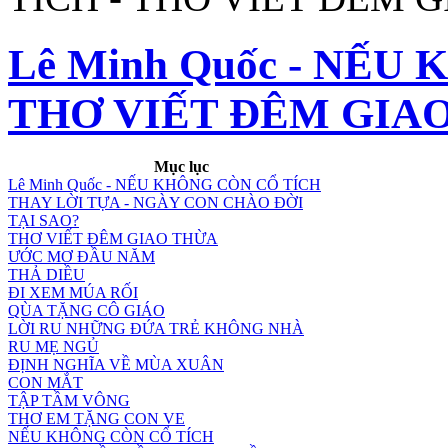
Lê Minh Quốc - NẾU
THƠ VIẾT ĐÊM GIA
Mục lục
Lê Minh Quốc - NẾU KHÔNG CÒN CỔ TÍCH
THAY LỜI TỰA - NGÀY CON CHÀO ĐỜI
TẠI SAO?
THƠ VIẾT ĐÊM GIAO THỪA
ƯỚC MƠ ĐẦU NĂM
THẢ DIỀU
ĐI XEM MÚA RỐI
QÙA TẶNG CÔ GIÁO
LỜI RU NHỮNG ĐỨA TRẺ KHÔNG NHÀ
RU MẸ NGỦ
ĐỊNH NGHĨA VỀ MÙA XUÂN
CON MẮT
TẬP TẦM VÔNG
THƠ EM TẶNG CON VE
NẾU KHÔNG CÒN CỔ TÍCH