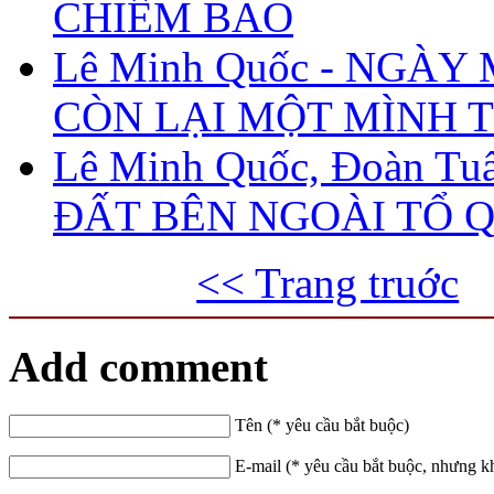
CHIÊM BAO
Lê Minh Quốc - NGÀY
CÒN LẠI MỘT MÌNH T
Lê Minh Quốc, Đoàn Tuấ
ĐẤT BÊN NGOÀI TỔ 
<< Trang truớc
Add comment
Tên (* yêu cầu bắt buộc)
E-mail (* yêu cầu bắt buộc, nhưng k