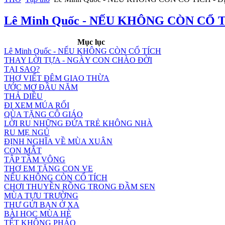
Lê Minh Quốc - NẾU KHÔNG CÒN CỔ 
Mục lục
Lê Minh Quốc - NẾU KHÔNG CÒN CỔ TÍCH
THAY LỜI TỰA - NGÀY CON CHÀO ĐỜI
TẠI SAO?
THƠ VIẾT ĐÊM GIAO THỪA
ƯỚC MƠ ĐẦU NĂM
THẢ DIỀU
ĐI XEM MÚA RỐI
QÙA TẶNG CÔ GIÁO
LỜI RU NHỮNG ĐỨA TRẺ KHÔNG NHÀ
RU MẸ NGỦ
ĐỊNH NGHĨA VỀ MÙA XUÂN
CON MẮT
TẬP TẦM VÔNG
THƠ EM TẶNG CON VE
NẾU KHÔNG CÒN CỔ TÍCH
CHƠI THUYỀN RỒNG TRONG ĐẦM SEN
MÙA TỰU TRƯỜNG
THƯ GỬI BẠN Ở XA
BÀI HỌC MÙA HÈ
TẾT KHÔNG PHÁO