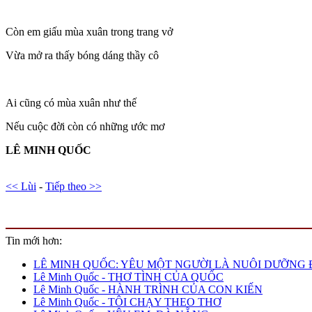
Còn em giấu mùa xuân trong trang vở
Vừa mở ra thấy bóng dáng thầy cô
Ai cũng có mùa xuân như thế
Nếu cuộc đời còn có những ước mơ
LÊ MINH QUỐC
<< Lùi
-
Tiếp theo >>
Tin mới hơn:
LÊ MINH QUỐC: YÊU MỘT NGƯỜI LÀ NUÔI DƯỠNG 
Lê Minh Quốc - THƠ TÌNH CỦA QUỐC
Lê Minh Quốc - HÀNH TRÌNH CỦA CON KIẾN
Lê Minh Quốc - TÔI CHẠY THEO THƠ