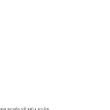
 ĐỊNH NGHĨA VỀ MÙA XUÂN