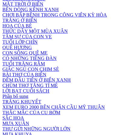
MẶT TRỜI Ở BIỂN
BÊN DÒNG KÊNH XANH
CHƠI BẤP BÊNH TRONG CÔNG VIÊN KỲ HÒA
TRĂNG Ở BIỂN
HOA CỦA BÉ
THỨC DẬY MỘT MÙA XUÂN
TÂM SỰ CỦA CON VE
TUỔI LỚP CHÍN
QUÊ HƯƠNG
CON SÔNG QUÊ MẸ
CÓ NHỮNG TIẾNG ĐÀN
TUỔI TRĂNG RẰM
GIẤC NGỦ CON CHIM SẺ
BÀI THƠ CỦA BIỂN
ĐÊM ĐẦU TIÊN Ở BIỂN XANH
CHÙM THƠ TẶNG TÍ MẺ
LỜI BẠT CUỐI SÁCH
Phần bổ sung
TRĂNG KHUYẾT
XEM EURO 2000 BÊN CHÂN CẦU MỸ THUẬN
THẮC MẮC CỦA CU BỜM
SẮC HOA
MƯA XUÂN
THƯ GỬI NHỮNG NGƯỜI LỚN
MƯA KHUYA