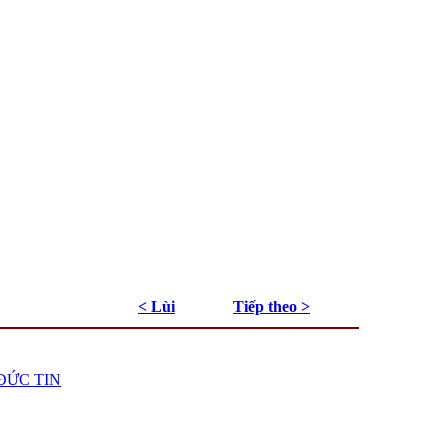
< Lùi
Tiếp theo >
ĐỨC TIN