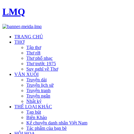
LMQ
TRANG CHỦ
THƠ
Tập thơ
Thơ rời
Thơ phổ nhạc
Thơ trước 1975
Suy nghĩ về Thơ
VĂN XUÔI
Truyện dài
Truyện lịch sử
Truyện tranh
Truyện ngắn
Nhật ký
THỂ LOẠI KHÁC
Tạp bút
Biên Khảo
Kể chuyện danh nhân Việt Nam
Tác phẩm của bạn bè
HỘI HOẠ