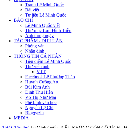
Tranh Lê Minh Quốc
Bài viết
Tư liệu Lê Minh Quốc
BÁO CHÍ
Lê Minh Quốc viết
Thư mục Lưu Đình Triều
Ảnh trong ngày
TÁC PHẨM - DƯ LUẬN
Phỏng vấn
Nhận định
THÔNG TIN CÁ NHÂN
Tiêu điểm Lê Minh Quốc
Thư viện ảnh
VTT
Facebook Lê Phương Thảo
Huỳnh Cường Art
Bùi Kim Anh
Đinh Thu Hiền
Võ Thị Như Mai
Phê bình văn học
Nguyễn Lệ Chi
Bloggazin
MEDIA
THƠ
Tập thơ
Lê Minh Quốc - NẾU KHÔNG CÒN CỔ TÍCH -