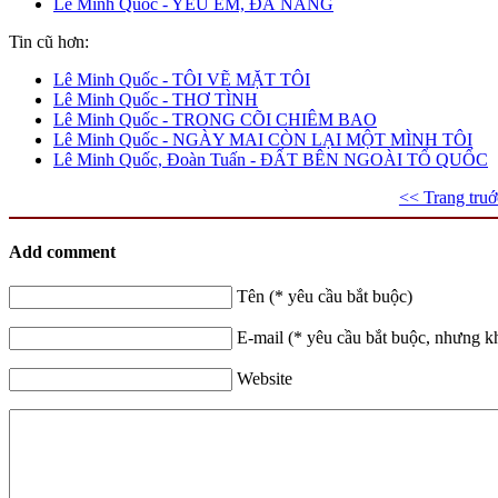
Lê Minh Quốc - YÊU EM, ĐÀ NẴNG
Tin cũ hơn:
Lê Minh Quốc - TÔI VẼ MẶT TÔI
Lê Minh Quốc - THƠ TÌNH
Lê Minh Quốc - TRONG CÕI CHIÊM BAO
Lê Minh Quốc - NGÀY MAI CÒN LẠI MỘT MÌNH TÔI
Lê Minh Quốc, Đoàn Tuấn - ĐẤT BÊN NGOÀI TỔ QUỐC
<< Trang truớ
Add comment
Tên (* yêu cầu bắt buộc)
E-mail (* yêu cầu bắt buộc, nhưng k
Website