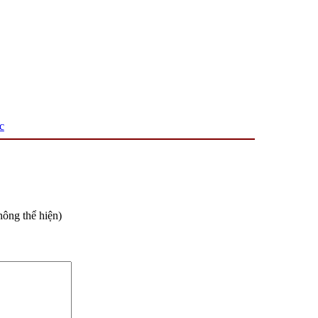
c
hông thể hiện)