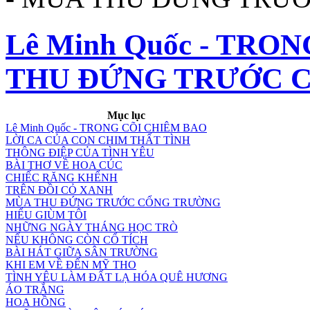
Lê Minh Quốc - TRO
THU ĐỨNG TRƯỚC 
Mục lục
Lê Minh Quốc - TRONG CÕI CHIÊM BAO
LỜI CA CỦA CON CHIM THẤT TÌNH
THÔNG ĐIỆP CỦA TÌNH YÊU
BÀI THƠ VỀ HOA CÚC
CHIẾC RĂNG KHỂNH
TRÊN ĐỒI CỎ XANH
MÙA THU ĐỨNG TRƯỚC CỔNG TRƯỜNG
HIỂU GIÙM TÔI
NHỮNG NGÀY THÁNG HỌC TRÒ
NẾU KHÔNG CÒN CỔ TÍCH
BÀI HÁT GIỮA SÂN TRƯỜNG
KHI EM VỀ ĐẾN MỸ THO
TÌNH YÊU LÀM ĐẤT LẠ HÓA QUÊ HƯƠNG
ÁO TRẮNG
HOA HỒNG