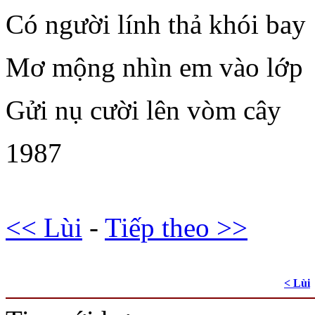
Có người lính thả khói bay
Mơ mộng nhìn em vào lớp
Gửi nụ cười lên vòm cây
1987
<< Lùi
-
Tiếp theo >>
< Lùi