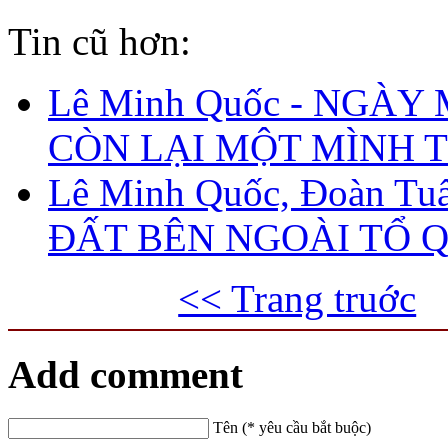
Tin cũ hơn:
Lê Minh Quốc - NGÀY
CÒN LẠI MỘT MÌNH T
Lê Minh Quốc, Đoàn Tuấ
ĐẤT BÊN NGOÀI TỔ 
<< Trang truớc
Add comment
Tên (* yêu cầu bắt buộc)