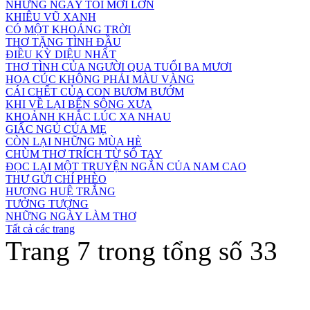
NHỮNG NGÀY TÔI MỚI LỚN
KHIÊU VŨ XANH
CÓ MỘT KHOẢNG TRỜI
THƠ TẶNG TÌNH ĐẦU
ĐIỀU KỲ DIỆU NHẤT
THƠ TÌNH CỦA NGƯỜI QUA TUỔI BA MƯƠI
HOA CÚC KHÔNG PHẢI MÀU VÀNG
CÁI CHẾT CỦA CON BƯƠM BƯỚM
KHI VỀ LẠI BẾN SÔNG XƯA
KHOẢNH KHẮC LÚC XA NHAU
GIẤC NGỦ CỦA MẸ
CÒN LẠI NHỮNG MÙA HÈ
CHÙM THƠ TRÍCH TỪ SỔ TAY
ĐỌC LẠI MỘT TRUYỆN NGẮN CỦA NAM CAO
THƯ GỬI CHÍ PHÈO
HƯƠNG HUỆ TRẮNG
TƯỞNG TƯỢNG
NHỮNG NGÀY LÀM THƠ
Tất cả các trang
Trang 7 trong tổng số 33