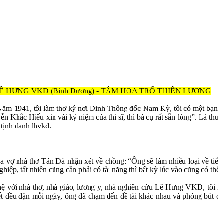
ng y LÊ HƯNG VKD (Bình Dương) - TÂM HOA TRỔ THIÊN LƯƠNG
ăm 1941, tôi làm thơ ký nơi Dinh Thống đốc Nam Kỳ, tôi có một bạn 
uyễn Khắc Hiếu xin vài kỷ niệm của thi sĩ, thì bà cụ rất sẵn lòng”. Lá 
tịnh danh lhvkd.
của vợ nhà thơ Tản Đà nhận xét về chồng: “Ông sẽ làm nhiều loại về ti
iệp, tất nhiên cũng cần phải có tài năng thì bất kỳ lúc vào cũng có thể
ghệ với nhà thơ, nhà giáo, lương y, nhà nghiên cứu Lê Hưng VKD, tôi
t đều đặn mỗi ngày, ông đã chạm đến đề tài khác nhau và phóng bút ở n