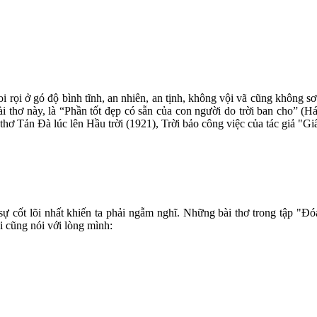
 rọi ở gó độ bình tĩnh, an nhiên, an tịnh, không vội vã cũng không sơ 
 bài thơ này, là “Phần tốt đẹp có sẵn của con người do trời ban cho” (
hơ Tản Đà lúc lên Hầu trời (1921), Trời bảo công việc của tác giả "G
 cốt lõi nhất khiến ta phải ngẫm nghĩ. Những bài thơ trong tập "Đóa
i cũng nói với lòng mình: