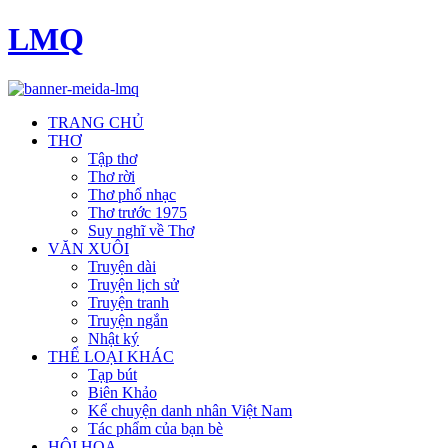
LMQ
TRANG CHỦ
THƠ
Tập thơ
Thơ rời
Thơ phổ nhạc
Thơ trước 1975
Suy nghĩ về Thơ
VĂN XUÔI
Truyện dài
Truyện lịch sử
Truyện tranh
Truyện ngắn
Nhật ký
THỂ LOẠI KHÁC
Tạp bút
Biên Khảo
Kể chuyện danh nhân Việt Nam
Tác phẩm của bạn bè
HỘI HOẠ