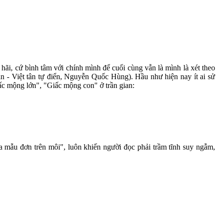
hãi, cứ bình tâm với chính mình để cuối cùng vẫn là mình là xét theo
Hán - Việt tân tự điển, Nguyễn Quốc Hùng). Hầu như hiện nay ít ai sử
iấc mộng lớn", "Giấc mộng con" ở trần gian:
 mẫu đơn trên môi", luôn khiến người đọc phải trầm tĩnh suy ngẫm,