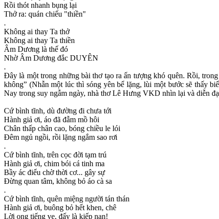
Rồi thót nhanh bụng lại
Thở ra: quán chiếu "thiền"
.
Không ai thay Ta thở
Không ai thay Ta thiền
Âm Dương là thế đó
Nhờ Âm Dương đắc DUYÊN
.
Đây là một trong những bài thơ tạo ra ấn tượng khó quên. Rồi, trong
không” (Nhẫn một lúc thì sóng yên bể lặng, lùi một bước sẽ thấy biể
Nay trong suy ngẫm ngày, nhà thơ Lê Hưng VKD nhìn lại và diễn đạt 
Cứ bình tĩnh, dù đường đi chưa tới
Hành giả ơi, áo đã đẫm mồ hôi
Chân thấp chân cao, bóng chiều le lói
Đêm ngủ ngồi, rồi lặng ngắm sao rơi
.
Cứ bình tĩnh, trên cọc đời tạm trú
Hành giả ơi, chim bói cá tinh ma
Bầy ác điểu chờ thời cơ... gây sự
Đừng quan tâm, không bỏ áo cà sa
.
Cứ bình tĩnh, quên miệng người tán thán
Hành giả ơi, buông bỏ hết khen, chê
Lời ong tiếng ve, đấy là kiếp nạn!