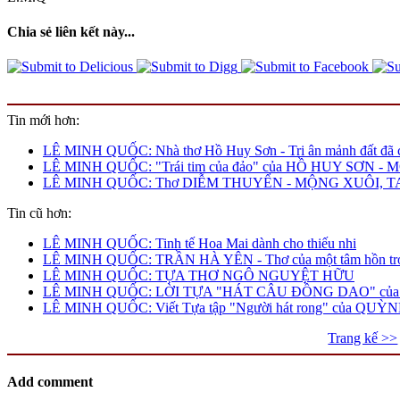
Chia sẻ liên kết này...
Tin mới hơn:
LÊ MINH QUỐC: Nhà thơ Hồ Huy Sơn - Tri ân mảnh đất đã 
LÊ MINH QUỐC: "Trái tim của đảo" của HỒ HUY SƠN
LÊ MINH QUỐC: Thơ DIỄM THUYỂN - MỘNG XUÔI,
Tin cũ hơn:
LÊ MINH QUỐC: Tinh tế Hoa Mai dành cho thiếu nhi
LÊ MINH QUỐC: TRẦN HÀ YÊN - Thơ của một tâm hồn tro
LÊ MINH QUỐC: TỰA THƠ NGÔ NGUYỆT HỮU
LÊ MINH QUỐC: LỜI TỰA "HÁT CÂU ĐỒNG DAO" của
LÊ MINH QUỐC: Viết Tựa tập "Người hát rong" của QUỲ
Trang kế >>
Add comment