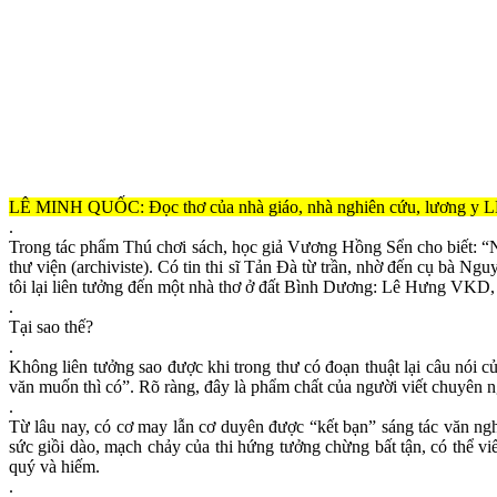
LÊ MINH QUỐC: Đọc thơ của nhà giáo, nhà nghiên cứu, lươ
.
Trong tác phẩm Thú chơi sách, học giả Vương Hồng Sển cho biết: “N
thư viện (archiviste). Có tin thi sĩ Tản Đà từ trần, nhờ đến cụ bà Ng
tôi lại liên tưởng đến một nhà thơ ở đất Bình Dương: Lê Hưng VKD, 
.
Tại sao thế?
.
Không liên tưởng sao được khi trong thư có đoạn thuật lại câu nói 
văn muốn thì có”. Rõ ràng, đây là phẩm chất của người viết chuyên ngh
.
Từ lâu nay, có cơ may lẫn cơ duyên được “kết bạn” sáng tác văn n
sức giồi dào, mạch chảy của thi hứng tưởng chừng bất tận, có thể viế
quý và hiếm.
.