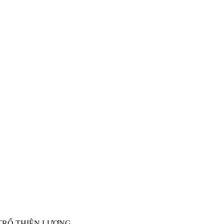
OA TRỔ THIÊN LƯƠNG