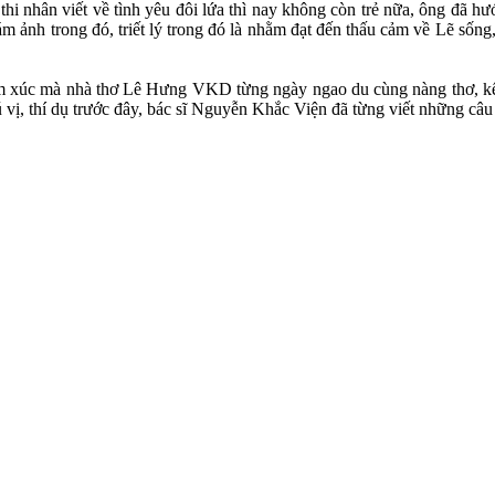
úc thi nhân viết về tình yêu đôi lứa thì nay không còn trẻ nữa, ông đã 
ám ảnh trong đó, triết lý trong đó là nhằm đạt đến thấu cảm về Lẽ sốn
ảm xúc mà nhà thơ Lê Hưng VKD từng ngày ngao du cùng nàng thơ, kể 
vị, thí dụ trước đây, bác sĩ Nguyễn Khắc Viện đã từng viết những câu