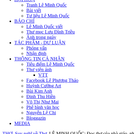
Tranh Lê Minh Quốc
Bài viết
Tư liệu Lê Minh Quốc
BÁO CHÍ
Lê Minh Quốc viết
Thư mục Lưu Đình Triều
Ảnh trong ngày
TÁC PHẨM - DƯ LUẬN
Phỏng vấn
Nhận định
THÔNG TIN CÁ NHÂN
Tiêu điểm Lê Minh Quốc
Thư viện ảnh
VTT
Facebook Lê Phương Thảo
Huỳnh Cường Art
Bùi Kim Anh
Đinh Thu Hiền
Võ Thị Như Mai
Phê bình văn học
Nguyễn Lệ Chi
Bloggazin
MEDIA
THƠ
Suy nghĩ về Thơ
LÊ MINH QUỐC: Đọc thơ của nhà giáo, 