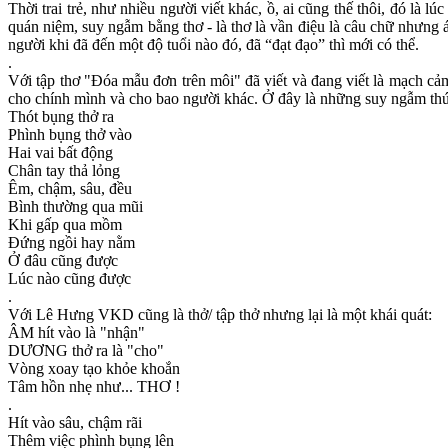
Thời trai trẻ, như nhiều người viết khác, ồ, ai cũng thế thôi, đó là l
quán niệm, suy ngẫm bằng thơ - là thơ là vần điệu là câu chữ nhưng 
người khi đã đến một độ tuổi nào đó, đã “đạt đạo” thì mới có thể.
.
Với tập thơ "Đóa mẫu đơn trên môi" đã viết và đang viết là mạch c
cho chính mình và cho bao người khác. Ở đây là những suy ngẫm thú 
Thót bụng thở ra
Phình bụng thở vào
Hai vai bất động
Chân tay thả lỏng
Êm, chậm, sâu, đều
Bình thường qua mũi
Khi gấp qua mồm
Đứng ngồi hay nằm
Ở đâu cũng được
Lúc nào cũng được
.
Với Lê Hưng VKD cũng là thở/ tập thở nhưng lại là một khái quát:
ÂM hít vào là "nhận"
DƯƠNG thở ra là "cho"
Vòng xoay tạo khỏe khoắn
Tâm hồn nhẹ như... THƠ !
.
Hít vào sâu, chậm rãi
Thêm việc phình bụng lên