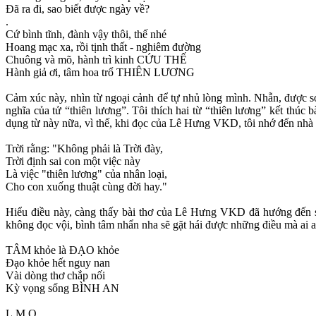
Đã ra đi, sao biết được ngày về?
.
Cứ bình tĩnh, đành vậy thôi, thế nhé
Hoang mạc xa, rồi tịnh thất - nghiêm đường
Chuông và mõ, hành trì kinh CỨU THẾ
Hành giả ơi, tâm hoa trổ THIÊN LƯƠNG
Cảm xúc này, nhìn từ ngoại cảnh để tự nhủ lòng mình. Nhẫn, được soi
nghĩa của tử “thiên lương”. Tôi thích hai từ “thiên lương” kết thúc
dụng từ này nữa, vì thế, khi đọc của Lê Hưng VKD, tôi nhớ đến nhà t
Trời rằng: "Không phải là Trời đày,
Trời định sai con một việc này
Là việc "thiên lương" của nhân loại,
Cho con xuống thuật cùng đời hay."
Hiểu điều này, càng thấy bài thơ của Lê Hưng VKD đã hướng đến sự
không đọc vội, bình tâm nhẩn nha sẽ gặt hái được những điều mà ai a
TÂM khỏe là ĐẠO khỏe
Đạo khỏe hết nguy nan
Vài dòng thơ chắp nối
Kỳ vọng sống BÌNH AN
L.M.Q