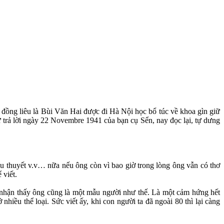
đồng liêu là Bùi Văn Hai được đi Hà Nội học bổ túc về khoa gìn giữ
thư trả lời ngày 22 Novembre 1941 của bạn cụ Sển, nay đọc lại, tự dưng
ểu thuyết v.v… nữa nếu ông còn vì bao giờ trong lòng ông vẫn có thơ
 viết.
 nhận thấy ông cũng là một mẫu người như thế. Là một cảm hứng hết
hiều thể loại. Sức viết ấy, khi con người ta đã ngoài 80 thì lại càng