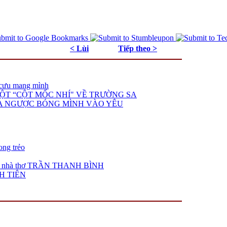
< Lùi
Tiếp theo >
cưu mang mình
 - MỘT “CỘT MỐC NHÍ" VỀ TRƯỜNG SA
 TA NGƯỢC BÓNG MÌNH VÀO YÊU
ng trẻo
 nhà thơ TRẦN THANH BÌNH
NH TIÊN