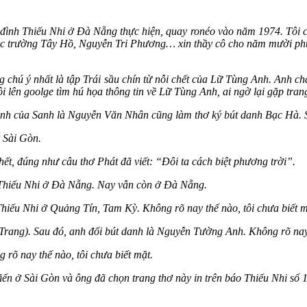
đình Thiếu Nhi ở Đà Nẵng thực hiện, quay ronéo vào năm 1974. Tôi 
các trường Tây Hồ, Nguyễn Tri Phương… xin thầy cô cho năm mười phút 
chú ý nhất là tập Trái sầu chín từ nỗi chết của Lữ Tùng Anh. Anh c
ôi lên goolge tìm hú họa thông tin về Lữ Tùng Anh, ai ngờ lại gặp tra
của Sanh là Nguyễn Văn Nhân cũng làm thơ ký bút danh Bạc Hà. Sa
 Sài Gòn.
 đúng như câu thơ Phát đã viết: “Đôi ta cách biệt phương trời”.
hiếu Nhi ở Đà Nẵng. Nay vẫn còn ở Đà Nẵng.
iếu Nhi ở Quảng Tín, Tam Kỳ. Không rõ nay thế nào, tôi chưa biết m
g). Sau đó, anh đổi bút danh là Nguyễn Tường Anh. Không rõ nay th
õ nay thế nào, tôi chưa biết mặt.
ến ở Sài Gòn và ông đã chọn trang thơ này in trên báo Thiếu Nhi số 