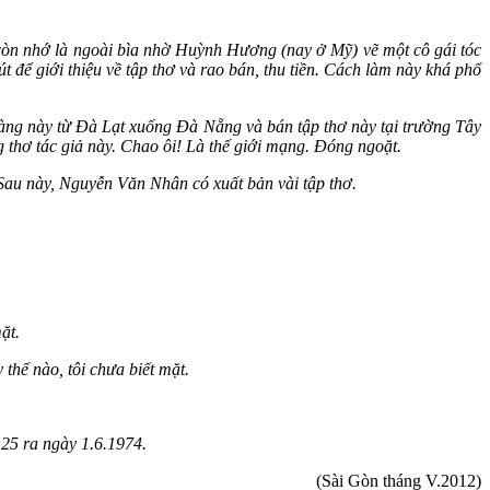
còn nhớ là ngoài bìa nhờ Huỳnh Hương (nay ở Mỹ) vẽ một cô gái tóc
để giới thiệu về tập thơ và rao bán, thu tiền. Cách làm này khá phổ
hàng này từ Đà Lạt xuống Đà Nẵng và bán tập thơ này tại trường Tây
ng thơ tác giả này. Chao ôi! Là thế giới mạng. Đóng ngoặt.
u này, Nguyễn Văn Nhân có xuất bản vài tập thơ.
ặt.
ế nào, tôi chưa biết mặt.
125 ra ngày 1.6.1974.
(Sài Gòn tháng V.2012)