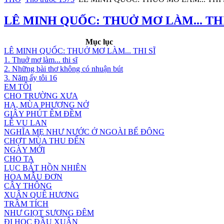
LÊ MINH QUỐC: THUỞ MƠ LÀM... THI
Mục lục
LÊ MINH QUỐC: THUỞ MƠ LÀM... THI SĨ
1. Thuở mơ làm... thi sĩ
2. Những bài thơ không có nhuận bút
3. Năm ấy tôi 16
EM TÔI
CHO TRƯỜNG XƯA
HẠ, MÙA PHƯỢNG NỞ
GIÂY PHÚT ÊM ĐỀM
LỄ VU LAN
NGHĨA MẸ NHƯ NƯỚC Ở NGOÀI BỂ ĐÔNG
CHỢT MÙA THU ĐẾN
NGÀY MỚI
CHO TA
LỤC BÁT HỒN NHIÊN
HOA MẪU ĐƠN
CÂY THÔNG
XUÂN QUÊ HƯƠNG
TRẦM TÍCH
NHƯ GIỌT SƯƠNG ĐÊM
ĐI HỌC ĐẦU XUÂN