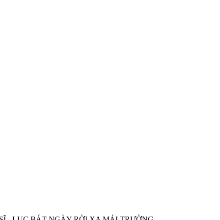
 SĨ - LỤC BÁT NGÀY RỜI XA MÁI TRƯỜNG