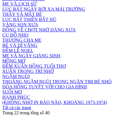
MẸ VÀ LỊCH SỬ
LỤC BÁT NGÀY RỜI XA MÁI TRƯỜNG
THẦY VÀ MẮT BÉ
LỤC BÁT THIÊN BẤT HỦ
VÀNG SON XƯA
ĐÔNG VỀ CHỢT NHỚ DÁNG XƯA
CỤ ĐỒ NHO
THƯƠNG CHA MẸ
BÉ VÀ DĨ VÃNG
ĐÊM LỄ NOEL
MẸ VÀ NGÀY GIÁNG SINH
MỘNG MƠ
ĐÊM XUÂN HỒNG TUỔI THƠ
XUÂN TRONG TRÍ NHỚ
NGẬM NGÙI
THOÁNG NGẬM NGÙI TRONG NGĂN TIM BÉ NHỎ
ĐÓA HỒNG TUYỆT VỜI CHO GIA ĐÌNH
SUỐI MƠ
HẠNH PHÚC
(KHÔNG NHỚ IN BÁO NÀO, KHOẢNG 1973-1974)
Tất cả các trang
Trang 22 trong tổng số 40