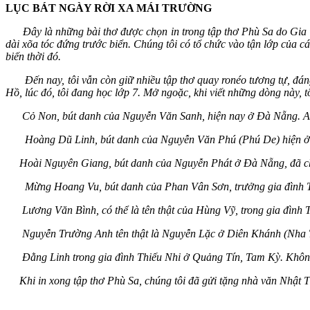
LỤC BÁT NGÀY RỜI XA MÁI TRƯỜNG
Đây là những bài thơ được chọn in trong tập thơ Phù Sa do Gia 
dài xõa tóc đứng trước biển. Chúng tôi có tổ chức vào tận lớp của 
biến thời đó.
Đến nay, tôi vẫn còn giữ nhiều tập thơ quay ronéo tương tự, đáng 
Hồ, lúc đó, tôi đang học lớp 7. Mở ngoặc, khi viết những dòng này, t
Cỏ Non, bút danh của Nguyễn Văn Sanh, hiện nay ở Đà Nẵng. Anh 
Hoàng Dũ Linh, bút danh của Nguyễn Văn Phú (Phú De) hiện ở
Hoài Nguyên Giang, bút danh của Nguyễn Phát ở Đà Nẵng, đã chết,
Mừng Hoang Vu, bút danh của Phan Vân Sơn, trưởng gia đình T
Lương Văn Bình, có thể là tên thật của Hùng Vỹ, trong gia đình Th
Nguyễn Trường Anh tên thật là Nguyễn Lặc ở Diên Khánh (Nha Tran
Đằng Linh trong gia đình Thiếu Nhi ở Quảng Tín, Tam Kỳ. Không r
Khi in xong tập thơ Phù Sa, chúng tôi đã gửi tặng nhà văn Nhật Ti