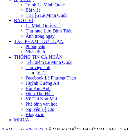
Tranh Lê Minh Quốc
Bài viết
Tư liệu Lê Minh Quốc
BÁO CHÍ
Lê Minh Quốc viết
Thư mục Lưu Đình Triều
Ảnh trong ngày
TÁC PHẨM - DƯ LUẬN
Phỏng vấn
Nhận định
THÔNG TIN CÁ NHÂN
Tiêu điểm Lê Minh Quốc
Thư viện ảnh
VTT
Facebook Lê Phương Thảo
Huỳnh Cường Art
Bùi Kim Anh
Đinh Thu Hiền
Võ Thị Như Mai
Phê bình văn học
Nguyễn Lệ Chi
Bloggazin
MEDIA
THƠ
Thơ trước 1975
LÊ MINH QUỐC: THUỞ MƠ LÀM... THI