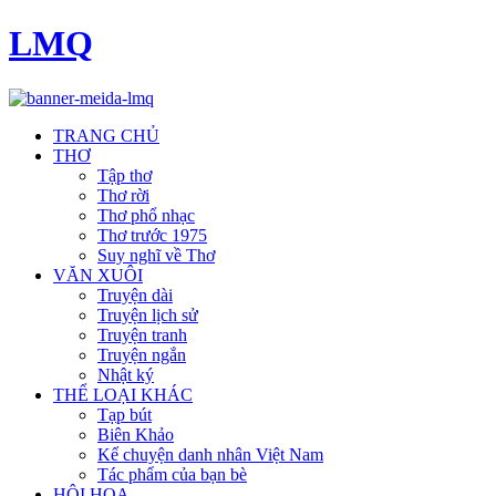
LMQ
TRANG CHỦ
THƠ
Tập thơ
Thơ rời
Thơ phổ nhạc
Thơ trước 1975
Suy nghĩ về Thơ
VĂN XUÔI
Truyện dài
Truyện lịch sử
Truyện tranh
Truyện ngắn
Nhật ký
THỂ LOẠI KHÁC
Tạp bút
Biên Khảo
Kể chuyện danh nhân Việt Nam
Tác phẩm của bạn bè
HỘI HOẠ