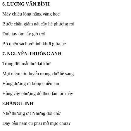
6. LƯƠNG VĂN BÌNH
Mây chiều lộng nắng vàng hoe
Bước chân giẫm nát cây hè phượng rơi
Đưa tay ôm lấy gió trời
Bỏ quên sách vở tình khơi giữa hè
7. NGUYỄN TRƯỜNG ANH
Trong đôi mắt thơ dại khờ
Một niềm lưu luyến mong chờ hè sang
Hàng dương rũ bóng chiều tan
Hàng cây phượng đỏ theo làn tóc mây
8.ĐẰNG LINH
Nhớ thương ơi! Những đợi chờ
Dãy bàn năm cũ phai mờ mực chưa?