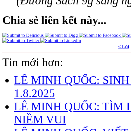
(Đường Sách 9g sáng ng
Chia sẻ liên kết này...
< Lùi
Tin mới hơn:
LÊ MINH QUỐC: SIN
1.8.2025
LÊ MINH QUỐC: TÌM 
NIỀM VUI