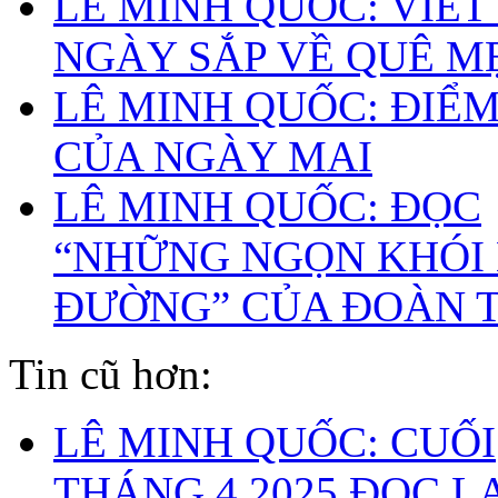
LÊ MINH QUỐC: VIẾT
NGÀY SẮP VỀ QUÊ M
LÊ MINH QUỐC: ĐIỂ
CỦA NGÀY MAI
LÊ MINH QUỐC: ĐỌC
“NHỮNG NGỌN KHÓI
ĐƯỜNG” CỦA ĐOÀN 
Tin cũ hơn:
LÊ MINH QUỐC: CUỐI
THÁNG 4.2025 ĐỌC L