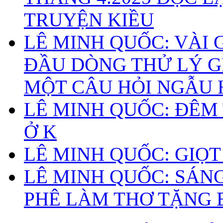
TRUYỆN KIỀU
LÊ MINH QUỐC: VÀI
ĐẦU DÒNG THỬ LÝ G
MỘT CÂU HỎI NGẪU
LÊ MINH QUỐC: ĐÊM
Ở K
LÊ MINH QUỐC: GIỌ
LÊ MINH QUỐC: SÁN
PHÊ LÀM THƠ TẶNG 