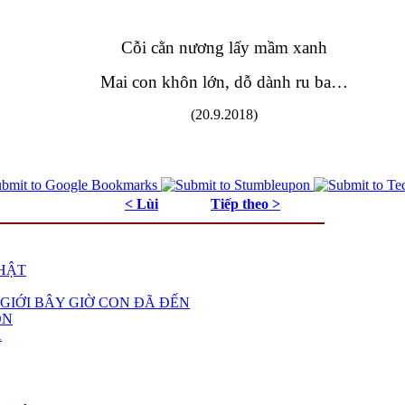
Cỗi cằn nương lấy mầm xanh
Mai con khôn lớn, dỗ dành ru ba…
(20.9.2018)
< Lùi
Tiếp theo >
NHẬT
GIỚI BÂY GIỜ CON ĐÃ ĐẾN
ON
A