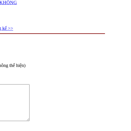
Ư KHÔNG
g kế >>
hông thể hiện)