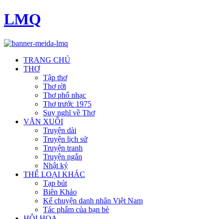
LMQ
TRANG CHỦ
THƠ
Tập thơ
Thơ rời
Thơ phổ nhạc
Thơ trước 1975
Suy nghĩ về Thơ
VĂN XUÔI
Truyện dài
Truyện lịch sử
Truyện tranh
Truyện ngắn
Nhật ký
THỂ LOẠI KHÁC
Tạp bút
Biên Khảo
Kể chuyện danh nhân Việt Nam
Tác phẩm của bạn bè
HỘI HOẠ