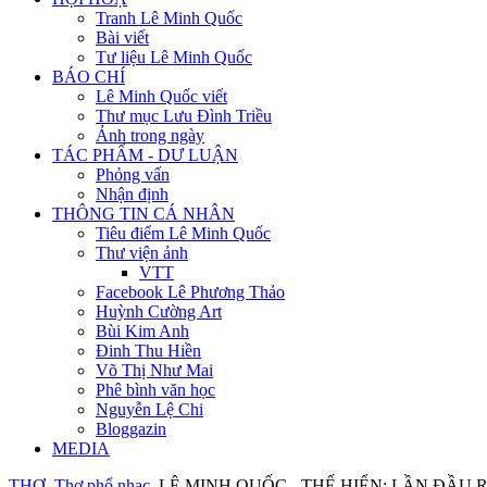
Tranh Lê Minh Quốc
Bài viết
Tư liệu Lê Minh Quốc
BÁO CHÍ
Lê Minh Quốc viết
Thư mục Lưu Đình Triều
Ảnh trong ngày
TÁC PHẨM - DƯ LUẬN
Phỏng vấn
Nhận định
THÔNG TIN CÁ NHÂN
Tiêu điểm Lê Minh Quốc
Thư viện ảnh
VTT
Facebook Lê Phương Thảo
Huỳnh Cường Art
Bùi Kim Anh
Đinh Thu Hiền
Võ Thị Như Mai
Phê bình văn học
Nguyễn Lệ Chi
Bloggazin
MEDIA
THƠ
Thơ phổ nhạc
LÊ MINH QUỐC - THẾ HIỂN: LẦN ĐẦU 