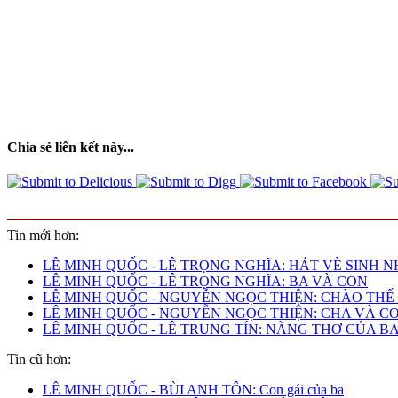
Chia sẻ liên kết này...
Tin mới hơn:
LÊ MINH QUỐC - LÊ TRỌNG NGHĨA: HÁT VÈ SINH 
LÊ MINH QUỐC - LÊ TRỌNG NGHĨA: BA VÀ CON
LÊ MINH QUỐC - NGUYỄN NGỌC THIỆN: CHÀO THẾ 
LÊ MINH QUỐC - NGUYỄN NGỌC THIỆN: CHA VÀ C
LÊ MINH QUỐC - LÊ TRUNG TÍN: NÀNG THƠ CỦA B
Tin cũ hơn:
LÊ MINH QUỐC - BÙI ANH TÔN: Con gái của ba