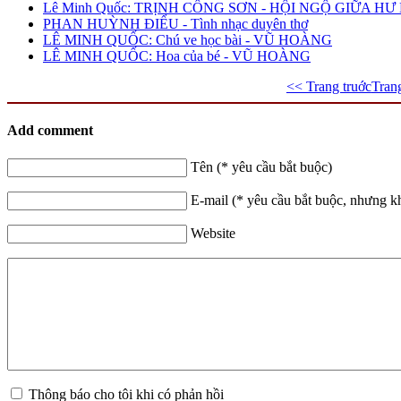
Lê Minh Quốc: TRỊNH CÔNG SƠN - HỘI NGỘ GIỮA H
PHAN HUỲNH ĐIỂU - Tình nhạc duyên thơ
LÊ MINH QUỐC: Chú ve học bài - VŨ HOÀNG
LÊ MINH QUỐC: Hoa của bé - VŨ HOÀNG
<< Trang truớc
Tran
Add comment
Tên (* yêu cầu bắt buộc)
E-mail (* yêu cầu bắt buộc, nhưng k
Website
Thông báo cho tôi khi có phản hồi