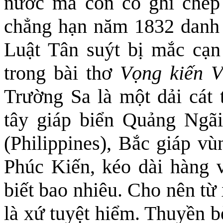
nước mà còn có ghi chép 
chẳng hạn năm 1832 danh 
Luật Tân suýt bị mắc cạn
trong bài thơ
Vọng kiến V
Trường Sa là một dải cát t
tây giáp biển Quảng Ngãi
(Philippines), Bắc giáp v
Phúc Kiến, kéo dài hàng 
biết bao nhiêu. Cho nên t
là xứ tuyệt hiểm. Thuyền b