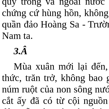
quy trong và ngoài nước
chứng cứ hùng hồn, không 
quần đảo Hoàng Sa - Trườ
Nam ta
.
3.
Â
Mùa xuân mới lại đến,
thức, trăn trở, không bao
núm ruột của non sông nướ
cắt ấy đã có từ cội nguồ