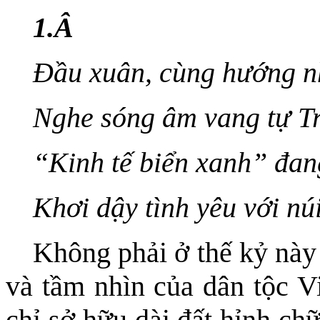
1.
Â
Đầu xuân, cùng hướng nh
Nghe sóng âm vang tự T
“Kinh tế biển xanh” đang
Khơi dậy tình yêu với n
Không phải ở thế kỷ này
và tầm nhìn của dân tộc V
chỉ sở hữu dài đất hỉnh ch