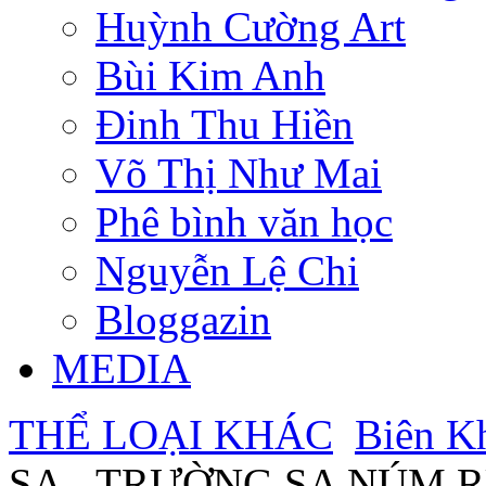
Huỳnh Cường Art
Bùi Kim Anh
Đinh Thu Hiền
Võ Thị Như Mai
Phê bình văn học
Nguyễn Lệ Chi
Bloggazin
MEDIA
THỂ LOẠI KHÁC
Biên K
SA - TRƯỜNG SA NÚM 