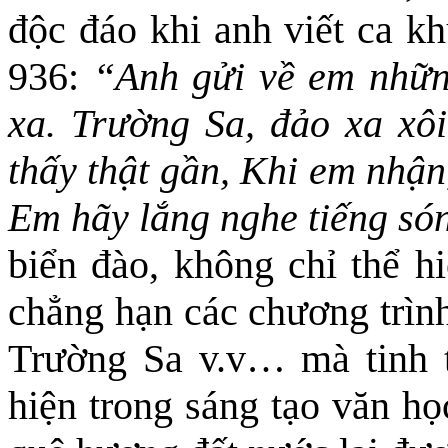
độc đáo khi anh viết ca k
936:
“Anh gửi về em nhữn
xa. Trường Sa, đảo xa xô
thấy thật gần, Khi em nhận
Em hãy lắng nghe tiếng só
biển đào, không chỉ thể h
chẳng hạn các chương trình
Trường Sa v.v… mà tinh t
hiện trong sáng tạo văn họ