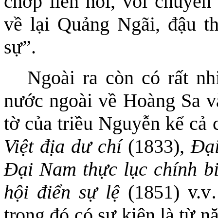
chớp liền hồi, voi chuyển
về lại Quảng Ngãi, đậu 
sự”.
Ngoài ra còn có rất nh
nước ngoài về Hoàng Sa và
tờ của triều Nguyễn kể cả
Việt địa dư chí
(1833),
Đại
Đại Nam thực lục chính b
hội điển sự lệ
(1851) v.v…
trong đó có sự kiện là từ 