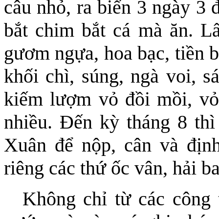
câu nhỏ, ra biển 3 ngày 3 
bắt chim bắt cá mà ăn. Lấ
gươm ngựa, hoa bạc, tiền b
khối chì, súng, ngà voi, s
kiếm lượm vỏ đồi mồi, vỏ 
nhiều. Đến kỳ tháng 8 thì
Xuân để nộp, cân và địn
riêng các thứ ốc vân, hải ba
Không chỉ từ các công 