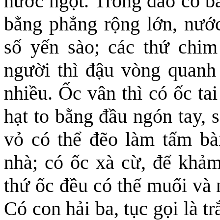
nước ngọt. Trong đảo có bã
bằng phẳng rộng lớn, nước
số yến sào; các thứ chim
người thì đậu vòng quanh 
nhiều. Ốc vân thì có ốc ta
hạt to bằng đầu ngón tay, 
vỏ có thể đẽo làm tấm bài
nhà; có ốc xà cừ, để khảm
thứ ốc đều có thể muối và 
Có con hải ba, tục gọi là 