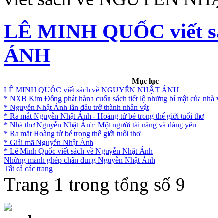
LÊ MINH QUỐC viết 
ÁNH
Mục lục
LÊ MINH QUỐC viết sách về NGUYỄN NHẬT ÁNH
* NXB Kim Đồng phát hành cuốn sách tiết lộ những bí mật của nh
* Nguyễn Nhật Ánh lần đầu trở thành nhân vật
* Ra mắt Nguyễn Nhật Ánh - Hoàng tử bé trong thế giới tuổi thơ
* Nhà thơ Nguyễn Nhật Ánh: Một người tài năng và đáng yêu
* Ra mắt Hoàng tử bé trong thế giới tuổi thơ
* Giải mã Nguyễn Nhật Ánh
* Lê Minh Quốc viết sách về Nguyễn Nhật Ánh
Những mảnh ghép chân dung Nguyễn Nhật Ánh
Tất cả các trang
Trang 1 trong tổng số 9