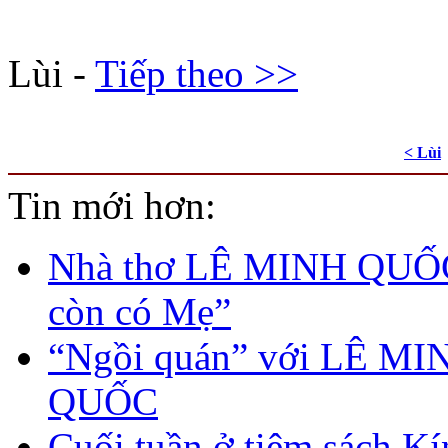
Lùi -
Tiếp theo >>
< Lùi
Tin mới hơn:
Nhà thơ LÊ MINH QUỐ
còn có Mẹ”
“Ngồi quán” với LÊ MI
QUỐC
Cuối tuần ở tiệm sách K