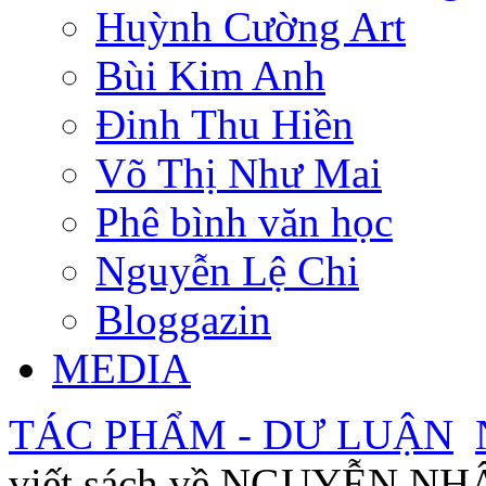
Huỳnh Cường Art
Bùi Kim Anh
Đinh Thu Hiền
Võ Thị Như Mai
Phê bình văn học
Nguyễn Lệ Chi
Bloggazin
MEDIA
TÁC PHẨM - DƯ LUẬN
viết sách về NGUYỄN N