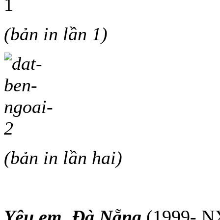
(bản in lần 1)
(bản in lần hai)
Yêu em, Đà Nẵng
(1999- N