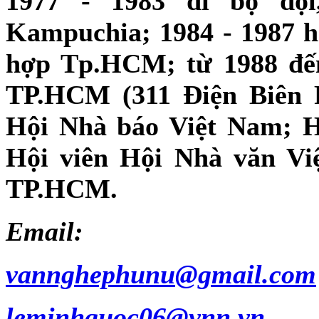
1977 - 1983 đi bộ đội
Kampuchia; 1984 - 1987 
hợp Tp.HCM; từ 1988 đến
TP.HCM (311 Điện Biên 
Hội Nhà báo Việt Nam; 
Hội viên Hội Nhà văn Vi
TP.HCM.
Email:
vannghephunu@gmail.com
leminhquoc06@vnn.vn