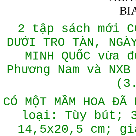
2 tập sách mới C
DƯỚI TRO TÀN, NGÀ
MINH QUỐC vừa đ
Phương Nam và NXB
(3
CÓ MỘT MẦM HOA ĐÃ 
loại: Tùy bút; 
14,5x20,5 cm; gi