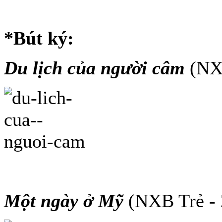
*Bút ký:
Du lịch của người câm
(NX
Một ngày ở Mỹ
(NXB Trẻ -