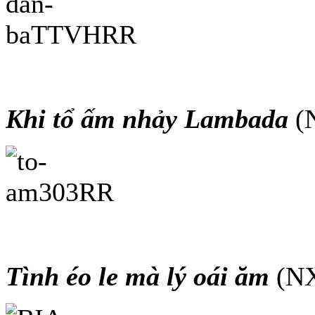
Khi tổ ấm nhảy Lambada
(N
Tình éo le mà lý oái ăm
(NX