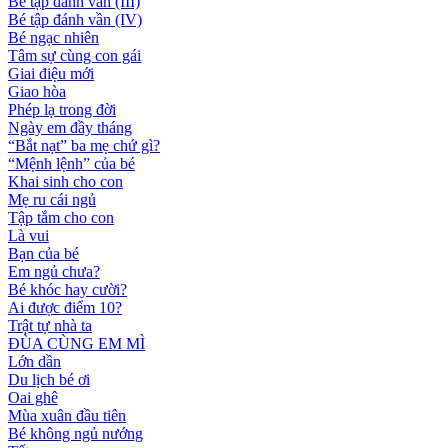
Bé tập đánh vần (III)
Bé tập đánh vần (IV)
Bé ngạc nhiên
Tâm sự cùng con gái
Giai điệu mới
Giao hòa
Phép lạ trong đời
Ngày em đầy tháng
“Bắt nạt” ba mẹ chứ gì?
“Mệnh lệnh” của bé
Khai sinh cho con
Mẹ ru cái ngủ
Tập tắm cho con
Là vui
Bạn của bé
Em ngủ chưa?
Bé khóc hay cười?
Ai được điểm 10?
Trật tự nhà ta
ĐÙA CÙNG EM MÌ
Lớn dần
Du lịch bé ơi
Oai ghê
Mùa xuân đầu tiên
Bé không ngủ nướng