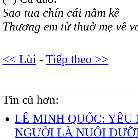
Sao tua chín cái nằm kề
Thương em từ thuở mẹ về v
<< Lùi
-
Tiếp theo >>
Tin cũ hơn:
LÊ MINH QUỐC: YÊU
NGƯỜI LÀ NUÔI DƯ