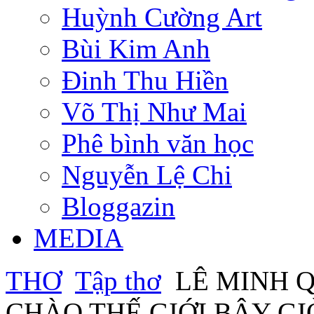
Huỳnh Cường Art
Bùi Kim Anh
Đinh Thu Hiền
Võ Thị Như Mai
Phê bình văn học
Nguyễn Lệ Chi
Bloggazin
MEDIA
THƠ
Tập thơ
LÊ MINH QU
CHÀO THẾ GIỚI BÂY GIỜ 