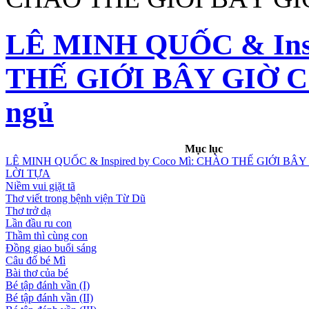
LÊ MINH QUỐC & Insp
THẾ GIỚI BÂY GIỜ CO
ngủ
Mục lục
LÊ MINH QUỐC & Inspired by Coco Mì: CHÀO THẾ GIỚI BÂ
LỜI TỰA
Niềm vui giặt tã
Thơ viết trong bệnh viện Từ Dũ
Thơ trở dạ
Lần đầu ru con
Thầm thì cùng con
Đồng giao buổi sáng
Câu đố bé Mì
Bài thơ của bé
Bé tập đánh vần (I)
Bé tập đánh vần (II)