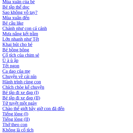
Mùa xuân của bé
Bé tập thể dục
Sao không vỗ tay?
Mùa xuân đến
Bé câu like
Chảnh như con cá cảnh
Mưa nắng kết trầm
Lớn nhanh như Tết
Khai bút cho bé
Bé bồng bông
Cổ tích của chim sẻ
Ù à ù ập
Tết ngon
Ca dao của mẹ
Chuyện về cái nín
Hành trình cùng con
Chích chòe kể chuyện
Bé tập đi xe đạp (I)
Bé tập đi xe đạp (II)
Tứ tuyệt một ngày
Chào thế giới bây giờ con đã đến
Tiếng lòng (I)
Tiếng lòng (II)
Thở theo con
Không là cổ tích