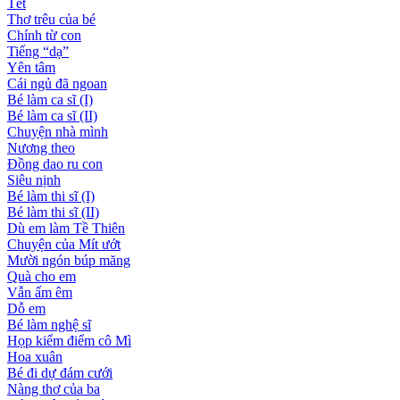
Tết
Thơ trêu của bé
Chính từ con
Tiếng “dạ”
Yên tâm
Cái ngủ đã ngoan
Bé làm ca sĩ (I)
Bé làm ca sĩ (II)
Chuyện nhà mình
Nương theo
Đồng dao ru con
Siêu nịnh
Bé làm thi sĩ (I)
Bé làm thi sĩ (II)
Dù em làm Tề Thiên
Chuyện của Mít ướt
Mười ngón búp măng
Quà cho em
Vẫn ấm êm
Dỗ em
Bé làm nghệ sĩ
Họp kiểm điểm cô Mì
Hoa xuân
Bé đi dự đám cưới
Nàng thơ của ba