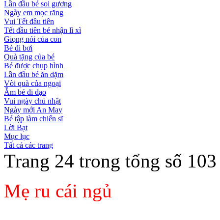
Lần đầu bé soi gương
Ngày em mọc răng
Vui Tết đầu tiên
Tết đầu tiên bé nhận lì xì
Giọng nói của con
Bé đi bơi
Quà tặng của bé
Bé được chụp hình
Lần đầu bé ăn dặm
Vòi quà của ngoại
Ẵm bé đi dạo
Vui ngày chủ nhật
Ngày mới An May
Bé tập làm chiến sĩ
Lời Bạt
Mục lục
Tất cả các trang
Trang 24 trong tổng số 103
Mẹ ru cái ngủ