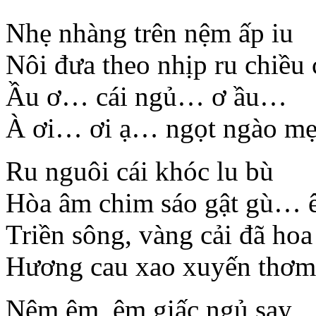
Nhẹ nhàng trên nệm ấp iu
Nôi đưa theo nhịp ru chiều 
Ầu ơ… cái ngủ… ơ ầu…
À ơi… ơi ạ… ngọt ngào mẹ
Ru nguôi cái khóc lu bù
Hòa âm chim sáo gật gù… 
Triền sông, vàng cải đã hoa
Hương cau xao xuyến thơm
Nệm êm, êm giấc ngủ say