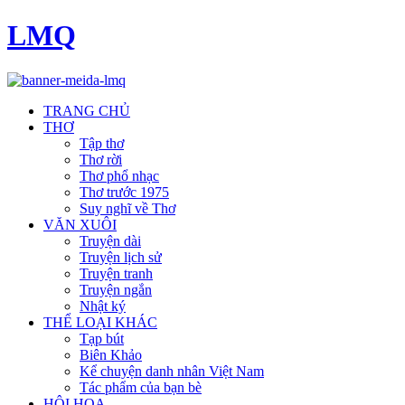
LMQ
TRANG CHỦ
THƠ
Tập thơ
Thơ rời
Thơ phổ nhạc
Thơ trước 1975
Suy nghĩ về Thơ
VĂN XUÔI
Truyện dài
Truyện lịch sử
Truyện tranh
Truyện ngắn
Nhật ký
THỂ LOẠI KHÁC
Tạp bút
Biên Khảo
Kể chuyện danh nhân Việt Nam
Tác phẩm của bạn bè
HỘI HOẠ