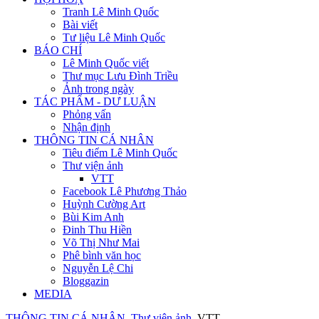
Tranh Lê Minh Quốc
Bài viết
Tư liệu Lê Minh Quốc
BÁO CHÍ
Lê Minh Quốc viết
Thư mục Lưu Đình Triều
Ảnh trong ngày
TÁC PHẨM - DƯ LUẬN
Phỏng vấn
Nhận định
THÔNG TIN CÁ NHÂN
Tiêu điểm Lê Minh Quốc
Thư viện ảnh
VTT
Facebook Lê Phương Thảo
Huỳnh Cường Art
Bùi Kim Anh
Đinh Thu Hiền
Võ Thị Như Mai
Phê bình văn học
Nguyễn Lệ Chi
Bloggazin
MEDIA
THÔNG TIN CÁ NHÂN
Thư viện ảnh
VTT