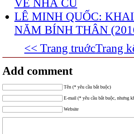
VỀ NHÀ CŨ
LÊ MINH QUỐC: KHAI
NĂM BÍNH THÂN (201
<< Trang truớc
Trang k
Add comment
Tên (* yêu cầu bắt buộc)
E-mail (* yêu cầu bắt buộc, nhưng k
Website