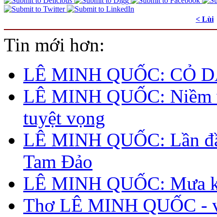
< Lùi
Tin mới hơn:
LÊ MINH QUỐC: CỎ D
LÊ MINH QUỐC: Niềm v
tuyệt vọng
LÊ MINH QUỐC: Lần đầ
Tam Đảo
LÊ MINH QUỐC: Mưa k
Thơ LÊ MINH QUỐC - v