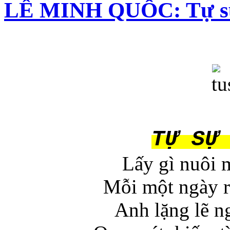
LÊ MINH QUỐC: Tự s
TỰ SỰ
Lấy gì nuôi 
Mỗi một ngày r
Anh lặng lẽ n