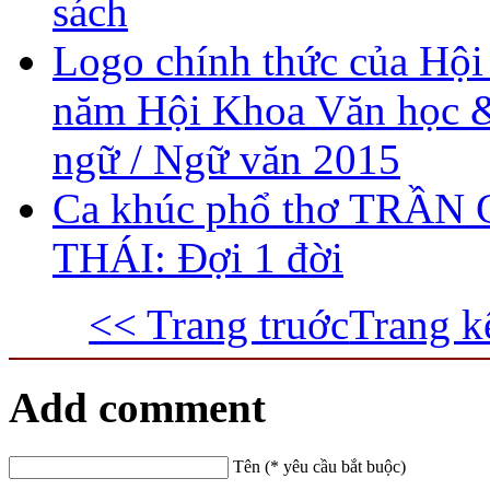
sách
Logo chính thức của Hội
năm Hội Khoa Văn học 
ngữ / Ngữ văn 2015
Ca khúc phổ thơ TRẦN 
THÁI: Đợi 1 đời
<< Trang truớc
Trang k
Add comment
Tên (* yêu cầu bắt buộc)